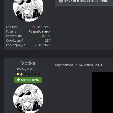
Бибики (Показать контент)
Статус
Не в сети
Группа
Разработчики
Репутация
175
Сообщений
237
Регистрация
29.07.2020
Vodka
Опубликовано
14 ноября, 2021
IX-Ray Platform
Автор темы