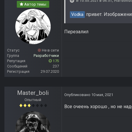
В 10.05.2021 в 04:51,
Hardtmut
Автор темы
привет. Изображения
Vodka
Перезалил
Статус
Не в сети
Группа
Разработчики
Репутация
175
Сообщений
237
Регистрация
29.07.2020
Master_boli
Опубликовано
10 мая, 2021
Опытный
Все очеень хорошо , но не над