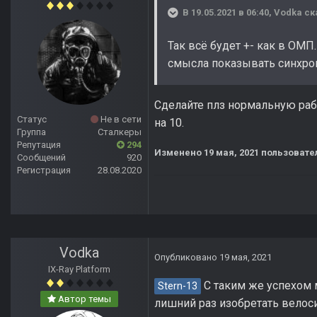
В 19.05.2021 в 06:40,
Vodka
ск
Так всё будет +- как в ОМП
смысла показывать синхрони
Cделайте плз нормальную рабо
Статус
Не в сети
на 10.
Группа
Сталкеры
Репутация
294
Изменено
19 мая, 2021
пользовател
Сообщений
920
Регистрация
28.08.2020
Vodka
Опубликовано
19 мая, 2021
IX-Ray Platform
С таким же успехом 
Stern-13
Автор темы
лишний раз изобретать велос