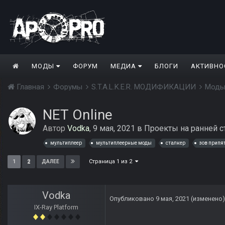
МОДЫ
ФОРУМ
МЕДИА
БЛОГИ
АКТИВНО
Главная
Форумы
S.T.A.L.K.E.R. МОДИФИКАЦИИ
Моды
NET Online
Автор
Vodka
,
9 мая, 2021
в
Проекты на ранней с
мультиплеер
мультиплеерные моды
сталкер
зов припя
Страница 1 из 2
1
2
ДАЛЕЕ
Vodka
Опубликовано
9 мая, 2021
(изменено)
IX-Ray Platform