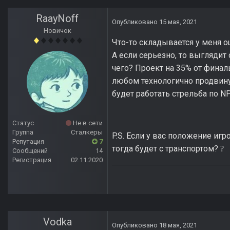
RaayNoff
Опубликовано
15 мая, 2021
Новичок
Что-то складывается у меня о
А если серьезно, то выглядит
чего? Проект на 35% от финал
любом технологично продвину
будет работать стрельба по N
Статус
Не в сети
Группа
Сталкеры
P.S. Если у вас положение иг
Репутация
7
тогда будет с транспортом?
?
Сообщений
14
Регистрация
02.11.2020
Vodka
Опубликовано
18 мая, 2021