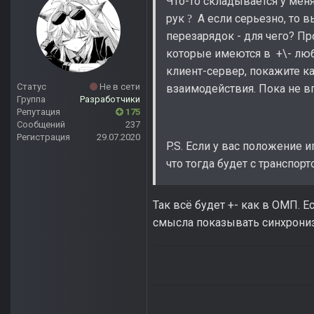
Что-то складывается у меня
рук
А если серьезно, то в
?
перезарядок - для чего? Пр
которые имеются в +\- лю
клиент-сервер, покажите к
Статус
Не в сети
взаимодействия. Пока не в
Группа
Разработчики
Репутация
175
Сообщений
237
Регистрация
29.07.2020
P.S. Если у вас положение 
что тогда будет с транспор
Так всё будет +- как в ОМП. Е
смысла показывать синхрониза