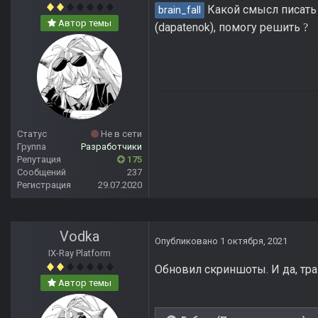
Какой смысл писать 
brain_fall
Автор темы
(dapatenok), помогу решить
?
Статус
Не в сети
Группа
Разработчики
Репутация
175
Сообщений
237
Регистрация
29.07.2020
Vodka
Опубликовано
1 октября, 2021
IX-Ray Platform
Обновил скриншоты. И да, тра
Автор темы