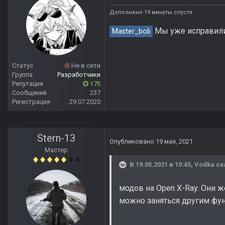
Дополнено 19 минуты спустя
Мы уже исправили 
Master_boli
Статус
Не в сети
Группа
Разработчики
Репутация
175
Сообщений
237
Регистрация
29.07.2020
Stern-13
Опубликовано
19 мая, 2021
Мастер
В 19.05.2021 в 10:45,
Vodka
ск
модов на Open X-Ray. Они ж
можно заняться другим фу