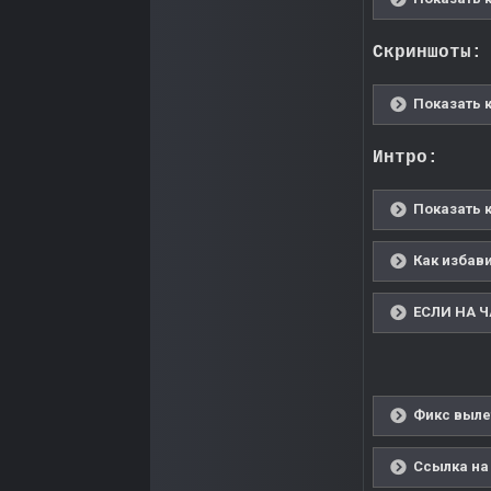
Скриншоты:
Показать 
Интро:
Показать 
Как избав
ЕСЛИ НА Ч
Фикс выле
Ссылка на