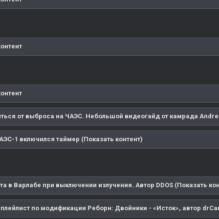
контент
контент
иться от выброса на ЧАЭС. Небольшой видеогайд от камрада Andrey
АЭС-1 включился таймер (Показать контент)
та в Варлабе при выключении излучения. Автор DDOS (Показать кон
 плейлист по модификации Реборн: Двойники - «Исток», автор drCar