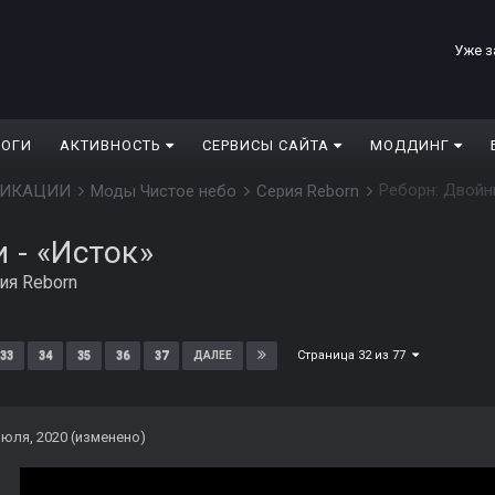
Уже з
ЛОГИ
АКТИВНОСТЬ
СЕРВИСЫ САЙТА
МОДДИНГ
Реборн: Двойн
ДИФИКАЦИИ
Моды Чистое небо
Серия Reborn
 - «Исток»
ия Reborn
Страница 32 из 77
33
34
35
36
37
ДАЛЕЕ
июля, 2020
(изменено)