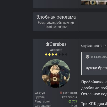
Злобная реклама
Расклейщик объявлений
Сообщений: 666
drCarabas
Опубликовано
14
Эксперт
В 14.04.202
нужно брат
Пробойники ну
дробовик, поб
Статус
Не в сети
Остальное под
Группа
Сталкеры
Репутация
703
Три КПК для 
Сообщений
1408