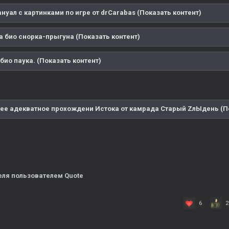
нуал с картинками по игре от drCarabas (Показать контент)
а био снорка-прыгуна (Показать контент)
био паука. (Показать контент)
ее адекватное прохождени Истока от камрада Старый ZлЫдень (По
еля
пользователем Quote
6
2