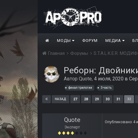
МОДЫ
ФОРУМ
МЕДИА
Б
Главная
Форумы
S.T.A.L.K.E.R. МО
Реборн: Двойники
Автор
Quote
,
4 июля, 2020
в
Сер
финал трилогии
3-часть
27
28
29
30
31
32
НАЗАД
Quote
Опубликовано
4 
Эксперт