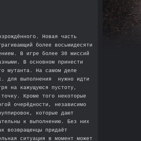
озрождённого. Новая часть
трагивающий более восьмидесяти
ением. В игре более 30 миссий
азными. В основном принести
го мутанта. На самом деле
.к. для выполнения нужно идти
тря на кажущуюся пустоту,
 точку. Кроме того некоторые
огой очерёдности, независимо
руппировок, которые дают
ательны к выполнению. Без них
ак возвращенцы придаёт
ельная ситуация в момент может