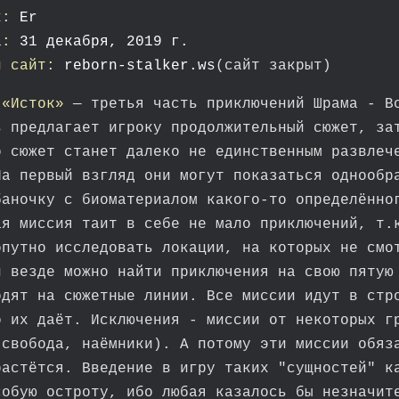
к:
Er
а:
31 декабря, 2019 г.
й сайт:
reborn-stalker.ws
(сайт закрыт)
 «Исток»
— третья часть приключений Шрама - В
ь предлагает игроку продолжительный сюжет, за
о сюжет станет далеко не единственным развлеч
На первый взгляд они могут показаться однообр
баночку с биоматериалом какого-то определённо
ая миссия таит в себе не мало приключений, т
опутно исследовать локации, на которых не смо
и везде можно найти приключения на свою пятую
одят на сюжетные линии. Все миссии идут в стр
о их даёт. Исключения - миссии от некоторых г
(свобода, наёмники). А потому эти миссии обяз
растётся. Введение в игру таких "сущностей" к
собую остроту, ибо любая казалось бы незначит