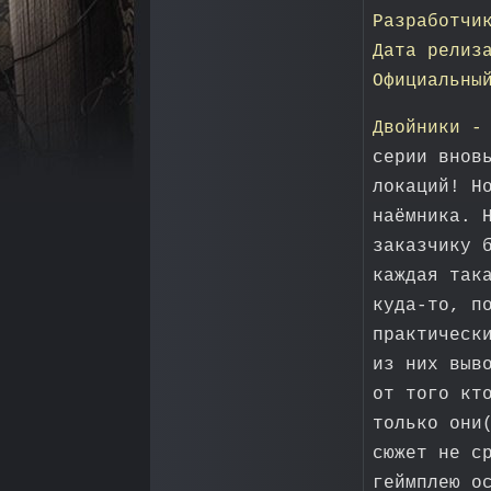
Разработчи
Дата релиз
Официальны
Двойники -
серии внов
локаций! Н
наёмника. 
заказчику 
каждая так
куда-то, п
практическ
из них выв
от того кт
только они
сюжет не с
геймплею о