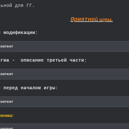
льной для ГГ.
й игры.
Приятно
и модификации:
контент
игма - описание третьей части:
контент
е перед началом игры:
контент
ановка:
контент