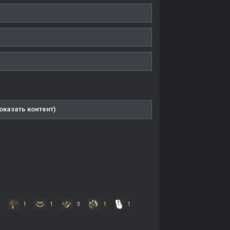
казать контент)
1
1
3
1
1