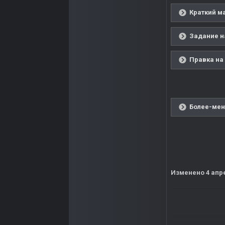
Краткий ма
Задание н
Правка на 
Более-мен
Изменено
4 апр