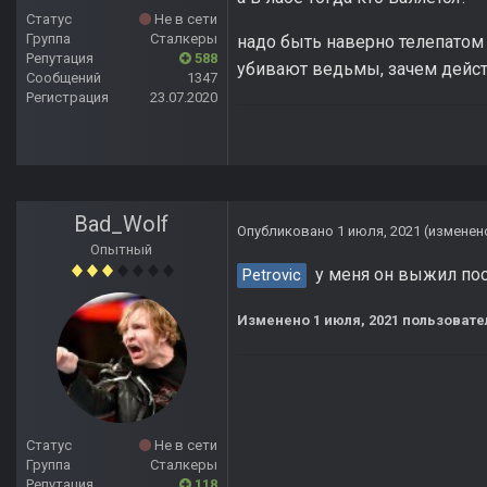
Статус
Не в сети
Группа
Сталкеры
надо быть наверно телепатом 
Репутация
588
убивают ведьмы, зачем действ
Сообщений
1347
Регистрация
23.07.2020
Bad_Wolf
Опубликовано
1 июля, 2021
(изменен
Опытный
у меня он выжил пос
Petrovic
Изменено
1 июля, 2021
пользовател
Статус
Не в сети
Группа
Сталкеры
Репутация
118