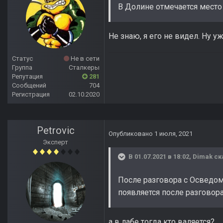
В Долине отмечается место 
Не знаю, я его не видел. Ну 
Статус
Не в сети
Группа
Сталкеры
Репутация
281
Сообщений
704
Регистрация
02.10.2020
Petrovic
Опубликовано
1 июля, 2021
Эксперт
В 01.07.2021 в 18:02,
Dimak
ск
После разговора с Осведоми
появляется после разговор
а в лабе тогда кто валяется?