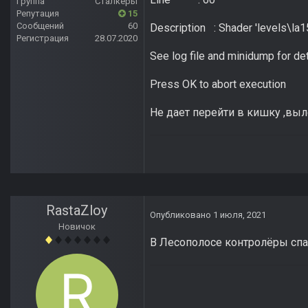
Группа
Сталкеры
Репутация
15
Сообщений
60
Description : Shader 'levels\la1
Регистрация
28.07.2020
See log file and minidump for de
Press OK to abort execution
Не дает перейти в кишку ,выле
RastaZloy
Опубликовано
1 июля, 2021
Новичок
В Лесополосе контролёры спа