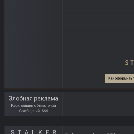
Как оформить 
Злобная реклама
Расклейщик объявлений
Сообщений: 666
S_T_A_L_K_E_R