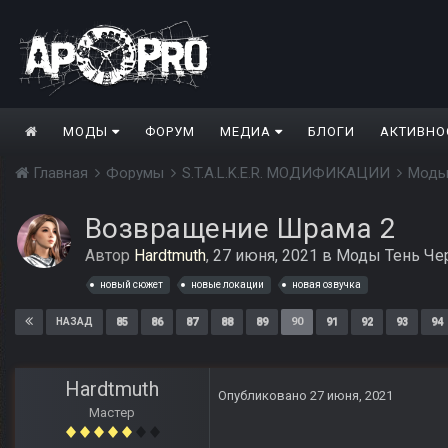
МОДЫ
ФОРУМ
МЕДИА
БЛОГИ
АКТИВНО
Главная
Форумы
S.T.A.L.K.E.R. МОДИФИКАЦИИ
Моды
Возвращение Шрама 2
Автор
Hardtmuth
,
27 июня, 2021
в
Моды Тень Че
новый сюжет
новые локации
новая озвучка
85
86
87
88
89
90
91
92
93
94
НАЗАД
Hardtmuth
Опубликовано
27 июня, 2021
Мастер