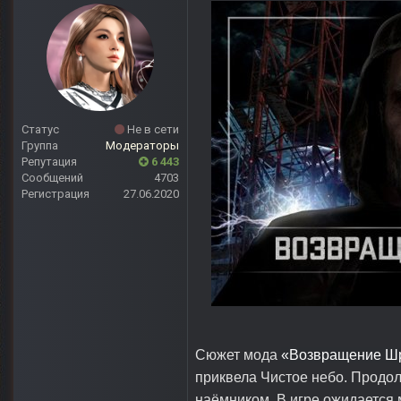
Статус
Не в сети
Группа
Модераторы
Репутация
6 443
Сообщений
4703
Регистрация
27.06.2020
Сюжет мода
«Возвращение Ш
приквела Чистое небо. Продолж
наёмником. В игре ожидается 