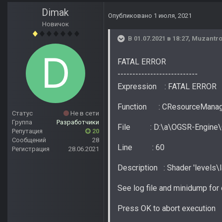
Dimak
Опубликовано
1 июля, 2021
Новичок
В 01.07.2021 в 18:27,
Muzantr
FATAL ERROR
---------------------------
Expression : FATAL ERROR
Function : CResourceManage
Статус
Не в сети
Группа
Разработчики
File : D:\a\OGSR-Engine\O
Репутация
20
Сообщений
28
Line : 60
Регистрация
28.06.2021
Description : Shader 'levels\l
See log file and minidump for 
Press OK to abort execution