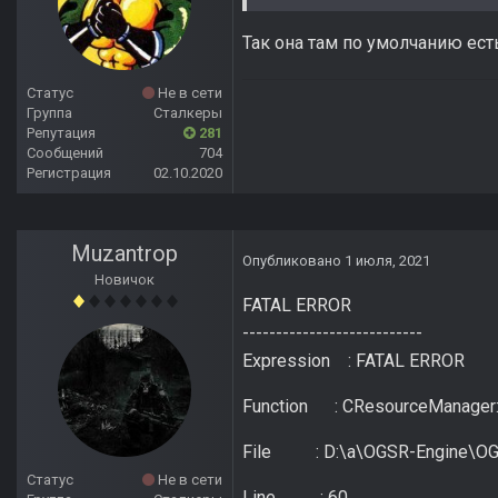
Так она там по умолчанию ест
Статус
Не в сети
Группа
Сталкеры
Репутация
281
Сообщений
704
Регистрация
02.10.2020
Muzantrop
Опубликовано
1 июля, 2021
Новичок
FATAL ERROR
---------------------------
Expression : FATAL ERROR
Function : CResourceManager:
File : D:\a\OGSR-Engine\OGS
Статус
Не в сети
Line : 60