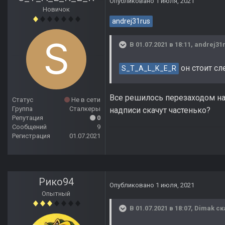
Опубликовано
1 июля, 2021
Новичок
andrej31rus
В 01.07.2021 в 18:11,
andrej31
он стоит сл
S_T_A_L_K_E_R
Все решилось перезаходом на л
Статус
Не в сети
Группа
Сталкеры
надписи скачут частенько?
Репутация
0
Сообщений
9
Регистрация
01.07.2021
Рико94
Опубликовано
1 июля, 2021
Опытный
В 01.07.2021 в 18:07,
Dimak
ск