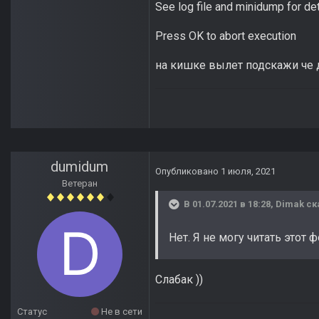
See log file and minidump for de
Press OK to abort execution
на кишке вылет подскажи че
dumidum
Опубликовано
1 июля, 2021
Ветеран
В 01.07.2021 в 18:28,
Dimak
ск
Нет. Я не могу читать этот 
Слабак ))
Статус
Не в сети