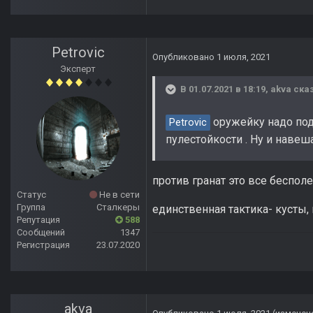
Petrovic
Опубликовано
1 июля, 2021
Эксперт
В 01.07.2021 в 18:19,
akva
сказ
оружейку надо подн
Petrovic
пулестойкости . Ну и навеш
против гранат это все беспол
Статус
Не в сети
Группа
Сталкеры
единственная тактика- кусты, 
Репутация
588
Сообщений
1347
Регистрация
23.07.2020
akva