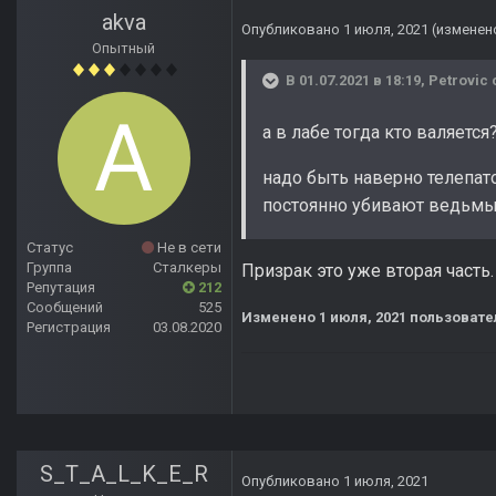
akva
Опубликовано
1 июля, 2021
(изменен
Опытный
В 01.07.2021 в 18:19,
Petrovic
а в лабе тогда кто валяется
надо быть наверно телепато
постоянно убивают ведьмы,
Статус
Не в сети
Группа
Сталкеры
Призрак это уже вторая часть.
Репутация
212
Сообщений
525
Изменено
1 июля, 2021
пользовате
Регистрация
03.08.2020
S_T_A_L_K_E_R
Опубликовано
1 июля, 2021