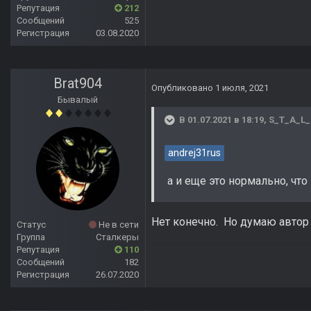
Репутация
212
Сообщений
525
Регистрация
03.08.2020
Brat904
Опубликовано
1 июля, 2021
Бывалый
В 01.07.2021 в 18:19,
S_T_A_L_
andrej31rus
а и еще это нормально, что
Нет конечно. Но думаю автор 
Статус
Не в сети
Группа
Сталкеры
Репутация
110
Сообщений
182
Регистрация
26.07.2020