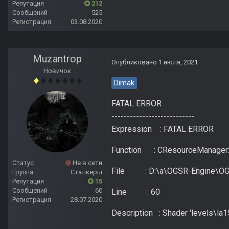
Репутация
212
Сообщений
525
Регистрация
03.08.2020
Muzantrop
Опубликовано
1 июля, 2021
Новичок
Dimak
FATAL ERROR
---------------------------
Expression : FATAL ERROR
Function : CResourceManager:
Статус
Не в сети
File : D:\a\OGSR-Engine\OGS
Группа
Сталкеры
Репутация
15
Сообщений
60
Line : 60
Регистрация
28.07.2020
Description : Shader 'levels\la1