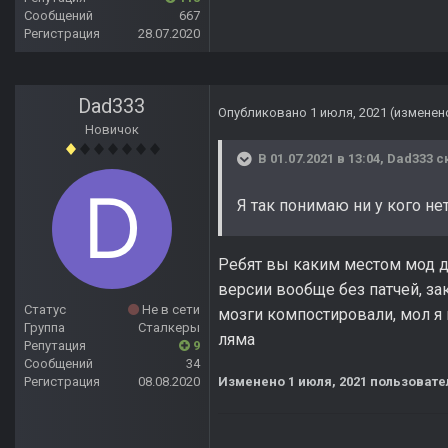
Сообщений
667
Регистрация
28.07.2020
Dad333
Опубликовано
1 июля, 2021
(изменен
Новичок
В 01.07.2021 в 13:04,
Dad333
ск
Я так понимаю ни у кого н
Ребят вы каким местом мод де
версии вообще без патчей, за
Статус
Не в сети
мозги компостировали, мол я 
Группа
Сталкеры
ляма
Репутация
9
Сообщений
34
Регистрация
08.08.2020
Изменено
1 июля, 2021
пользовате