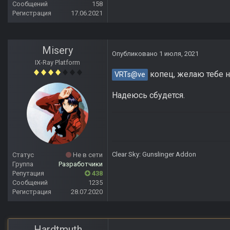
Сообщений
158
Регистрация
17.06.2021
Misery
Опубликовано
1 июля, 2021
IX-Ray Platform
копец, желаю тебе 
VRTs@ve
Надеюсь сбудется.
Clear Sky: Gunslinger Addon
Статус
Не в сети
Группа
Разработчики
Репутация
438
Сообщений
1235
Регистрация
28.07.2020
Hardtmuth