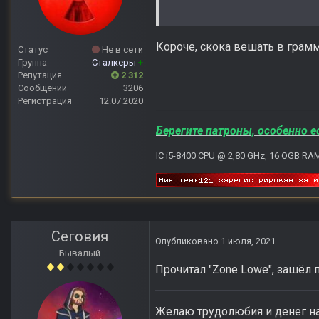
Короче, скока вешать в грам
Статус
Не в сети
Группа
Сталкеры
+
Репутация
2 312
Сообщений
3206
Регистрация
12.07.2020
Берегите патроны, особенно е
IC i5-8400 CPU @ 2,80 GHz, 16 OGB RA
Сеговия
Опубликовано
1 июля, 2021
Бывалый
Прочитал "Zone Lowe", зашёл 
Желаю трудолюбия и денег на