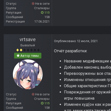
Статус
Не в сети
Группа
Сталкеры
Репутация
115
Сообщений
158
Регистрация
17.06.2021
vrtsave
Опубликовано
12 июля, 2021
Бывалый
Отчёт разработки:
Автор темы
Название модификации 
Добавлен наконец выбор
Перевооружены все ста
Изменены отношения гр
Общие характеристики Г
Повреждения от оружий 
Статус
Не в сети
игры повышена
Группа
Сталкеры
Репутация
115
Изменен худ(он как и ра
Сообщений
158
и тп, мини карта также у