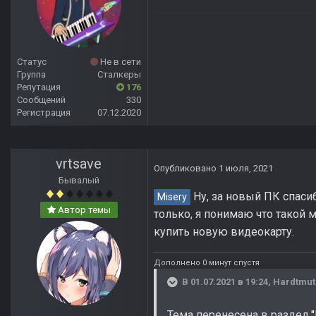
Статус
Не в сети
Группа
Сталкеры
Репутация
176
Сообщений
330
Регистрация
07.12.2020
vrtsave
Опубликовано
1 июля, 2021
Бывалый
Ну, за новый ПК спасиб
Misery
Автор темы
только, я понимаю что такой 
купить новую видеокарту.
Дополнено 0 минут спустя
В 01.07.2021 в 19:24,
Hardtmut
Тема перенесена в раздел