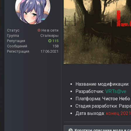
Статус
Не в сети
Группа
Сталкеры
Репутация
115
Сообщений
158
Регистрация
17.06.2021
Название модификации:
Разработчик:
VRTs@ve
Платформа:
Чистое Небо
Стадия разработки: Разр
Дата выхода:
конец 2021
Короткое описание мода и си