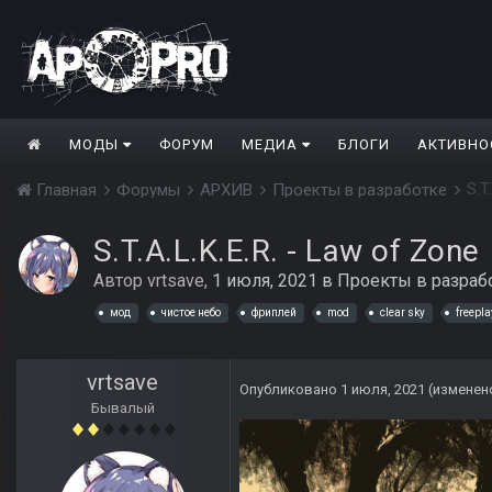
МОДЫ
ФОРУМ
МЕДИА
БЛОГИ
АКТИВНО
S.T
Главная
Форумы
АРХИВ
Проекты в разработке
S.T.A.L.K.E.R. - Law of Zone
Автор
vrtsave
,
1 июля, 2021
в
Проекты в разраб
мод
чистое небо
фриплей
mod
clear sky
freepla
vrtsave
Опубликовано
1 июля, 2021
(изменен
Бывалый