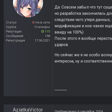
Да. Совсем забыл что тут сущ
но разработка закончилась до
следствии чего утеря данных
Статус
Не в сети
модификации и кое-каких еще
Группа
Сталкеры
Репутация
115
ввиду на 100%)
Сообщений
158
После этого я вообще переста
Регистрация
17.06.2021
ударов.
Но сейчас же я не особо волн
интересна, ну и соответствен
AziatkaVictor
Опубликовано
6 сентября, 2024