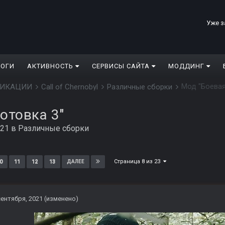
Уже з
ЛОГИ
АКТИВНОСТЬ
СЕРВИСЫ САЙТА
МОДДИНГ
Мод "Боевая
ДИФИКАЦИИ
Call of Chernobyl
Различные сборки
отовка 3"
021
в
Различные сборки
Страница 8 из 23
0
11
12
13
ДАЛЕЕ
сентября, 2021
(изменено)