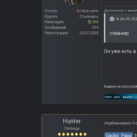
Дополнено 1 минут
Статус
Не в сети
Группа
Сталкеры
В 04.09.202
Репутация
295
Сообщений
519
спавнер
Регистрация
25.07.2020
Он уже есть в 
Камни не исполня
Hunter
Опубликовано
5 
Легенда
т
Gackiy_Papa