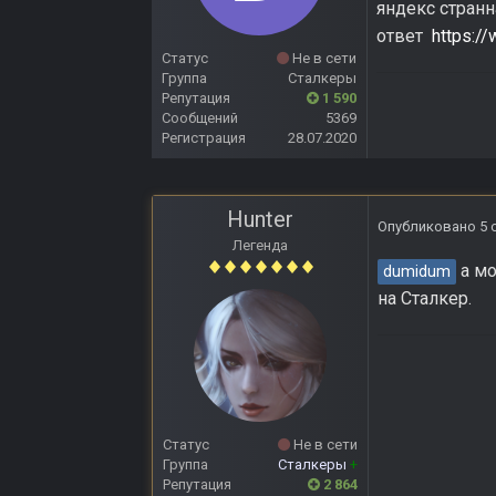
яндекс странн
ответ
https:/
Статус
Не в сети
Группа
Сталкеры
Репутация
1 590
Сообщений
5369
Регистрация
28.07.2020
Hunter
Опубликовано
5 
Легенда
а мо
dumidum
на Сталкер.
Статус
Не в сети
Группа
Сталкеры
+
Репутация
2 864