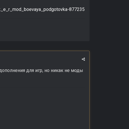
_l_k_e_r_mod_boevaya_podgotovka-877235
дополнения для игр, но никак не моды