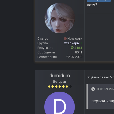
лету?
Статус
Не в сети
Группа
Сталкеры
+
Репутация
2 864
Сообщений
8041
Регистрация
22.07.2020
dumidum
Опубликовано
5 
Ветеран
В 05.09.202
первая-кану