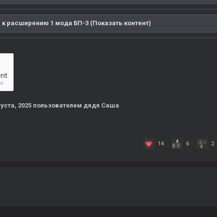
 к расширению 1 мода БП-3 (Показать контент)
ent
но
густа, 2025
пользователем дядя Саша
14
6
2