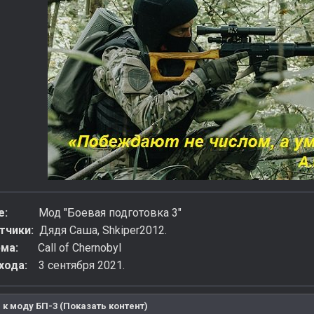
е:
Мод "Боевая подготовка 3"
тчики:
Дядя Саша, Shkiper2012.
ма:
Call of Chernobyl
хода:
3 сентября 2021.
к моду БП-3 (Показать контент)