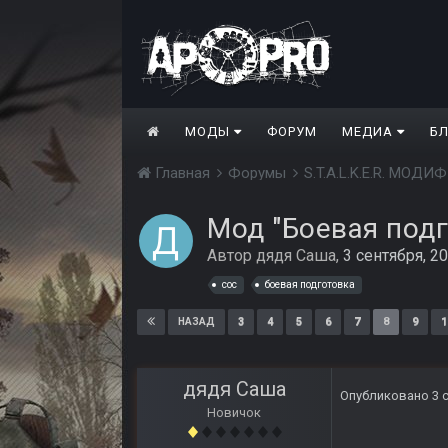
МОДЫ
ФОРУМ
МЕДИА
Б
Главная
Форумы
S.T.A.L.K.E.R. МО
Мод "Боевая подг
Автор
дядя Саша
,
3 сентября, 2
coc
боевая подготовка
3
4
5
6
7
8
9
1
НАЗАД
дядя Саша
Опубликовано
3 
Новичок