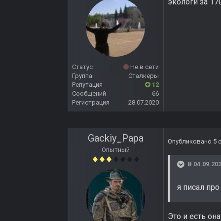
экологи за 17
Статус
Не в сети
Группа
Сталкеры
Репутация
12
Сообщений
66
Регистрация
28.07.2020
Gackiy_Papa
Опубликовано
5 
Опытный
В 04.09.202
я писал про
Это и есть она