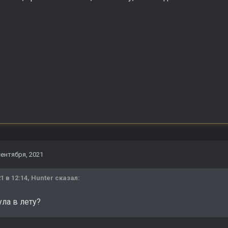
сентября, 2021
1 в 12:14,
Hunter
сказал:
ла в лету?