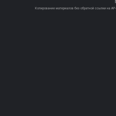
Копирование материалов без обратной ссылки на AP-PR