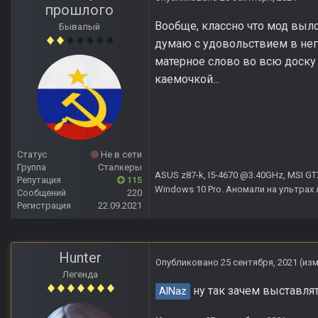
прошлого
Вообще, классно что мод выло
Бывалый
думаю с удовольствием в него
матерное слово во всю доску 
каемочкой...
Статус
Не в сети
Группа
Сталкеры
ASUS z87-k, I5-4670 @3.40GHz, MSI GT
Репутация
115
Windows 10 Pro. Аномали на ультрах 
Сообщений
220
Регистрация
22.09.2021
Hunter
Опубликовано
25 сентября, 2021
(из
Легенда
ну так зачем выставлять
AlNaz