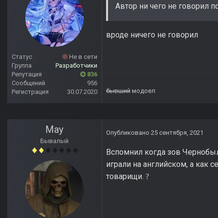
Автор ни чего не говорил 
вроде ничего не говорил
Статус
Не в сети
Группа
Разработчики
Репутация
836
Сообщений
956
бывший
модоел
Регистрация
30.07.2020
May
Опубликовано
25 сентября, 2021
Бывалый
Вспомнил когда зов Чернобыл
играли на английском, а как с
товарищи.
?