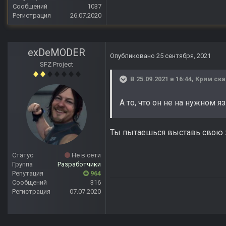
Сообщений
1037
Регистрация
26.07.2020
exDeMODER
Опубликовано
25 сентября, 2021
SFZ Project
В 25.09.2021 в 16:44,
Крим
ска
А то, что он не на нужном я
Ты пытаешься выставь свою ж
Статус
Не в сети
Группа
Разработчики
Репутация
964
Сообщений
316
Регистрация
07.07.2020