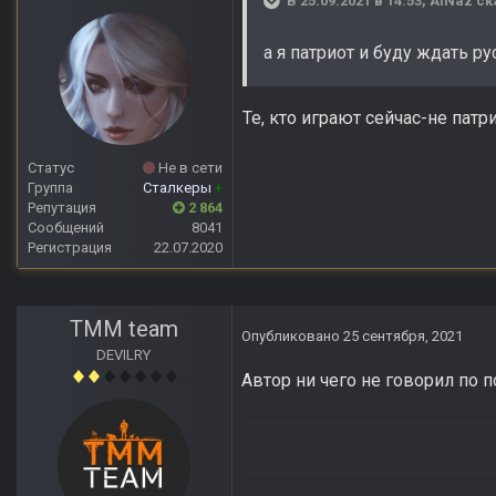
В 25.09.2021 в 14:53,
AlNaz
ск
а я патриот и буду ждать 
Те, кто играют сейчас-не патр
Статус
Не в сети
Группа
Сталкеры
+
Репутация
2 864
Сообщений
8041
Регистрация
22.07.2020
TMM team
Опубликовано
25 сентября, 2021
DEVILRY
Автор ни чего не говорил по 