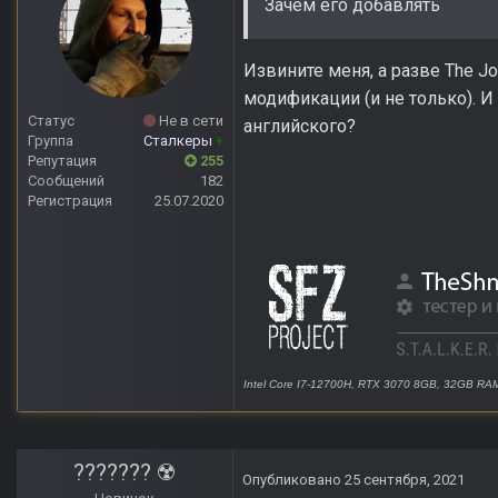
Зачем его добавлять
Извините меня, а разве The Jo
модификации (и не только). И 
Статус
Не в сети
английского?
Группа
Сталкеры
+
Репутация
255
Сообщений
182
Регистрация
25.07.2020
Intel Core I7-12700H, RTX 3070 8GB, 32GB RA
??????? ☢️
Опубликовано
25 сентября, 2021