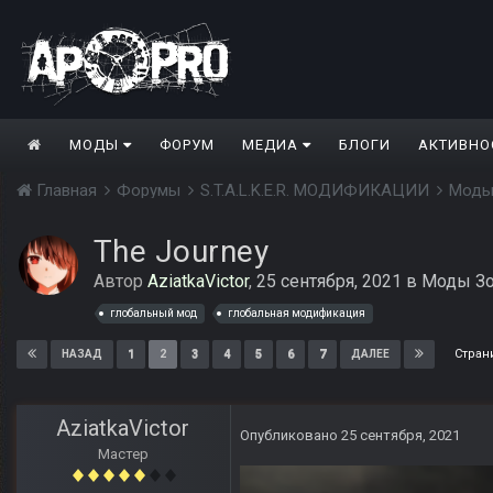
МОДЫ
ФОРУМ
МЕДИА
БЛОГИ
АКТИВНО
Главная
Форумы
S.T.A.L.K.E.R. МОДИФИКАЦИИ
Моды
The Journey
Автор
AziatkaVictor
,
25 сентября, 2021
в
Моды Зо
глобальный мод
глобальная модификация
Стран
1
2
3
4
5
6
7
НАЗАД
ДАЛЕЕ
AziatkaVictor
Опубликовано
25 сентября, 2021
Мастер