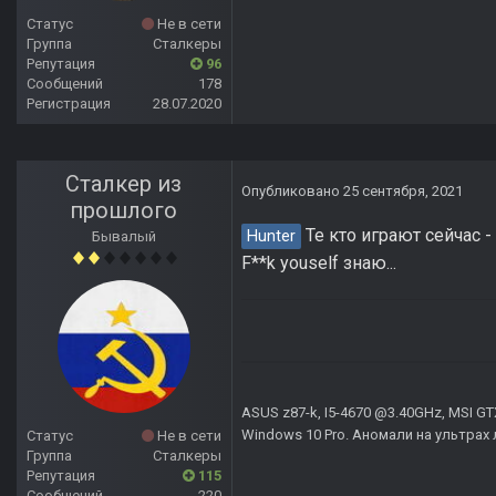
Статус
Не в сети
Группа
Сталкеры
Репутация
96
Сообщений
178
Регистрация
28.07.2020
Сталкер из
Опубликовано
25 сентября, 2021
прошлого
Те кто играют сейчас 
Hunter
Бывалый
F**k youself знаю...
ASUS z87-k, I5-4670 @3.40GHz, MSI GT
Windows 10 Pro. Аномали на ультрах 
Статус
Не в сети
Группа
Сталкеры
Репутация
115
Сообщений
220