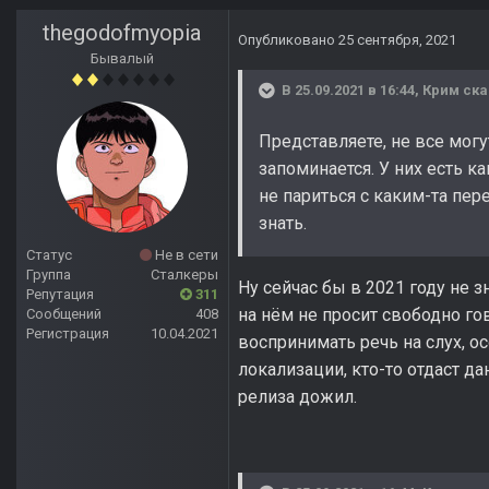
thegodofmyopia
Опубликовано
25 сентября, 2021
Бывалый
В 25.09.2021 в 16:44,
Крим
ска
Представляете, не все могу
запоминается. У них есть ка
не париться с каким-та пер
знать.
Статус
Не в сети
Группа
Сталкеры
Ну сейчас бы в 2021 году не 
Репутация
311
на нём не просит свободно го
Сообщений
408
Регистрация
10.04.2021
воспринимать речь на слух, ос
локализации, кто-то отдаст да
релиза дожил.