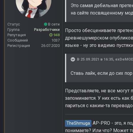
Это самая дебильная прете
на сайте посвященному мод
Статус
В сети
Группа
Разработчики
Просто обесцениваете претен
Репутация
948
древнешумерском опубликовать.
Сообщений
1037
языке - ну это видимо пустяки
Регистрация
26.07.2020
В 25.09.2021 в 16:35,
exDeMOD
Ставь лайк, если до сих по
Представляете, не все могут 
запоминается. У них есть как 
париться с каким-та переводо
AP-PRO - это, я п
TheShmuga
понимаете? Или что? Может т