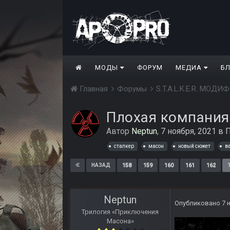
МОДЫ
ФОРУМ
МЕДИА
Б
Главная
Форумы
S.T.A.L.K.E.R. МО
Плохая компания
Автор
Neptun
,
7 ноября, 2021
в
П
сталкер
масон
новый сюжет
в
158
159
160
161
162
НАЗАД
Neptun
Опубликовано
7 
Трилогия «Приключения
Масона»