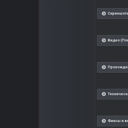
Скриншоты
Видео (По
Прохожден
Техническ
Фиксы и в