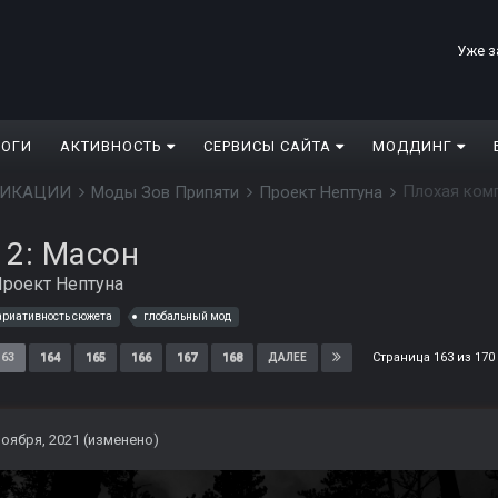
Уже з
ЛОГИ
АКТИВНОСТЬ
СЕРВИСЫ САЙТА
МОДДИНГ
Плохая комп
ДИФИКАЦИИ
Моды Зов Припяти
Проект Нептуна
 2: Масон
роект Нептуна
ариативность сюжета
глобальный мод
Страница 163 из 17
163
164
165
166
167
168
ДАЛЕЕ
ноября, 2021
(изменено)