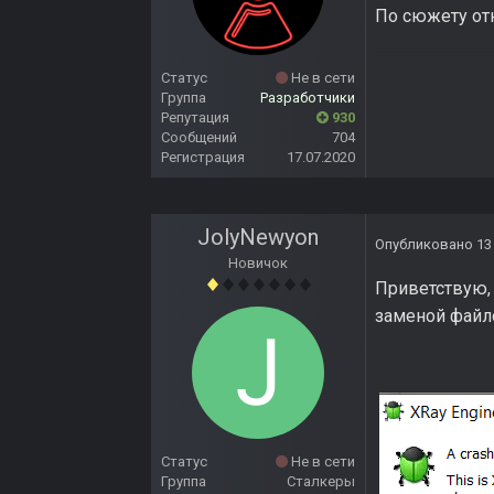
По сюжету отк
Статус
Не в сети
Группа
Разработчики
Репутация
930
Сообщений
704
Регистрация
17.07.2020
JolyNewyon
Опубликовано
13
Новичок
Приветствую, 
заменой файло
Статус
Не в сети
Группа
Сталкеры