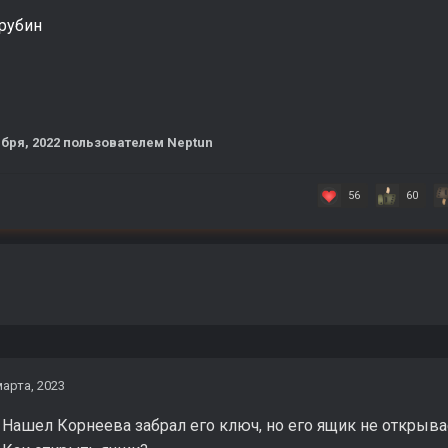
арубин
ября, 2022
пользователем Neptun
56
60
марта, 2023
 Нашел Корнеева забрал его ключ, но его ящик не открывает