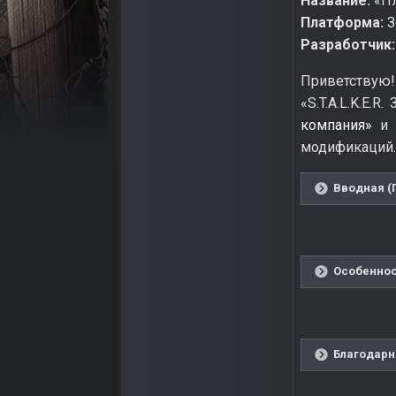
Название:
«Пл
Платформа:
З
Разработчик:
Приветствую!
«S.T.A.L.K.E.
компания»
и 
модификаций.
Вводная (
Особеннос
Благодарн