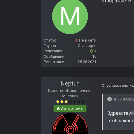
отображается
Статус
Не в сети
Группа
Сталкеры
Репутация
1
Сообщений
16
Регистрация
25.06.2021
Neptun
Опубликовано
7 
Трилогия «Приключения
Масона»
В 07.03.202
Автор темы
Здравствуйт
отображает