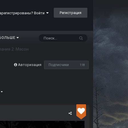
Регистрация
арегистрированы? Войти
БОЛЬШЕ
ания 2: Масон
Авторизация
Подписчики
118
0