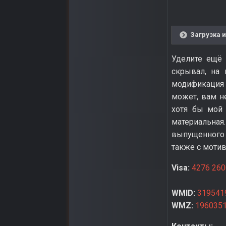
Загрузка и
Уделите ещё 
скрывал, на 
модификация г
может, вам не
хотя бы мой 
материальная
выпущенного м
также с мотив
Visa:
4276 260
WMID:
319541
WMZ:
196035