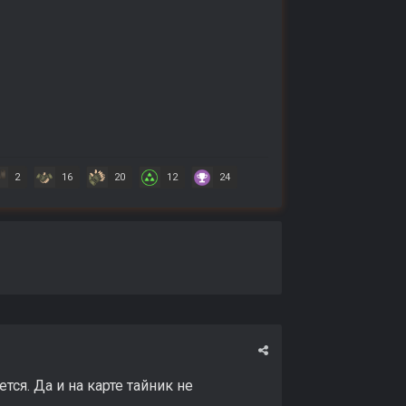
2
16
20
12
24
ся. Да и на карте тайник не