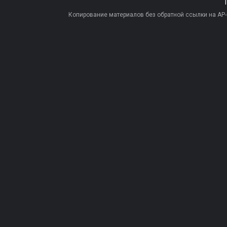
Копирование материалов без обратной ссылки на AP-PR