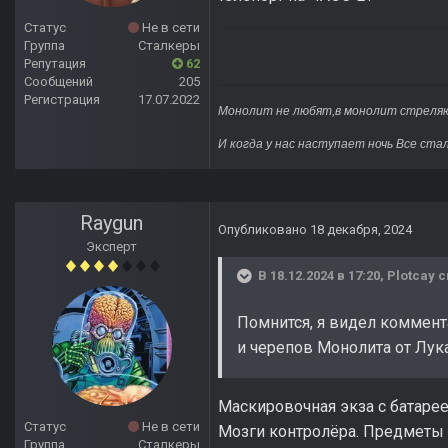
Статус
Не в сети
Группа
Сталкеры
Репутация
62
Сообщений
205
Регистрация
17.07.2022
Монолит не любят,в монолит стреляю
И когда у нас наступает ночь Все ста
Raygun
Опубликовано
18 декабря, 2024
Эксперт
В 18.12.2024 в 17:20,
Plotcay
с
Помнится, я видел коммента
и черепов Монолита от Лук
Маскировочная экза с батарее
Статус
Не в сети
Мозги контролёра. Предметы с
Группа
Сталкеры