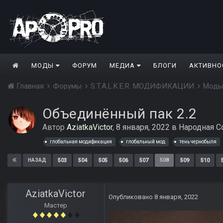
МОДЫ
ФОРУМ
МЕДИА
БЛОГИ
АКТИВНО
Главная
Форумы
S.T.A.L.K.E.R. МОДИФИКАЦИИ
Моды
Объединённый пак 2.2
Автор
AziatkaVictor
,
8 января, 2022
в
Народная С
глобальная модификация
глобальный мод
тень чернобыля
503
504
505
506
507
508
509
510
НАЗАД
AziatkaVictor
Опубликовано
8 января, 2022
Мастер