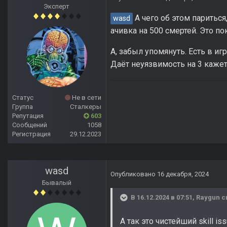
Эксперт
А чего об этом париться
wasd
ачивка на 500 смертей. Это по
А, забыл упомянуть. Есть в иг
Даёт неуязвимость на 3 кажет
Статус
Не в сети
Группа
Сталкеры
Репутация
603
Сообщений
1058
Регистрация
29.12.2023
wasd
Опубликовано
16 декабря, 2024
Бывалый
В 16.12.2024 в 07:51,
Raygun
с
А так это чистейший skill i