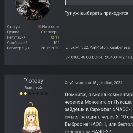
Тут уж выбирать приходится
Статус
Не в сети
Группа
Сталкеры
Репутация
19
Сообщений
104
Linux Mint 22. PortProton. Kisak-mesa
Регистрация
28.12.2020
I3-10100, 48 GB DDR4, RX6400, M.2 1TB.
Plotcay
Опубликовано
18 декабря, 2024
Бывалый
Помнится, я видел комментари
черепов Монолита от Лукаша. 
зайдёшь в Саркофаг с ЧАЭС-1?
смысл заходить через Х-10 сн
Выброс на ЧАЭС-1, или бесто
телепорт на ЧАЭС-2?