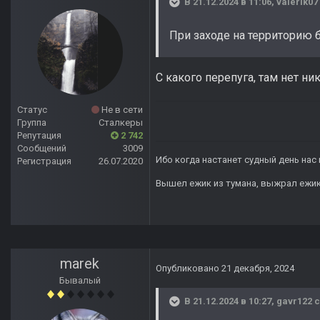
В 21.12.2024 в 11:06,
valerik07
При заходе на территорию б
С какого перепуга, там нет ни
Статус
Не в сети
Группа
Сталкеры
Репутация
2 742
Сообщений
3009
Ибо когда настанет судный день нас 
Регистрация
26.07.2020
Вышел ежик из тумана, выжрал ежик п
marek
Опубликовано
21 декабря, 2024
Бывалый
В 21.12.2024 в 10:27,
gavr122
с