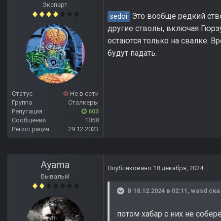
Эксперт
Это вообще редкий ство
sedoi
другие стволы, включая Гюрзу 
остаются только на свалке. Вр
будут падать.
Статус
Не в сети
Группа
Сталкеры
Репутация
603
Сообщений
1058
Регистрация
29.12.2023
Ayama
Опубликовано
18 декабря, 2024
Бывалый
В 18.12.2024 в 02:11,
wasd
ска
потом хабар с них не собер