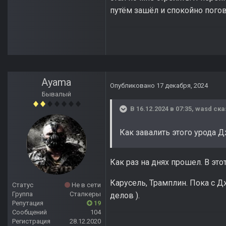
путём зашёл и спокойно погов
Ayama
Опубликовано
17 декабря, 2024
Бывалый
В 16.12.2024 в 07:35,
wasd
ска
Как завалить этого урода Д
Как раз на днях прошел. В э
Карусель, Трамплин. Пока с Д
Статус
Не в сети
Группа
Сталкеры
делов ).
Репутация
19
Сообщений
104
Регистрация
28.12.2020