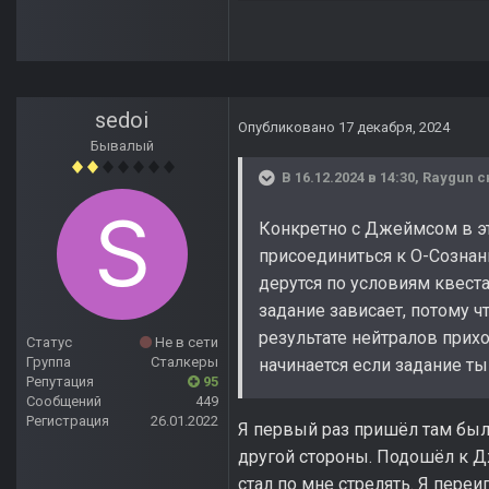
sedoi
Опубликовано
17 декабря, 2024
Бывалый
В 16.12.2024 в 14:30,
Raygun
с
Конкретно с Джеймсом в эт
присоединиться к О-Сознан
дерутся по условиям квеста
задание зависает, потому ч
результате нейтралов прихо
Статус
Не в сети
Группа
Сталкеры
начинается если задание ты 
Репутация
95
Сообщений
449
Регистрация
26.01.2022
Я первый раз пришёл там были
другой стороны. Подошёл к Д
стал по мне стрелять. Я пере