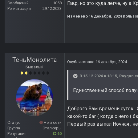
Гавр, но это куда легче, ну а
Сообщений
1058
Регистрация
29.12.2023
Изменено
16 декабря, 2024
пользо
ТеньМонолита
Опубликовано
16 декабря, 2024
Бывалый
В 15.12.2024 в 13:15,
Raygun
с
Единственный способ получ
Доброго Вам времени суток . 
какой-то баг ( когда с него (
Статус
Не в сети
Первый раз выпал Ночная , не
Группа
Сталкеры
Репутация
60