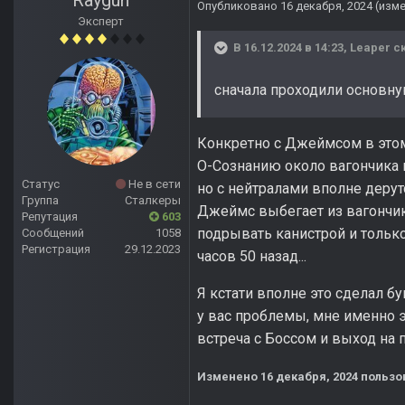
Raygun
Опубликовано
16 декабря, 2024
(изм
Эксперт
В 16.12.2024 в 14:23,
Leaper
ск
сначала проходили основну
Конкретно с Джеймсом в этом
О-Сознанию около вагончика 
Статус
Не в сети
но с нейтралами вполне дерутс
Группа
Сталкеры
Джеймс выбегает из вагончика
Репутация
603
подрывать канистрой и только
Сообщений
1058
Регистрация
29.12.2023
часов 50 назад...
Я кстати вполне это сделал б
у вас проблемы, мне именно 
встреча с Боссом и выход на 
Изменено
16 декабря, 2024
пользо