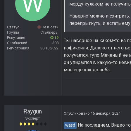
морду кулаком не получить
Наверно можно и схитрить
перепрыгнуть, и встать ему 
Статус
Не в сети
Группа
Сталкеры
Репутация
19
Ты наверное на каком-то из п
Сообщений
308
пофиксили. Далеко от него вс
Регистрация
30.10.2022
получается, тупо Меченый не
он упирается в какую-то неви
мне ещё как до неба.
Raygun
Опубликовано
16 декабря, 2024
Эксперт
На последнем. Видео то
wasd