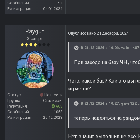
Сообщений
91
Регистрация
04.01.2021
Raygun
Опубликовано
21 декабря, 2024
Эксперт
В 21.12.2024 в 10:06,
valerik07
При заходе на базу ЧН , чт
Чего, какой бар? Как это выг
играешь?
Статус
Не в сети
Группа
Сталкеры
В 21.12.2024 в 10:27,
gavr122
с
Репутация
603
Сообщений
1058
Регистрация
29.12.2023
теперь надеяться на рандом
Нет, значит выполнил не все.