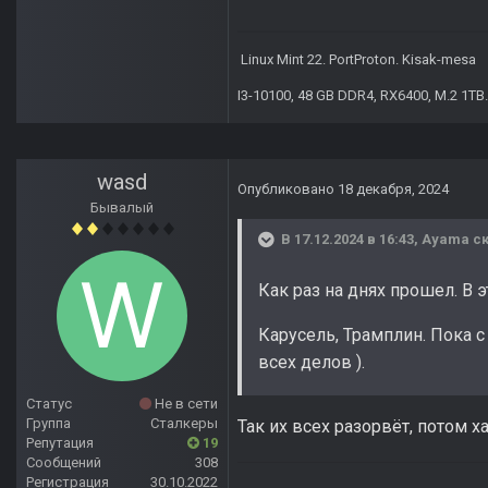
Linux Mint 22. PortProton. Kisak-mesa
I3-10100, 48 GB DDR4, RX6400, M.2 1TB.
wasd
Опубликовано
18 декабря, 2024
Бывалый
В 17.12.2024 в 16:43,
Ayama
ск
Как раз на днях прошел. В
Карусель, Трамплин. Пока 
всех делов ).
Статус
Не в сети
Группа
Сталкеры
Так их всех разорвёт, потом х
Репутация
19
Сообщений
308
Регистрация
30.10.2022