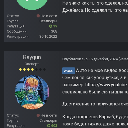
Не знаю как ты это сделал, 
Джеймса. Но сделал ты это яв
Статус
Не в сети
Группа
Сталкеры
Репутация
19
Сообщений
308
Регистрация
30.10.2022
Raygun
Опубликовано
16 декабря, 2024
(изм
Эксперт
А это не моё видео вооб
wasd
чем понял как увернуться, а в
например.
https://www.youtub
специально были сняты для т
Достижение то получается оче
Статус
Не в сети
Когда откроешь Варлаб, будет
Группа
Сталкеры
тоже будет тяжко, даже пожал
Репутация
603