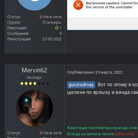
Статус
Не в сети
Группа
Сталкеры
Репутация
1
Сообщений
5
Регистрация
25.03.2022
Mervin62
Опубликовано
25 марта, 2022
Эксперт
Вот по этому я юз
gunzredmay
щелкни по ярлыку и винда сама
Адаптации ганслингера на моды зов
Статус
Не в сети
Всегда на связи в телеге
@Mervin62