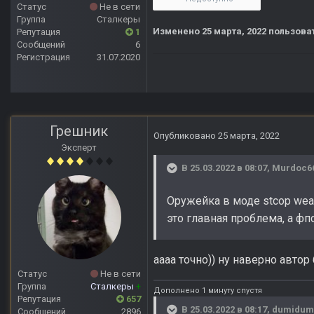
Статус
Не в сети
Группа
Сталкеры
Изменено
25 марта, 2022
пользова
Репутация
1
Сообщений
6
Регистрация
31.07.2020
Грешник
Опубликовано
25 марта, 2022
Эксперт
В 25.03.2022 в 08:07,
Murdoc6
Оружейка в моде stcop weap
это главная проблема, а фп
аааа точно)) ну наверно автор
Статус
Не в сети
Группа
Сталкеры
+
Дополнено 1 минуту спустя
Репутация
657
В 25.03.2022 в 08:17,
dumidum
Сообщений
2896