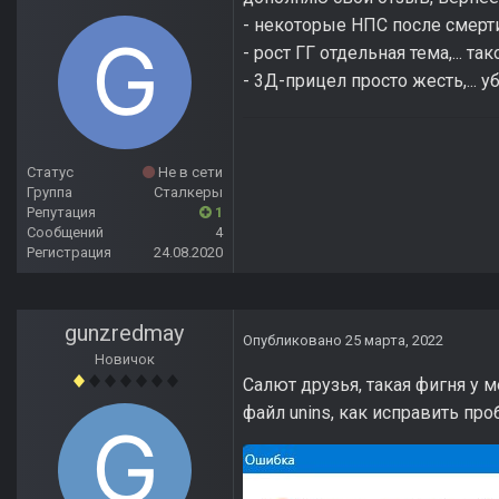
- некоторые НПС после смерти
- рост ГГ отдельная тема,... т
- 3Д-прицел просто жесть,... 
Статус
Не в сети
Группа
Сталкеры
Репутация
1
Сообщений
4
Регистрация
24.08.2020
gunzredmay
Опубликовано
25 марта, 2022
Новичок
Салют друзья, такая фигня у м
файл unins, как исправить проб