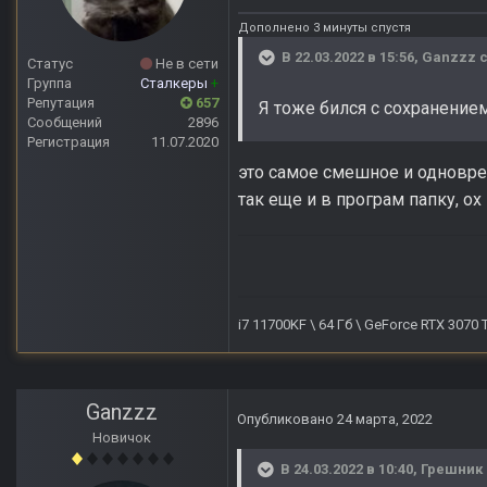
Дополнено 3 минуты спустя
В 22.03.2022 в 15:56,
Ganzzz
с
Статус
Не в сети
Группа
Сталкеры
+
Репутация
657
Я тоже бился с сохранением п
Сообщений
2896
Регистрация
11.07.2020
это самое смешное и одноврем
так еще и в програм папку, о
i7 11700KF \ 64 Гб \ GeForce RTX 3070
Ganzzz
Опубликовано
24 марта, 2022
Новичок
В 24.03.2022 в 10:40,
Грешник