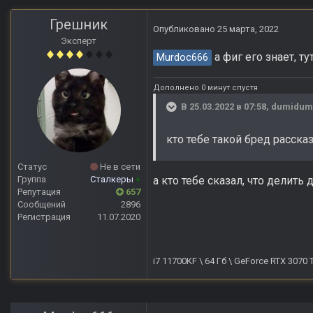
Грешник
Опубликовано
25 марта, 2022
Эксперт
а фиг его знает, т
Murdoc666
Дополнено 0 минут спустя
В 25.03.2022 в 07:58,
dumidum
кто тебе такой бред расска
Статус
Не в сети
а кто тебе сказал, что делить 
Группа
Сталкеры
+
Репутация
657
Сообщений
2896
Регистрация
11.07.2020
i7 11700KF \ 64 Гб \ GeForce RTX 3070