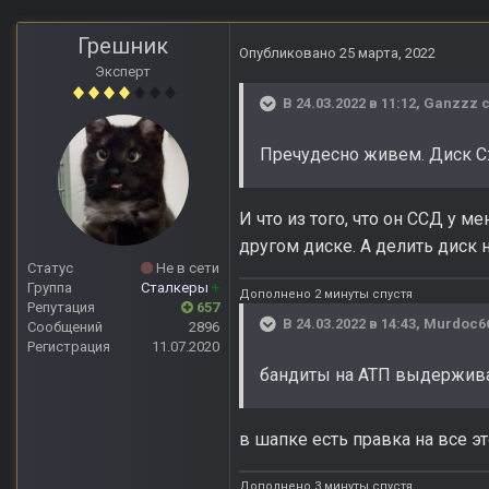
Грешник
Опубликовано
25 марта, 2022
Эксперт
В 24.03.2022 в 11:12,
Ganzzz
с
Пречудесно живем. Диск C:
И что из того, что он ССД у м
другом диске. А делить диск н
Статус
Не в сети
Группа
Сталкеры
+
Дополнено 2 минуты спустя
Репутация
657
В 24.03.2022 в 14:43,
Murdoc6
Сообщений
2896
Регистрация
11.07.2020
бандиты на АТП выдержива
в шапке есть правка на все это
Дополнено 3 минуты спустя