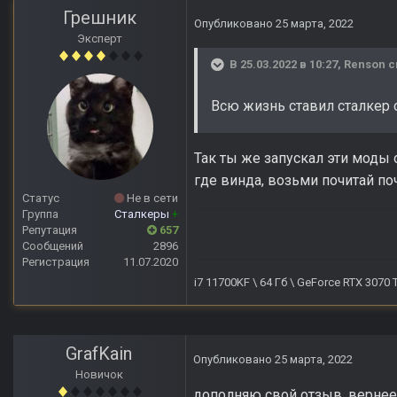
Грешник
Опубликовано
25 марта, 2022
Эксперт
В 25.03.2022 в 10:27,
Renson
с
Всю жизнь ставил сталкер 
Так ты же запускал эти моды 
где винда, возьми почитай по
Статус
Не в сети
Группа
Сталкеры
+
Репутация
657
Сообщений
2896
Регистрация
11.07.2020
i7 11700KF \ 64 Гб \ GeForce RTX 3070
GrafKain
Опубликовано
25 марта, 2022
Новичок
дополняю свой отзыв, вернее