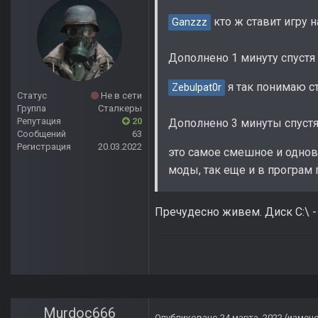
кто ж ставит игру н
Ganzzz
Дополнено 1 минуту спустя
я так понимаю ст
Zebulpat0r
Статус
Не в сети
Группа
Сталкеры
Репутация
20
Дополнено 3 минуты спуст
Сообщений
63
Регистрация
20.03.2022
это самое смешное и одновр
моды, так еще и в програм 
Пречудесно живем. Диск C:\ 
Murdoc666
Опубликовано
24 марта, 2022
(измен