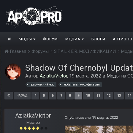
МОДЫ
ФОРУМ
МЕДИА
БЛОГИ
АКТИВНО
Главная
Форумы
S.T.A.L.K.E.R. МОДИФИКАЦИИ
Моды
Shadow Of Chernobyl Updat
Автор
AziatkaVictor
,
19 марта, 2022
в
Моды на OG
графический мод
глобальная модификация
4
5
6
7
8
9
10
11
12
13
14
НАЗАД
AziatkaVictor
Опубликовано
19 марта, 2022
Мастер