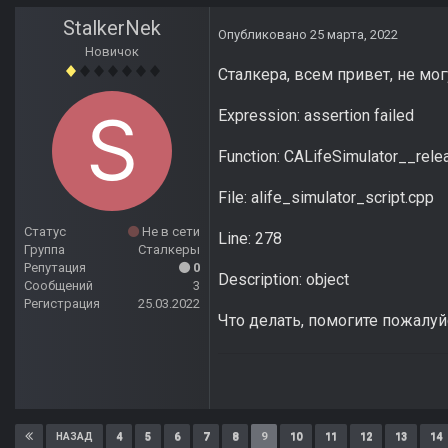
StalkerNek
Опубликовано
25 марта, 2022
Новичок
Сталкера, всем привет, не мог
Expression: assertion failed
Function: CALifeSimulator__rele
File: alife_simulator_script.cpp
Статус
Не в сети
Line: 278
Группа
Сталкеры
Репутация
0
Description: object
Сообщений
3
Регистрация
25.03.2022
Что делать, помогите пожалуй
4
5
6
7
8
9
10
11
12
13
14
НАЗАД