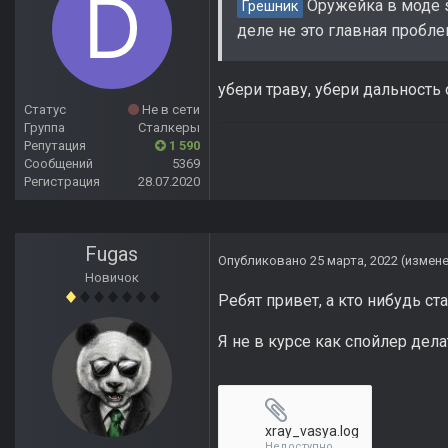
Оружейка в моде st
Грешник
деле не это главная пробле
убери траву, убери дальность
Статус
Не в сети
Группа
Сталкеры
Репутация
1 590
Сообщений
5369
Регистрация
28.07.2020
Fugas
Опубликовано
25 марта, 2022
(измен
Новичок
Ребят привет, а кто нибудь с
Я не в курсе как спойлер дела
xray_vasya.log
Недоступно