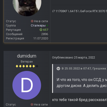
i7 11700KF \ 64 Гб \ GeForce RTX 3070
Статус
Не в сети
Группа
Сталкеры
+
Репутация
657
Сообщений
2896
Регистрация
11.07.2020
dumidum
Опубликовано
25 марта, 2022
Ветеран
В 25.03.2022 в 07:47,
Грешник
И что из того, что он ССД у
другом диске. А делить дис
кто тебе такой бред рассказал
Статус
Не в сети