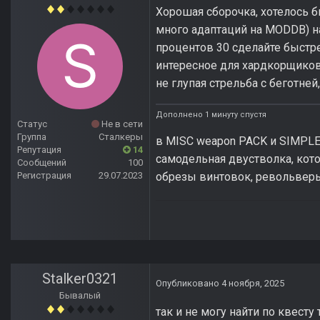
Хорошая сборочка, хотелось б
много адаптаций на MODDB) на
процентов 30 сделайте быстре
интересное для хардкорщиков
не глупая стрельба с беготней
Дополнено 1 минуту спустя
Статус
Не в сети
Группа
Сталкеры
в MISC weapon PACK и SIMPLE
Репутация
14
самодельная двустволка, кото
Сообщений
100
обрезы винтовок, револьверы 
Регистрация
29.07.2023
Stalker0321
Опубликовано
4 ноября, 2025
Бывалый
так и не могу найти по квесту