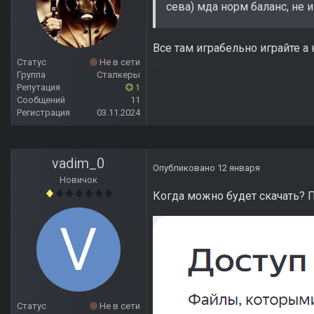
сева) мда норм баланс, не и
Все там играбельно играйте 
Статус
Не в сети
Группа
Сталкеры
Репутация
1
Сообщений
11
Регистрация
03.11.2024
vadim_0
Опубликовано
12 января
Новичок
Когда можно будет скачать? П
Статус
Не в сети