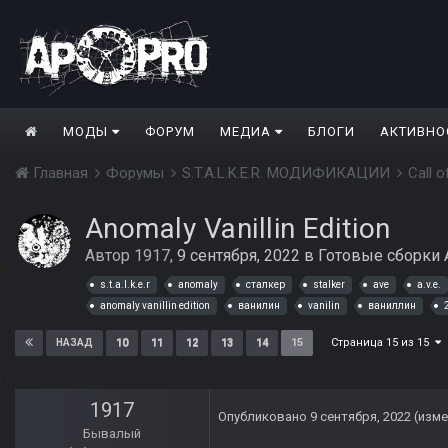
МОДЫ
ФОРУМ
МЕДИА
БЛОГИ
АКТИВНО
Главная
Форумы
S.T.A.L.K.E.R. МОДИФИКАЦИИ
Call 
Anomaly Vanillin Edition
Автор
1917
,
9 сентября, 2022
в
Готовые сборки 
s.t.a.l.k.e.r
anomaly
сталкер
stalker
ave
a.v.e.
anomaly vanillin edition
ванилин
vanilin
ваниллин
Страница 15 из 15
10
11
12
13
14
15
НАЗАД
1917
Опубликовано
9 сентября, 2022
(изме
Бывалый