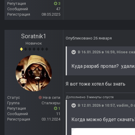
Репутация
3
Сообщений
47
Регистрация
08.05.2025
Soratnik1
Опубликовано
26 января
Новичок
В 16.01.2026 в 16:59,
Hisee
ска
Куда разраб пропал? удал
Я вот тоже хотел бы знать
Дополнено 3 минуты спустя
Статус
Не в сети
Группа
Сталкеры
В 12.01.2026 в 10:57,
vadim_0
с
Репутация
1
Сообщений
11
Когда можно будет скачать?
Регистрация
03.11.2024