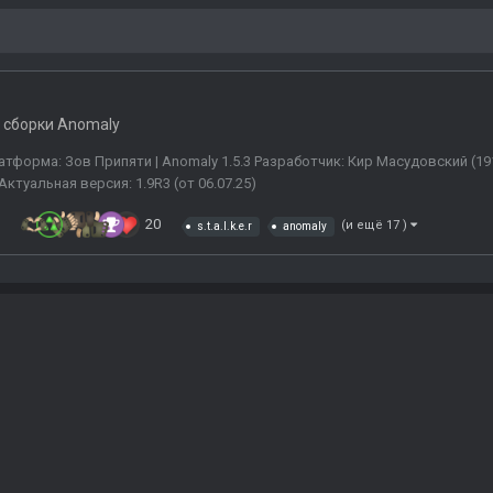
 сборки Anomaly
Платформа: Зов Припяти | Anomaly 1.5.3 Разработчик: Кир Масудовский (191
Актуальная версия: 1.9R3 (от 06.07.25)
в
20
(и ещё 17 )
s.t.a.l.k.e.r
anomaly