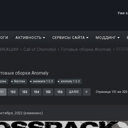
Уже з
ЛОГИ
АКТИВНОСТЬ
СЕРВИСЫ САЙТА
МОДДИНГ
BOSSP
ДИФИКАЦИИ
Call of Chernobyl
Готовые сборки Anomaly
отовые сборки Anomaly
дпак
босспак
аномали 1.5.3
anomaly 1.5.3
Страница 151 из 32
151
152
153
154
155
156
ДАЛЕЕ
октября, 2022
(изменено)