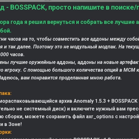
д - BOSSPACK, просто напишите в поиске/
ора года я решил вернуться и собрать все лучшие
бой.
тни часов на то, чтобы совместить все аддоны между соб
 и так далее. Поэтому это не модульный модпак. На текущ
000 часов.
ены лучшие оружейные аддоны, аддоны на новые артефакты
но игроку. С помощью большого количества опций в МСМ 
Надеюсь, вам понравится проделанная мною работа.
пака:
мораспаковывающийся архив Anomaly 1.5.3 + BOSSPACK 
ельно не системный диск) и включите нужный вам пресет
ю сборки, можете сохранить файл axr_options с настройк
и в Зоне!
орки: