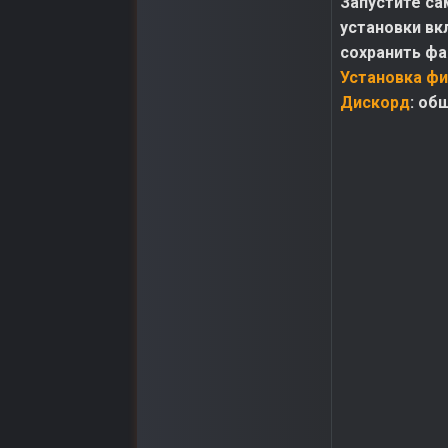
Запустите са
установки вк
сохранить фай
Установка фи
Дискорд
: об