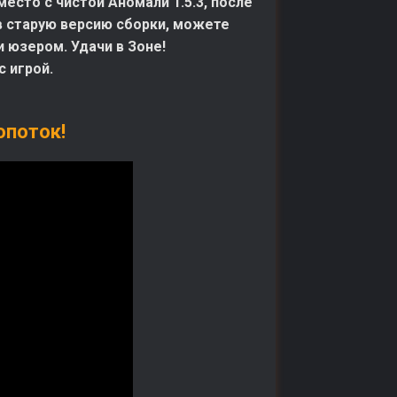
сто с чистой Аномали 1.5.3, после
 в старую версию сборки, можете
и юзером. Удачи в Зоне!
 игрой.
опоток!