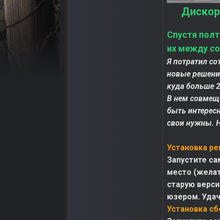
Дискор
Спустя полт
их между со
Я потратил со
новые решения
куда больше 2
В нем совмещ
быть интерес
свои нужны. 
Установка ре
Запустите са
место (желат
старую верси
юзером. Удач
Установка сб