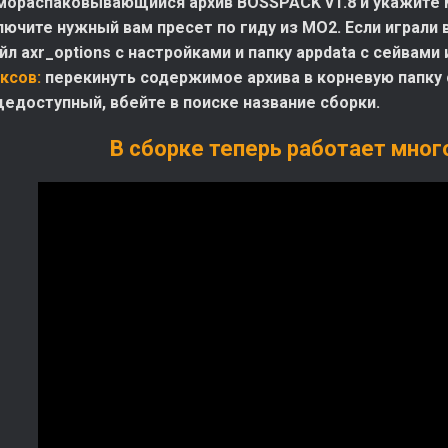
мораспаковывающийся архив BOSSPACK v1.8 и укажите ме
лючите нужный вам пресет по гиду из МО2. Если играли
л axr_options с настройками и папку appdata с сейвами 
ксов:
перекинуть содержимое архива в корневую папку с
щедоступный, вбейте в поиске название сборки.
В сборке теперь работает мног