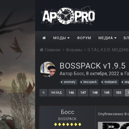
МОДЫ
ФОРУМ
МЕДИА
Б
Главная
Форумы
S.T.A.L.K.E.R. МО
BOSSPACK v1.9.5
Автор
Босс
,
8 октября, 2022
в
Г
anomaly
bosspack
modpack
мо
146
147
148
149
150
НАЗАД
Босс
Опубликовано
8 
BOSSPACK