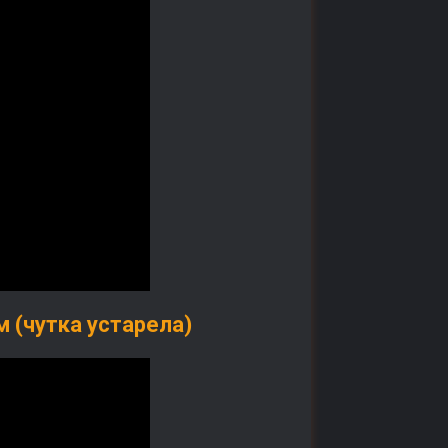
 (чутка устарела)