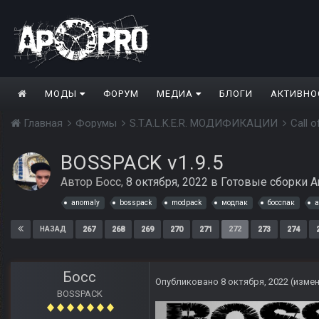
МОДЫ
ФОРУМ
МЕДИА
БЛОГИ
АКТИВНО
Главная
Форумы
S.T.A.L.K.E.R. МОДИФИКАЦИИ
Call 
BOSSPACK v1.9.5
Автор
Босс
,
8 октября, 2022
в
Готовые сборки A
anomaly
bosspack
modpack
модпак
босспак
а
267
268
269
270
271
272
273
274
НАЗАД
Босс
Опубликовано
8 октября, 2022
(изме
BOSSPACK