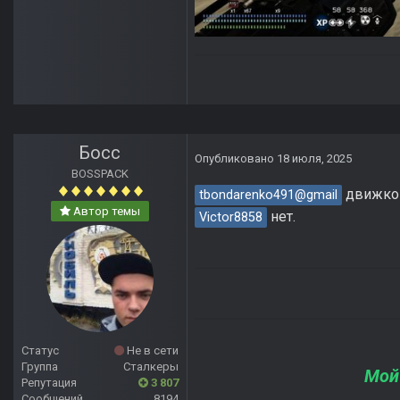
Босс
Опубликовано
18 июля, 2025
BOSSPACK
движков
tbondarenko491@gmail
Автор темы
нет.
Victor8858
Статус
Не в сети
Группа
Сталкеры
Мой
Репутация
3 807
Сообщений
8194