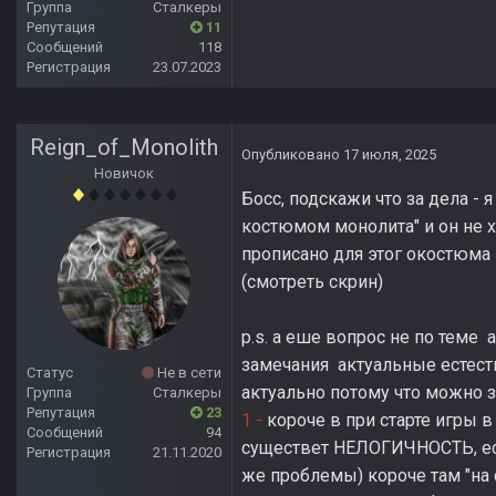
Группа
Сталкеры
Репутация
11
Сообщений
118
Регистрация
23.07.2023
Reign_of_Monolith
Опубликовано
17 июля, 2025
Новичок
Босс, подскажи что за дела -
костюмом монолита" и он не х
прописано для этог окостюма 
(смотреть скрин)
p.s. а еше вопрос не по теме 
замечания актуальные естест
Статус
Не в сети
актуально потому что можно за
Группа
Сталкеры
Репутация
23
1 -
короче в при старте игры 
Сообщений
94
существет НЕЛОГИЧНОСТЬ, есл
Регистрация
21.11.2020
же проблемы) короче там "на 