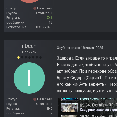
Статус
Не в сети
Группа
Сталкеры
Репутация
1
Сообщений
18
Регистрация
09.07.2025
iiDeen
Опубликовано
18 июля, 2025
Новичок
Здарова, Если вкраце то игра
Взял задание, чтобы кокнуть 
арт забрал. При переходе обр
брал у Сидора (Скрин1). По ит
его как ни-буть вернуть? Неох
сюжету наскучил, и уже в экз
Статус
Не в сети
Группа
Сталкеры
Репутация
0
Сообщений
7