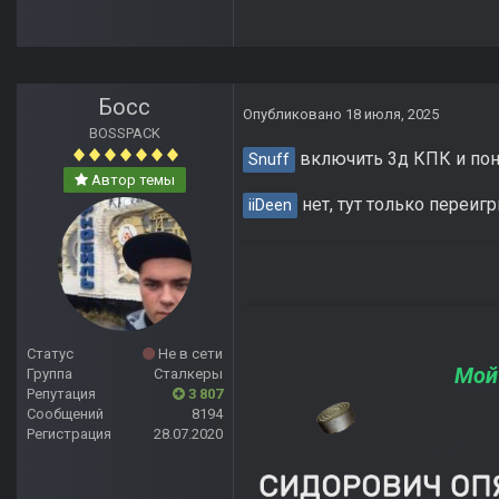
Босс
Опубликовано
18 июля, 2025
BOSSPACK
включить 3д КПК и пон
Snuff
Автор темы
нет, тут только переиг
iiDeen
Статус
Не в сети
Мой
Группа
Сталкеры
Репутация
3 807
Сообщений
8194
Регистрация
28.07.2020