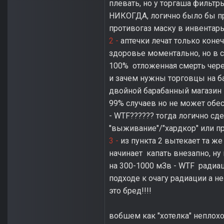
плевать, но у торгаша фильтр
НИКОГДА, логично было бы п
противогаз маску в инвентарь
2 -
аптечки лечат только коне
здоровье моментально, но в с
100% отложенная смерть через
и зачем нужны торговцы на ба
двойной барабанный магазин н
99% случаев но не может обе
- WTF?????? тогда логично сд
"выживание"/"хардкор" или пр
3 -
из пункта 2 вытекает та же
начинает капать внезапно, ну
на 300-1000 мЗв - WTF радиа
подходе к очагу радиации а не
это бред!!!!
вобшем как "хотелка" неплохо