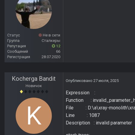
Статус
Не в сети
Группа
Сталкеры
Репутация
12
Сообщений
66
Регистрация
28.07.2020
Kocherga Bandit
Опубликовано
27 июля, 2025
Новичок
Expression :
Function : invalid_parameter_h
File : D:\a\xray-monolith\xra
Line : 1087
Description : invalid parameter