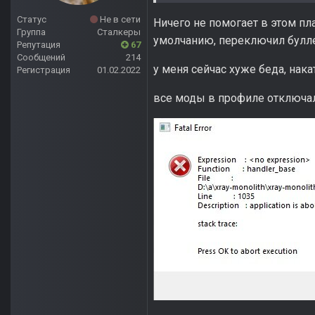
Статус
Не в сети
Ничего не помогает в этом пл
Группа
Сталкеры
умолчанию, переключил буллет
Репутация
67
Сообщений
214
у меня сейчас хуже беда, нак
Регистрация
01.02.2022
все моды в профиле отключал