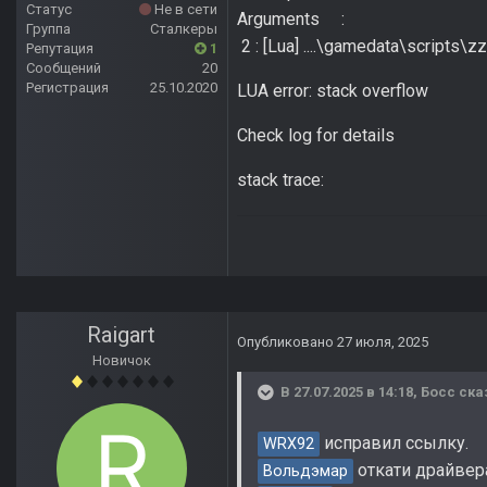
Статус
Не в сети
Arguments :
Группа
Сталкеры
2 : [Lua] ....\gamedata\scripts\
Репутация
1
Сообщений
20
Регистрация
25.10.2020
LUA error: stack overflow
Check log for details
stack trace:
Raigart
Опубликовано
27 июля, 2025
Новичок
В 27.07.2025 в 14:18,
Босс
ска
исправил ссылку.
WRX92
откати драйвера
Вольдэмар