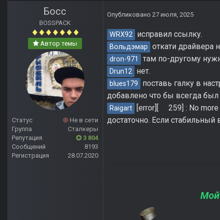
Босс
Опубликовано
27 июля, 2025
BOSSPACK
исправил ссылку.
WRX92
Автор темы
откати драйвера н
Вольдэмар
там по-другому нужн
dron-971
нет.
Drun12
поставь галку в наст
blues179
добавлено что бы всегда был
[error][ 259] : No more
Raigart
достаточно. Если стабильный 
Статус
Не в сети
Группа
Сталкеры
Репутация
3 804
Сообщений
8193
Регистрация
28.07.2020
Мой