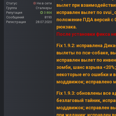
Статус
Не в сети
вылет при взаимодействии
Группа
Сталкеры
исправлен вылет по svui_c
Репутация
3 804
Сообщений
8193
положение ПДА версий с 0
Регистрация
28.07.2020
рюкзака.
После установки фикса н
Fix 1.9.2: исправлена Дик
вылеты по пси-собаке, в
исправлен вылет по инве
зомби, шанс взрыва <20%
некоторые его ошибки и 
моддвижок; исправлено м
Fix 1.9.3: обновлены все
безлаговый тайник, испр
моддвижок; исправлен вы
при желании; исправлен в