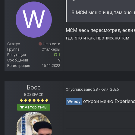
В MCM меню ищи, там оно, 
МСМ весь пересмотрел, если б
где это и как прописано там
Статус
Не в сети
Группа
Сталкеры
Репутация
1
Сообщений
9
Регистрация
16.11.2022
Босс
Опубликовано
28 июля, 2025
BOSSPACK
открой меню Experienc
Weedy
Автор темы