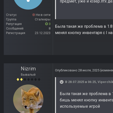
предмет, уже и юзер.лтх де
Статус
Не в сети
Группа
Сталкеры
Репутация
3
Была такая же проблема в 1.8
Сообщений
8
менял кнопку инвентаря с I н
Регистрация
23.12.2023
Nizrim
Опубликовано
28 июля, 2025
(измене
Бывалый
В 28.07.2025 в 06:25,
Viperchi
Была такая же проблема в 1
бишь менял кнопку инвентар
используемые игрой