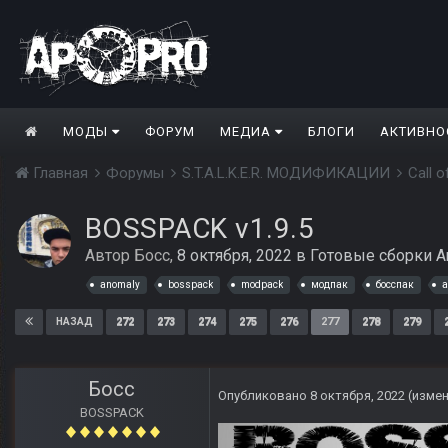
МОДЫ
ФОРУМ
МЕДИА
БЛОГИ
АКТИВНО
Главная
Форумы
S.T.A.L.K.E.R. МОДИФИКАЦИИ
Call 
BOSSPACK v1.9.5
Автор
Босс
,
8 октября, 2022
в
Готовые сборки A
anomaly
bosspack
modpack
модпак
босспак
а
272
273
274
275
276
277
278
279
НАЗАД
Босс
Опубликовано
8 октября, 2022
(изме
BOSSPACK