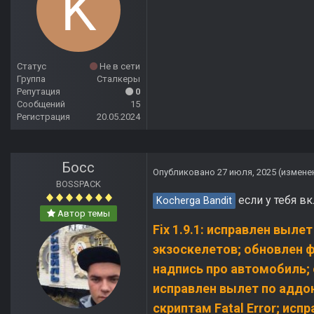
Статус
Не в сети
Группа
Сталкеры
Репутация
0
Сообщений
15
Регистрация
20.05.2024
Босс
Опубликовано
27 июля, 2025
(измене
BOSSPACK
если у тебя в
Kocherga Bandit
Автор темы
Fix 1.9.1: исправлен выл
экзоскелетов; обновлен 
надпись про автомобиль;
исправлен вылет по аддон
скриптам Fatal Error; ис