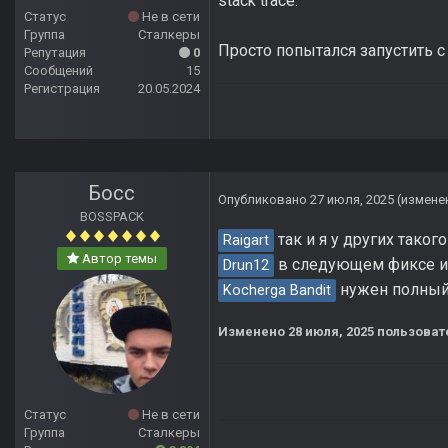
stack trace:
Статус
Не в сети
Группа
Сталкеры
Просто попытался запустить 
Репутация
0
Сообщений
15
Регистрация
20.05.2024
Босс
Опубликовано
27 июля, 2025
(измене
BOSSPACK
так и я у других такого
Raigart
Автор темы
в следующем фиксе исп
Drun12
нужен полный 
Kocherga Bandit
Изменено
28 июля, 2025
пользоват
Статус
Не в сети
Группа
Сталкеры