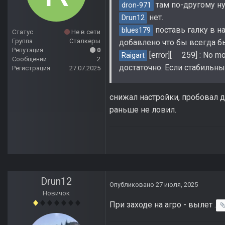
там по-другому ну
dron-971
нет.
Drun12
поставь галку в н
blues179
Статус
Не в сети
Группа
Сталкеры
добавлено что бы всегда б
Репутация
0
[error][ 259] : No m
Raigart
Сообщений
2
достаточно. Если стабильны
Регистрация
27.07.2025
снижал настройки, пробовал др
раньше не ловил.
Drun12
Опубликовано
27 июля, 2025
Новичок
При заходе на агро - вылет .