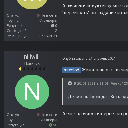
А начинать новую игру мне со
"переиграть" это задание и в
Статус
Не в сети
Группа
Сталкеры
Репутация
0
Сообщений
2
Регистрация
05.04.2021
niliwili
Опубликовано
21 апреля, 2021
Новичок
Живи теперь с после
mrxolod
В 20.04.2021 в 21:51,
Алекс123
Делитесь Господа... Хоть од
А ещё прочитал интернет и пр
Статус
Не в сети
Группа
Сталкеры
Репутация
20