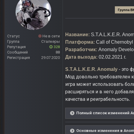
Группа В
Название:
S.T.A.L.K.E.R. Anom
Статус
Не в сети
Группа
Сталкеры
Платформа:
Call of Chernobyl
Репутация
328
Разработчик:
Anomaly Develo
Сообщений
88
Дата выхода:
02.02.2021 г.
Регистрация
29.07.2020
это ф
S.T.A.L.K.E.R. Anomaly
-
Мод довольно требователен к 
игра может использовать бол
расширяться и в него добавл
качества и реиграбельность
.
Полный список изменений Ano
Основные изменения в Anomal