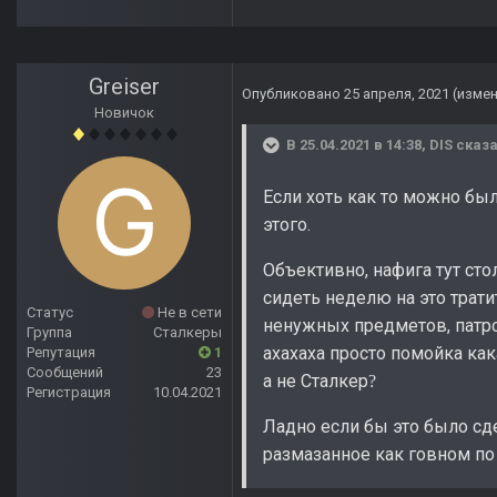
Greiser
Опубликовано
25 апреля, 2021
(изме
Новичок
В 25.04.2021 в 14:38,
DIS
сказа
Если хоть как то можно был
этого.
Объективно, нафига тут ст
сидеть неделю на это трати
Статус
Не в сети
ненужных предметов, патро
Группа
Сталкеры
ахахаха просто помойка как
Репутация
1
Сообщений
23
а не Сталкер
?
Регистрация
10.04.2021
Ладно если бы это было сде
размазанное как говном по 