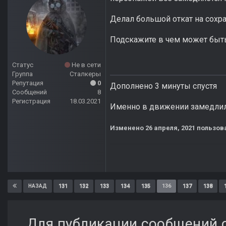
Делал большой откат на сохра
Подскажите в чем может быт
Статус
Не в сети
Группа
Сталкеры
Репутация
0
Дополнено 3 минуты спустя
Сообщений
8
Регистрация
18.03.2021
Именно в движении замедлился
Изменено
26 апреля, 2021
пользова
131
132
133
134
135
136
137
138
НАЗАД
Для публикации сообщений с