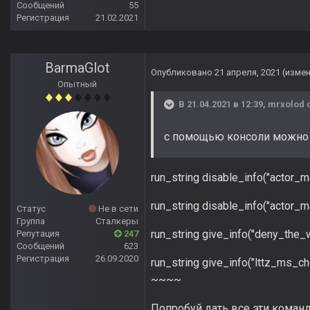
Сообщений
55
Регистрация
21.02.2021
BarmaGlot
Опубликовано
21 апреля, 2021
(изме
Опытный
В 21.04.2021 в 12:39,
mrxolod
с
с помощью консоли можно б
run_string disable_info("actor_
run_string disable_info("actor_
Статус
Не в сети
Группа
Сталкеры
run_string give_info("deny_the_
Репутация
247
Сообщений
623
Регистрация
26.09.2020
run_string give_info("lttz_ms_c
~~~~
Попробуй дать все эти команд