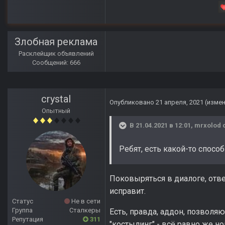
Злобная реклама
Расклейщик объявлений
Сообщений: 666
crystal
Опубликовано
21 апреля, 2021
(изме
Опытный
В 21.04.2021 в 12:01,
mrxolod
с
Ребят, есть какой-то спосо
Поковыряться в диалоге, отв
исправит.
Статус
Не в сети
Группа
Сталкеры
Есть, правда, аддон, позволя
Репутация
311
"костылинг" - всё равно же но