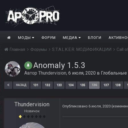
МОДЫ
ФОРУМ
МЕДИА
БЛОГИ
АКТИВНО
Главная
Форумы
S.T.A.L.K.E.R. МОДИФИКАЦИИ
Call 
Anomaly 1.5.3
Автор
Thundervision
,
6 июля, 2020
в
Глобальные
131
132
133
134
135
136
137
138
НАЗАД
Thundervision
Опубликовано
6 июля, 2020
(изменен
Новичок