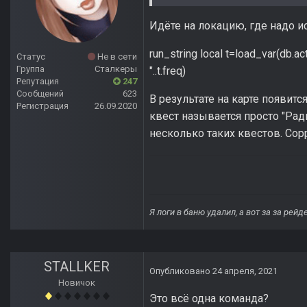
Идёте на локацию, где надо и
run_string local t=load_var(db.ac
Статус
Не в сети
Группа
Сталкеры
"..t.freq)
Репутация
247
Сообщений
623
В результате на карте появится
Регистрация
26.09.2020
квест называется просто "Ради
несколько таких квестов. Сорри
Я логи в баню удалил, а вот за за рей
STALLKER
Опубликовано
24 апреля, 2021
Новичок
Это всё одна команда?