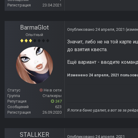
Регистрация
23.04.2021
BarmaGlot
Опубликовано
24 апреля, 2021
(изме
Опытный
Значит, либо не на той карте
до взятия квеста.
Ещё вариант - вводите коман
Изменено
24 апреля, 2021
пользов
Статус
Не в сети
Группа
Сталкеры
Репутация
247
Сообщений
623
Я логи в баню удалил, а вот за за рей
Регистрация
26.09.2020
STALLKER
Опубликовано
24 апреля, 2021