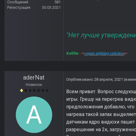
Сообщений
581
Регистрация
30.03.2021
"Нет лучше утвержден
Хобби:
->
«open sighting reticles»
<-
aderNat
Опубликовано
28 апреля, 2021
(изме
Новичок
Всем привет. Вопрос следующ
игры. Грешу на перегрев видю
предположения добавлю, что о
нагрева такой запах выделяет
датчикам ядро видюхи пашет 
разрешение на 2к, загруженно