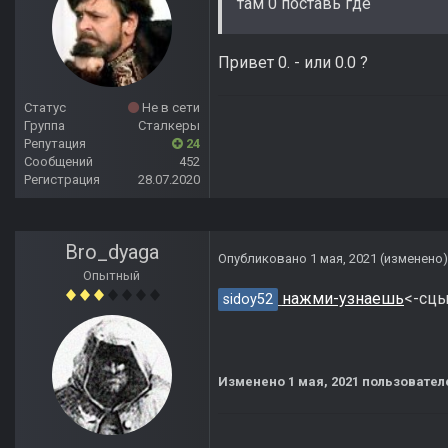
там 0 поставь где
Привет 0. - или 0.0 ?
Статус
Не в сети
Группа
Сталкеры
Репутация
24
Сообщений
452
Регистрация
28.07.2020
Bro_dyaga
Опубликовано
1 мая, 2021
(изменено)
Опытный
нажми-узнаешь
<-сц
sidoy52
Изменено
1 мая, 2021
пользовател