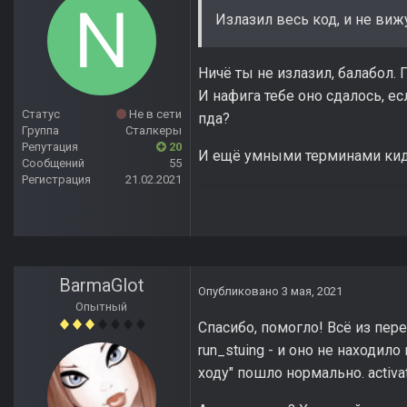
Излазил весь код, и не вижу.
Ничё ты не излазил, балабол. Г
И нафига тебе оно сдалось, 
Статус
Не в сети
пда?
Группа
Сталкеры
Репутация
20
И ещё умными терминами кида
Сообщений
55
Регистрация
21.02.2021
BarmaGlot
Опубликовано
3 мая, 2021
Опытный
Спасибо, помогло! Всё из пер
run_stuing - и оно не находило
ходу" пошло нормально. activa