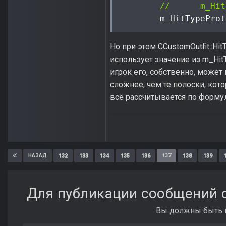
//	m_
	m_HitTypePro
Но при этом CCustomOutfit::Hi
использует значение из m_HitTy
игрок его, собственно, может
сложнее, чем те полоски, ко
всё рассчитывается по форму
132
133
134
135
136
137
138
139
НАЗАД
Для публикации сообщений с
Вы должны быть п