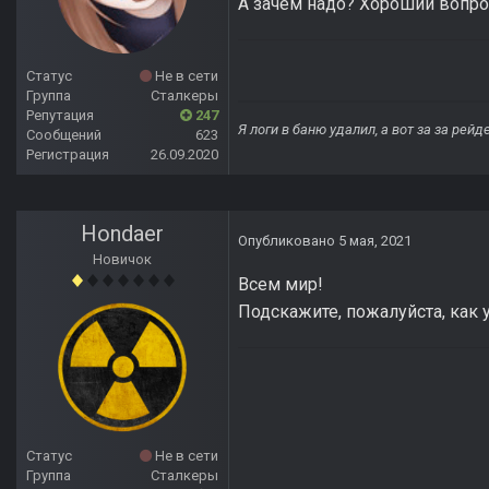
А зачем надо? Хороший вопрос
Статус
Не в сети
Группа
Сталкеры
Репутация
247
Я логи в баню удалил, а вот за за рей
Сообщений
623
Регистрация
26.09.2020
Hondaer
Опубликовано
5 мая, 2021
Новичок
Всем мир!
Подскажите, пожалуйста, как 
Статус
Не в сети
Группа
Сталкеры