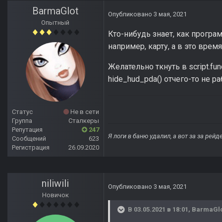
BarmaGlot
Опубликовано
3 мая, 2021
Опытный
Кто-нибудь знает, как програ
например, карту, а в это вре
Желательно ткнуть в script.fun
hide_hud_pda() отчего-то не р
Статус
Не в сети
Группа
Сталкеры
Репутация
247
Я логи в баню удалил, а вот за за рей
Сообщений
623
Регистрация
26.09.2020
niliwili
Опубликовано
3 мая, 2021
Новичок
В 03.05.2021 в 18:01,
BarmaGl