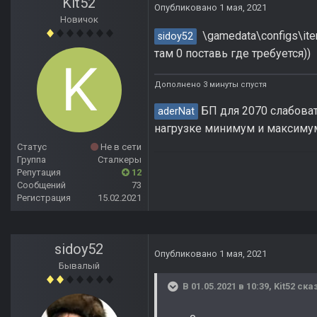
Kit52
Опубликовано
1 мая, 2021
Новичок
\gamedata\configs\ite
sidoy52
там 0 поставь где требуется))
Дополнено 3 минуты спустя
БП для 2070 слабоват.
aderNat
нагрузке минимум и максимум
Статус
Не в сети
Группа
Сталкеры
Репутация
12
Сообщений
73
Регистрация
15.02.2021
sidoy52
Опубликовано
1 мая, 2021
Бывалый
В 01.05.2021 в 10:39,
Kit52
сказ