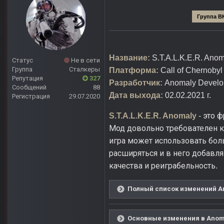
Группа В
Название:
S.T.A.L.K.E.R. Anom
Статус
Не в сети
Группа
Сталкеры
Платформа:
Call of Chernobyl
Репутация
327
Разработчик:
Anomaly Develo
Сообщений
88
Дата выхода:
02.02.2021 г.
Регистрация
29.07.2020
это ф
S.T.A.L.K.E.R. Anomaly
-
Мод довольно требователен к 
игра может использовать бол
расширяться и в него добавл
качества и реиграбельность
.
Полный список изменений Ano
Основные изменения в Anomal