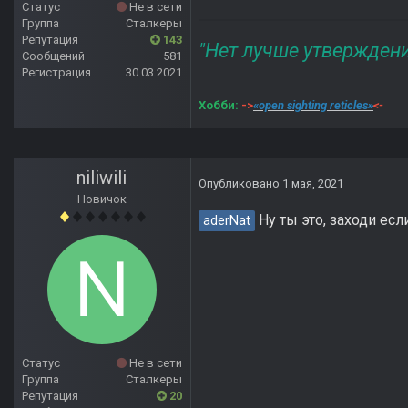
Статус
Не в сети
Группа
Сталкеры
Репутация
143
"Нет лучше утвержден
Сообщений
581
Регистрация
30.03.2021
Хобби:
->
«open sighting reticles»
<-
niliwili
Опубликовано
1 мая, 2021
Новичок
Ну ты это, заходи есл
aderNat
Статус
Не в сети
Группа
Сталкеры
Репутация
20