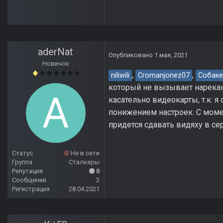
aderNat
Опубликовано
1 мая, 2021
Новичок
,
,
niliwili
Cromanjonez07
Собаке
который не вызывает нарекан
касательно видеокарты, т.к. я 
понижением настроек. С момен
придется сдавать видяху в се
Статус
Не в сети
Группа
Сталкеры
Репутация
0
Сообщений
2
Регистрация
28.04.2021