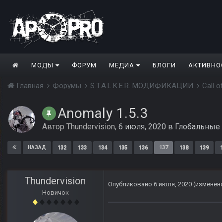
МОДЫ
ФОРУМ
МЕДИА
БЛОГИ
АКТИВНО
Главная
Форумы
S.T.A.L.K.E.R. МОДИФИКАЦИИ
Call 
Anomaly 1.5.3
Автор
Thundervision
,
6 июля, 2020
в
Глобальные
132
133
134
135
136
137
138
139
НАЗАД
Thundervision
Опубликовано
6 июля, 2020
(изменен
Новичок