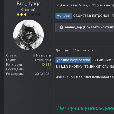
Bro_dyaga
Опубликовано
5 мая, 2021
(изменено)
Опытный
свойства патронов: п
Hondaer
ammo_mp (Показать контент
Дополнено 20 минуты спустя
Статус
Не в сети
активные та
yatutna1voprostoka
Группа
Сталкеры
Репутация
143
в ПДА кнопку "тайники" случ
Сообщений
581
Регистрация
30.03.2021
Изменено
5 мая, 2021
пользовател
"Нет лучше утвержден