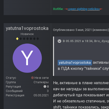
Хобби:
->
«open sighting reticles»
<-
yatutna1voprostoka
Опубликовано
5 мая, 2021
(изменено)
Новичок
В 05.05.2021 в 18:34,
Bro_dya
активные
yatutna1voprostoka
в ПДА кнопку "тайники" сл
Статус
Не в сети
Группа
Сталкеры
Не, активные в плане наполне
Репутация
0
кач-ве награды за выполненно
Сообщений
3
дебагнутый пда показывает име
Регистрация
05.05.2021
И не обязательно статичные, э
shift, тайники показались, за