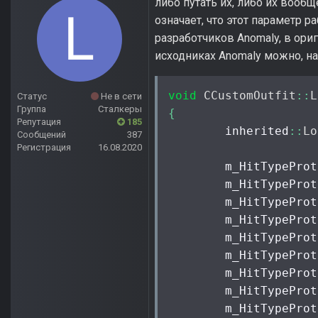
либо путать их, либо их вообще
означает, что этот параметр р
разработчиков Anomaly, в ориг
исходниках Anomaly можно, на
void
CCustomOutfit
::
L
Статус
Не в сети
Группа
Сталкеры
{
Репутация
185
	inherited
::
Lo
Сообщений
387
Регистрация
16.08.2020
	m_HitTypePro
	m_HitTypePro
	m_HitTypePro
	m_HitTypePro
	m_HitTypePro
	m_HitTypePro
	m_HitTypePro
	m_HitTypePro
	m_HitTypePro