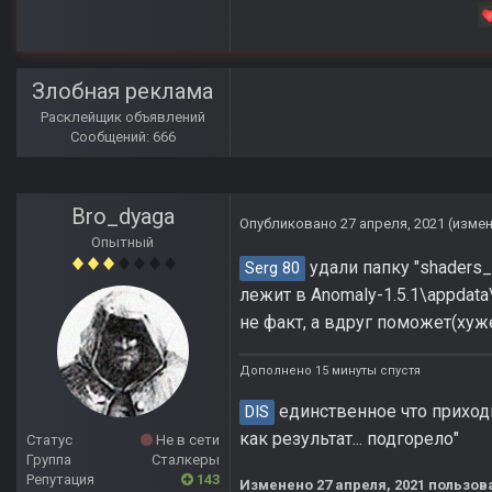
Злобная реклама
Расклейщик объявлений
Сообщений: 666
Bro_dyaga
Опубликовано
27 апреля, 2021
(изме
Опытный
удали папку "shaders_
Serg 80
лежит в Anomaly-1.5.1\appdata\.
не факт, а вдруг поможет(хуже
Дополнено 15 минуты спустя
единственное что приходи
DIS
как результат... подгорело"
Статус
Не в сети
Группа
Сталкеры
Репутация
143
Изменено
27 апреля, 2021
пользов