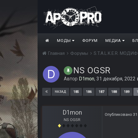
МОДЫ
ФОРУМ
МЕДИА
Б
Главная
Форумы
S.T.A.L.K.E.R. МО
NS OGSR
Автор
D1mon
,
31 декабря, 2022
185
186
187
188
189
НАЗАД
D1mon
Опубликовано
31
NS OGSR