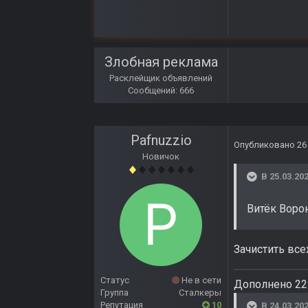
Злобная реклама
Расклейщик объявлений
Сообщений: 666
Pafnuzzio
Опубликовано
26
Новичок
В 25.03.202
Витёк Воро
Зачистить все
Статус
Не в сети
Дополнено 22
Группа
Сталкеры
Репутация
10
В 24.03.202