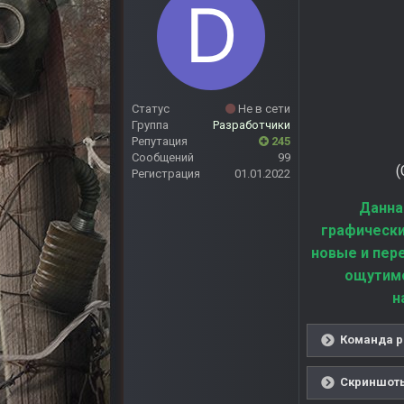
Статус
Не в сети
Группа
Разработчики
Репутация
245
Сообщений
99
Регистрация
01.01.2022
Данна
графически
новые и пер
ощутимо
н
Команда р
Скриншоты