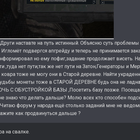
руги наставте на путь истинный. Объясню суть проблемы 
 Игломёт подвергся апгрейду и теперь не принимается зака
нформировал но ему пофиг,задание продолжает висеть. На
 ,туда нет пути,так же нет пути на Затон,Генераторы и Ме
 ковра тоже не могу они в Старой деревне. Найти украде
судьбы монеты тоже в СТАРОЙ ДЕРЕВНЕ будь она не ладн
Ь С ОБУСТРОЙКОЙ БАЗЫ ,Посетить базу позже. Посещаю Л
 не знаю что делать дальше? Молю всех кто способен подск
 Читаю форум у народа ещё столько заданий мне не ведом
кажите как продвинуться дальше ?
ра на свалке.