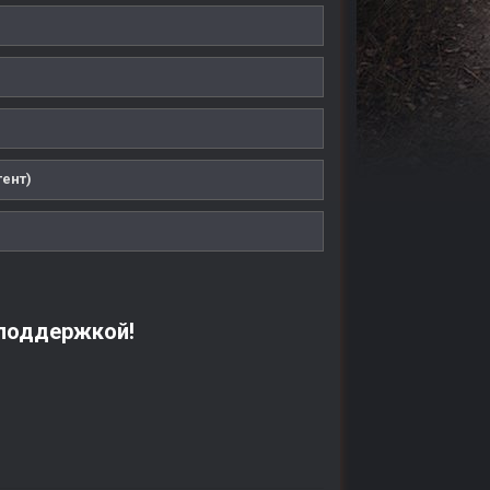
тент)
хподдержкой!