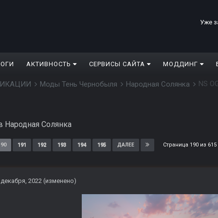
Уже з
ЛОГИ
АКТИВНОСТЬ
СЕРВИСЫ САЙТА
МОДДИНГ
NS O
ДИФИКАЦИИ
Моды Тень Чернобыля
Народная Солянка
в
Народная Солянка
Страница 190 из 61
190
191
192
193
194
195
ДАЛЕЕ
 декабря, 2022
(изменено)