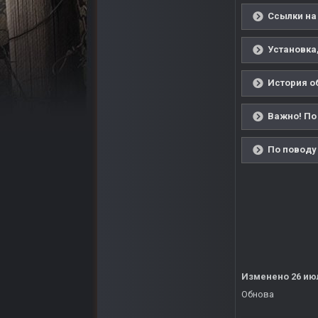
Ссылки на
Установка,
История о
Важно! По
По поводу 
Изменено
26 ию
Обнова