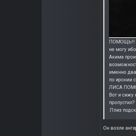
ПОМОЩЬ!! Д
не могу ибо
Акима прои
возможности
именно два
по иронии 
ЛИСА ПОМОЧ
Вот и сижу
пропустил?
.Плиз подс
Он возле анга