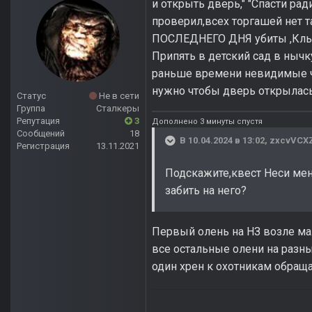
и открыть дверь," "Спасти рад
проверил,всех торгашей нет т
ПОСЛЕДНЕГО ДНЯ убиты ,Клык
Припять в детский сад в ныч
раньше времени невидимые че
нужно чтобы дверь открылась
Статус
Не в сети
Группа
Сталкеры
Репутация
3
Дополнено 3 минуты спустя
Сообщений
18
В 10.04.2024 в 13:02,
zxcvVCX
Регистрация
13.11.2021
Подскажите,квест Неси меня
забить на него?
Первый олень на НЗ возле ма
все остальные олени на разны
один хрен к охотникам обраща