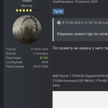
Raid
Опубликовано
10 апреля, 2024
Мастер
Tyrob
В 10.04.2024 в 13:18,
Tyrob
ска
Киценко нужен где по сюж
По сюжету не нужен, у него т
Статус
Не в сети
Группа
Сталкеры
Репутация
880
Сообщений
3363
Регистрация
29.07.2020
AMD Ryzen 7 5700X3D;Gigabyte B550 AO
512GB+Samsung SSD 980 M.2 1Tb+WD Ca
25H2