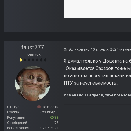
faust777
Опубликовано
10 апреля, 2024
(изме
Новичок
Я думал только у Доцента на б
. Оказывается Сахаров тоже м
но а потом перестал показыва
ПТУ за неуспеваемость .
Изменено
11 апреля, 2024
пользова
Статус
Не в сети
Группа
Сталкеры
Репутация
38
Сообщений
75
Регистрация
07.05.2021