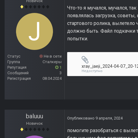
Новичок
Что-то я мучался, мучался, так
появлялась загрузка, советы,
стартового ролика, вылетело 
должно быть. Файл подкачки т
попытки.
Статус
Не в сети
Группа
Сталкеры
xray_jaeji_2024-04-07_20-12
Репутация
1
Недоступно
Сообщений
3
Регистрация
08.04.2024
baluuu
Опубликовано
9 апреля, 2024
Новичок
помогите разобраться с вылет