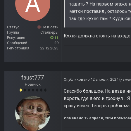
тащить ? На первом этаже н
метки поставил , осталось 
так где кухня там ? Куда каб
Статус
Не в сети
Группа
Сталкеры
Кухня должна стоять на входе 
Репутация
11
Сообщений
29
Регистрация
22.12.2023
faust777
Опубликовано
12 апреля, 2024
(изме
Новичок
Спасибо большое. На везде нич
ворота, где я его и грохнул .
сразу исчез. Теперь проблема
Изменено
12 апреля, 2024
пользова