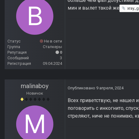
больше чем фал допустимы для
мин и вылет такой же
xray_g
Статус
Не в сети
Группа
Сталкеры
Репутация
0
Сообщений
3
Регистрация
09.04.2024
malinaboy
Опубликовано
9 апреля, 2024
Новичок
Всех приветствую, не нашел и
поговорить с инкогнито, спус
стреляют, ниче не понимаю, к