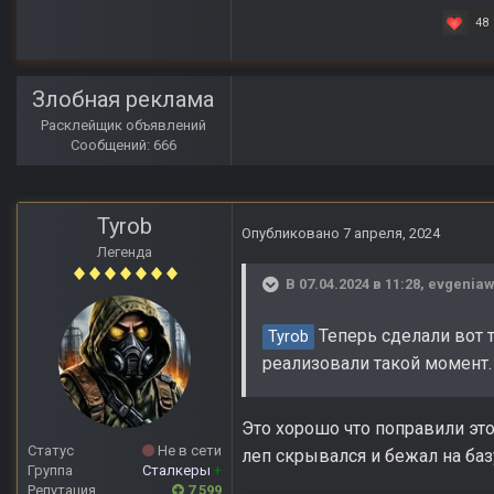
48
Злобная реклама
Расклейщик объявлений
Сообщений: 666
Tyrob
Опубликовано
7 апреля, 2024
Легенда
В 07.04.2024 в 11:28,
evgeniaw
Теперь сделали вот та
Tyrob
реализовали такой момент.
Это хорошо что поправили это
Статус
Не в сети
леп скрывался и бежал на баз
Группа
Сталкеры
+
Репутация
7 599