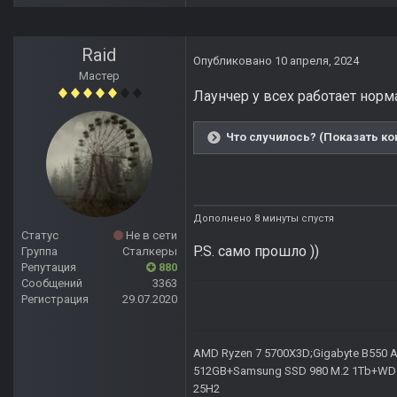
Raid
Опубликовано
10 апреля, 2024
Мастер
Лаунчер у всех работает норм
Что случилось? (Показать ко
Дополнено 8 минуты спустя
Статус
Не в сети
P.S. само прошло ))
Группа
Сталкеры
Репутация
880
Сообщений
3363
Регистрация
29.07.2020
AMD Ryzen 7 5700X3D;Gigabyte B550 AO
512GB+Samsung SSD 980 M.2 1Tb+WD Ca
25H2