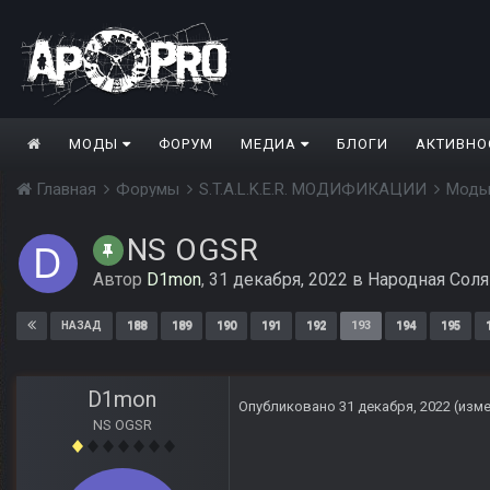
МОДЫ
ФОРУМ
МЕДИА
БЛОГИ
АКТИВНО
Главная
Форумы
S.T.A.L.K.E.R. МОДИФИКАЦИИ
Моды
NS OGSR
Автор
D1mon
,
31 декабря, 2022
в
Народная Соля
188
189
190
191
192
193
194
195
НАЗАД
D1mon
Опубликовано
31 декабря, 2022
(изм
NS OGSR