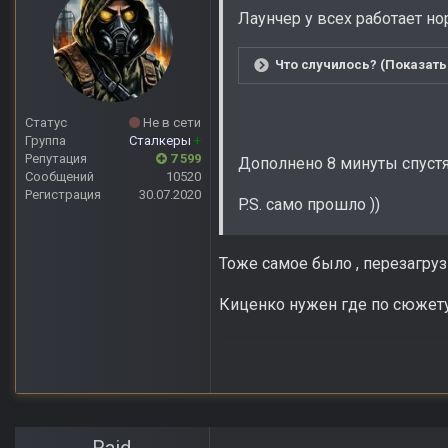
Лаунчер у всех работает н
Что случилось? (Показать
Статус
Не в сети
Группа
Сталкеры
+
Репутация
7 599
Дополнено 8 минуты спуст
Сообщений
10520
Регистрация
30.07.2020
P.S. само прошло ))
Тоже самое было , перезагруз
Киценко нужен где по сюжету 