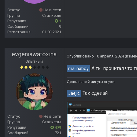
Статус
Не в сети
Группа
Сталкеры
Репутация
1
Сообщений
9
Регистрация
01.03.2021
evgeniawatoxina
Опубликовано
10 апреля, 2024
(изме
Опытный
А ты прочитал что т
malinaboy
Дополнено 2 минуты спустя
Так сделай
Jaejic
Статус
Не в сети
Группа
Сталкеры
Репутация
479
Сообщений
721