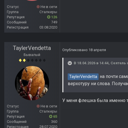
Статус
Не в сети
Группа
Сталкеры
Репутация
126
Сообщений
749
Регистрация
03.08.2020
TaylerVendetta
Опубликовано
18 апреля
Бывалый
В 18.04.2026 в 14:44,
Сеятель
на почти сам
TaylerVendetta
верхотуру ни слова. Получа
У меня флешка была именно та
Статус
Не в сети
Группа
Сталкеры
Репутация
65
Сообщений
360
Регистрация
28.07.2020