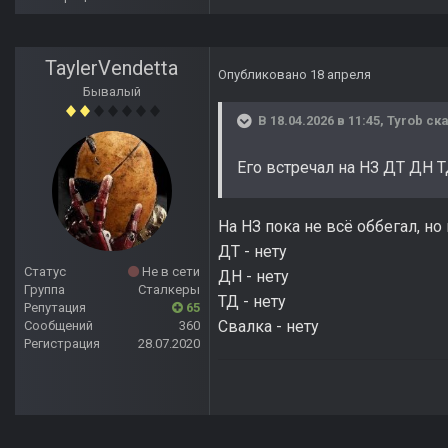
TaylerVendetta
Опубликовано
18 апреля
Бывалый
В 18.04.2026 в 11:45,
Tyrob
ска
Его встречал на НЗ ДТ ДН ТД
На НЗ пока не всё оббегал, но
ДТ - нету
Статус
Не в сети
ДН - нету
Группа
Сталкеры
ТД - нету
Репутация
65
Свалка - нету
Сообщений
360
Регистрация
28.07.2020