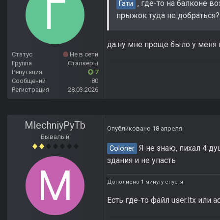
, где-то на балконе в
Гати
прыжок туда не добраться?
да.ну мне проще было у меня 
Статус
Не в сети
Группа
Сталкеры
Репутация
7
Сообщений
80
Регистрация
28.03.2026
MlechniyPyTb
Опубликовано
18 апреля
Бывалый
Я не знаю, пихал 4 ду
Coloner
здания и не упасть
Дополнено 1 минуту спустя
Есть где-то файл user.ltx или 