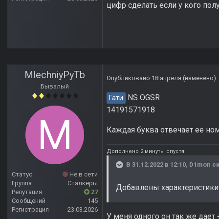
цифр сделать если у кого пол
MlechniyPyTb
Опубликовано
18 апреля
(изменено)
Бывалый
NS OGSR
Гати
14191571918
Каждая буква отвечает ее но
Дополнено 2 минуты спустя
В 31.12.2022 в 12:10,
D1mon
ск
Статус
Не в сети
Группа
Сталкеры
Добавлены характеристики 
Репутация
27
Сообщений
145
Регистрация
23.03.2026
У меня одного он так же дает