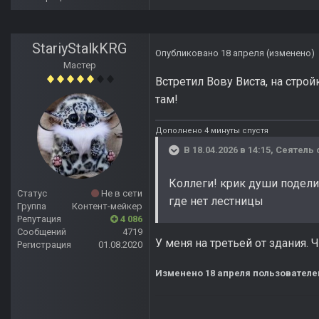
StariyStalkKRG
Опубликовано
18 апреля
(изменено)
Мастер
Встретил Вову Виста, на стройк
там!
Дополнено 4 минуты спустя
В 18.04.2026 в 14:15,
Сеятель
Коллеги! крик души подели
Статус
Не в сети
где нет лестницы
Группа
Контент-мейкер
Репутация
4 086
Сообщений
4719
У меня на третьей от здания.
Регистрация
01.08.2020
Изменено
18 апреля
пользователем