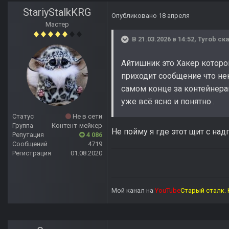
StariyStalkKRG
Опубликовано
18 апреля
Мастер
В 21.03.2026 в 14:52,
Tyrob
ска
Айтишник это Хакер которо
приходит сообщение что нек
самом конце за контейнера
уже всё ясно и понятно .
Статус
Не в сети
Группа
Контент-мейкер
Не пойму я где этот щит с над
Репутация
4 086
Сообщений
4719
Регистрация
01.08.2020
Мой канал на
YouTube
Старый сталк. 