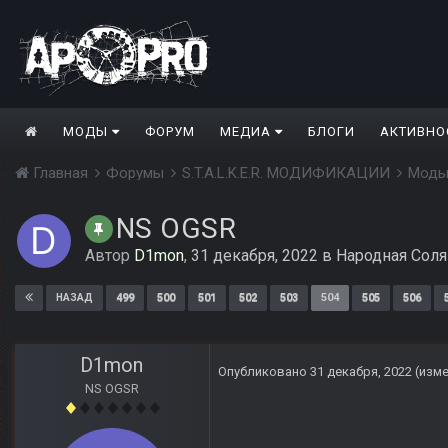
МОДЫ
ФОРУМ
МЕДИА
БЛОГИ
АКТИВНО
Главная
Форумы
S.T.A.L.K.E.R. МОДИФИКАЦИИ
Моды
NS OGSR
Автор
D1mon
,
31 декабря, 2022
в
Народная Соля
499
500
501
502
503
504
505
506
НАЗАД
D1mon
Опубликовано
31 декабря, 2022
(изм
NS OGSR