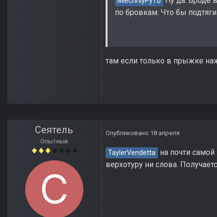
Ну да. Вроде 
MlechniyPyTb
по бровкам. Что бы подтяги
там если только в прыжке на
Сеятель
Опубликовано
18 апреля
Опытный
на почти самой 
TaylerVendetta
верхотуру ни слова. Получает