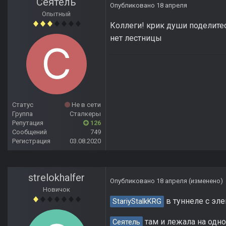
Сеятель
Опубликовано
18 апреля
Опытный
Коллеги! крик души поделитес
нет лестницы
Статус
Не в сети
Группа
Сталкеры
Репутация
126
Сообщений
749
Регистрация
03.08.2020
strelokhalfer
Опубликовано
18 апреля
(изменено)
Новичок
в туннеле с эле
StariyStalkKRG
там и лежала на одно
Сеятель