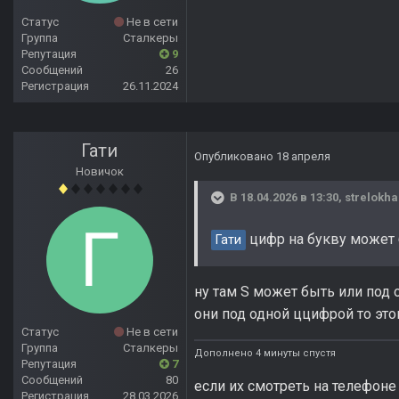
Статус
Не в сети
Группа
Сталкеры
Репутация
9
Сообщений
26
Регистрация
26.11.2024
Гати
Опубликовано
18 апреля
Новичок
В 18.04.2026 в 13:30,
strelokha
цифр на букву может б
Гати
ну там S может быть или под
они под одной ццифрой то это
Статус
Не в сети
Группа
Сталкеры
Дополнено 4 минуты спустя
Репутация
7
Сообщений
80
если их смотреть на телефоне
Регистрация
28.03.2026