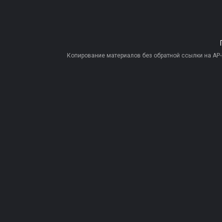
Копирование материалов без обратной ссылки на AP-PR