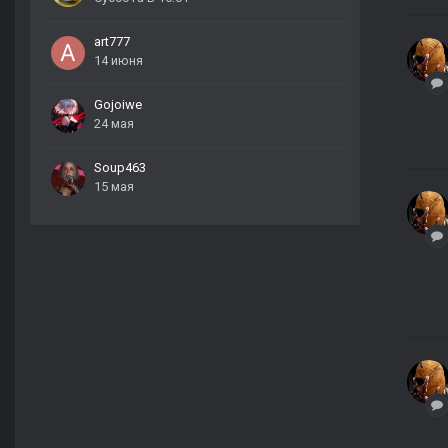
art777
14 июня
Gojoiwe
24 мая
Soup463
15 мая