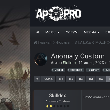
МОДЫ
ФОРУМ
МЕДИА
Б
Главная
Форумы
S.T.A.L.K.E.R. МО
Anomaly Custom
Автор
Skilldex
,
11 июля, 2023
в
модпак
expedition
anomaly
cus
158
159
160
161
162
НАЗАД
Skilldex
Опубликовано
11
Anomaly Custom