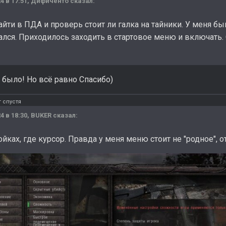
4 в 17:51,
Дифиченто
сказал:
йти в ПДА и проверь стоит ли галка на тайники. У меня бы
ался. Приходилось заходить в стартовое меню и включать. 
было! Но всё равно Спасибо)
 спустя
4 в 18:30,
BUKER
сказал:
ойках, где курсор. Правда у меня меню стоит не "родное", 