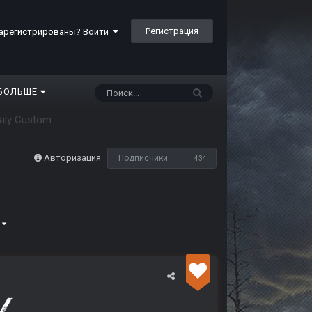
Регистрация
арегистрированы? Войти
БОЛЬШЕ
aly Custom
Авторизация
Подписчики
434
5