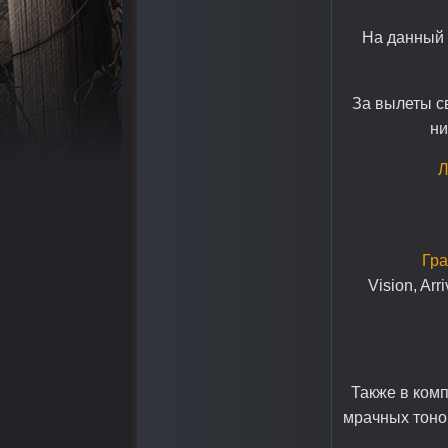
На данный 
За вылеты с
ни
Л
Гра
Vision, Arr
Также в комп
мрачных тоно