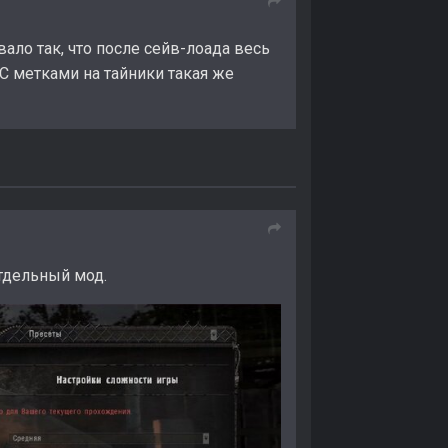
вало так, что после сейв-лоада весь
С метками на тайники такая же
отдельный мод.