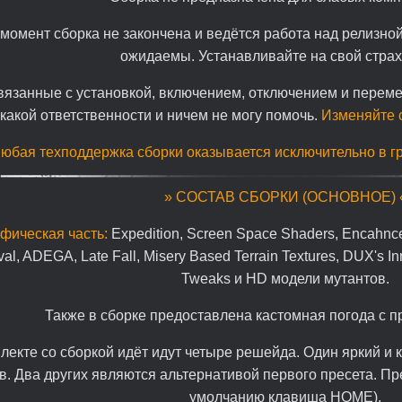
момент сборка не закончена и ведётся работа над релизно
ожидаемы. Устанавливайте на свой страх 
вязанные с установкой, включением, отключением и перем
какой ответственности и ничем не могу помочь.
Изменяйте с
юбая техподдержка сборки оказывается исключительно в г
» СОСТАВ СБОРКИ (ОСНОВНОЕ) 
фическая часть:
Expedition, Screen Space Shaders, Encahnc
ival, ADEGA, Late Fall, Misery Based Terrain Textures, DUX's I
Tweaks и HD модели мутантов.
Также в сборке предоставлена кастомная погода с п
лекте со сборкой идёт идут четыре решейда. Один яркий и 
в. Два других являются альтернативой первого пресета. П
умолчанию клавиша HOME).