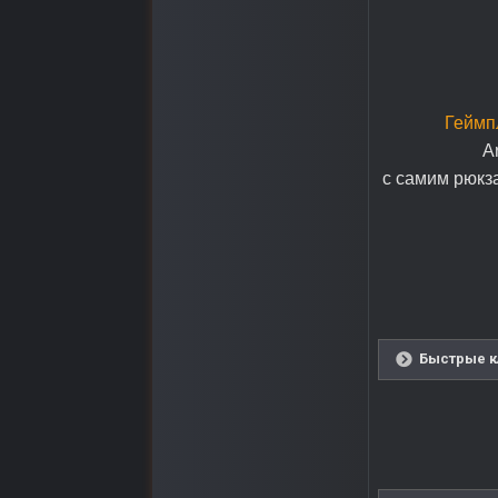
Геймп
A
с самим рюкз
Быстрые к