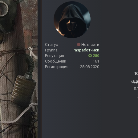
Статус
Не в сети
Группа
Разработчики
Репутация
280
Сообщений
161
Регистрация
28.08.2020
п
ад
п