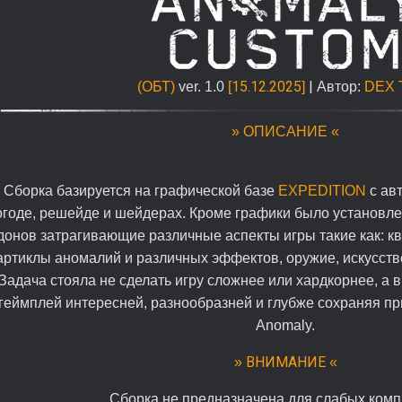
15.12.2025
|
(ОБТ)
ver. 1.0
[
]
Автор:
DEX 
» ОПИСАНИЕ «
Сборка базируется на графической базе
EXPEDITION
с ав
огоде, решейде и шейдерах. Кроме графики было установл
донов затрагивающие различные аспекты игры такие как: к
артиклы аномалий и различных эффектов, оружие, искусстве
Задача стояла не сделать игру сложнее или хардкорнее, а 
геймплей интересней, разнообразней и глубже сохраняя п
Anomaly.
ВНИМАНИЕ
»
«
Сборка не предназначена для слабых комп