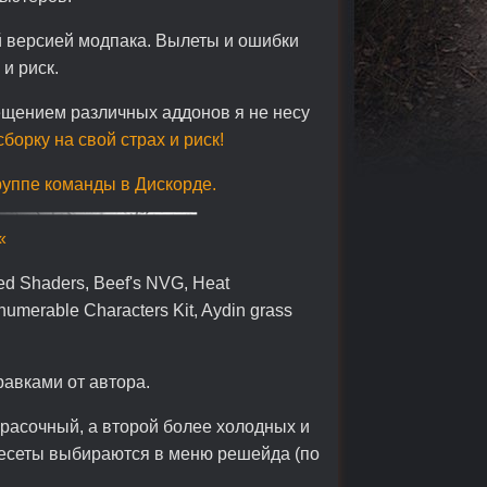
й версией модпака. Вылеты и ошибки
и риск.
ещением различных аддонов я не несу
борку на свой страх и риск!
руппе команды в Дискорде.
«
ed Shaders, Beef's NVG, Heat
nnumerable Characters Kit, Aydin grass
равками от автора.
красочный, а второй более холодных и
ресеты выбираются в меню решейда (по