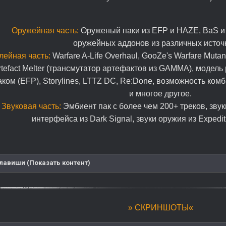
Оружейная часть:
Оруженый паки из EFP и HAZE, BaS и
оружейных аддонов из различных источ
лейная часть:
Warfare A-Life Overhaul, GooZe's Warfare Mutan
rtefact Melter (трансмутатор артефактов из GAMMA), модел
аком (EFP), Storylines, LTTZ DC, Re:Done, возможность ко
и многое другое.
Звуковая часть:
Эмбиент пак с более чем 200+ треков, зву
интерфейса из Dark Signal, звуки оружия из Expediti
лавиши (Показать контент)
» СКРИНШОТЫ«