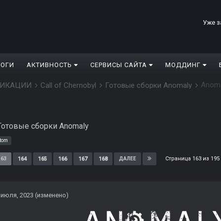
Уже з
ЛОГИ
АКТИВНОСТЬ
СЕРВИСЫ САЙТА
МОДДИНГ
Anom
ДИФИКАЦИИ
Call of Chernobyl
Готовые сборки Anomaly
Готовые сборки Anomaly
tom
Страница 163 из 19
163
164
165
166
167
168
ДАЛЕЕ
 июля, 2023
(изменено)