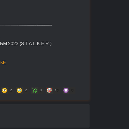
«
023 (S.T.A.L.K.E.R.)
КЕ
2
2
8
13
8