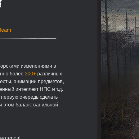
Team
торскими изменениями в
енно более
300+
различных
весты, анимации предметов,
нный интеллект НПС и т.д.
в первую очередь сделать
ри этом баланс ванильной
ьютеров!