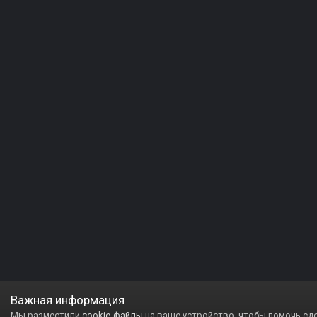
Важная информация
Мы разместили
cookie-файлы
на ваше устройство, чтобы помочь сд