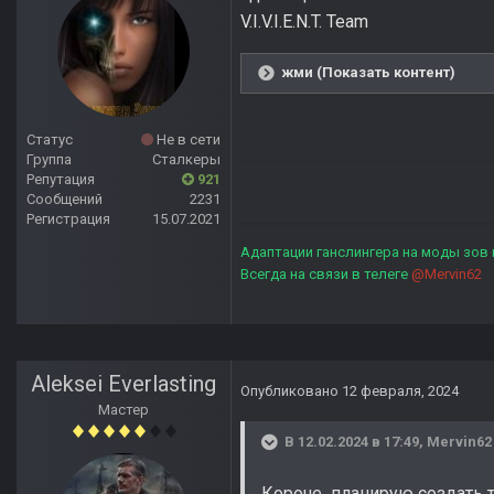
V.I.V.I.E.N.T. Team
жми (Показать контент)
Статус
Не в сети
Группа
Сталкеры
Репутация
921
Сообщений
2231
Регистрация
15.07.2021
Адаптации ганслингера на моды зов
Всегда на связи в телеге
@Mervin62
Aleksei Everlasting
Опубликовано
12 февраля, 2024
Мастер
В 12.02.2024 в 17:49,
Mervin62
Короче планирую создать т