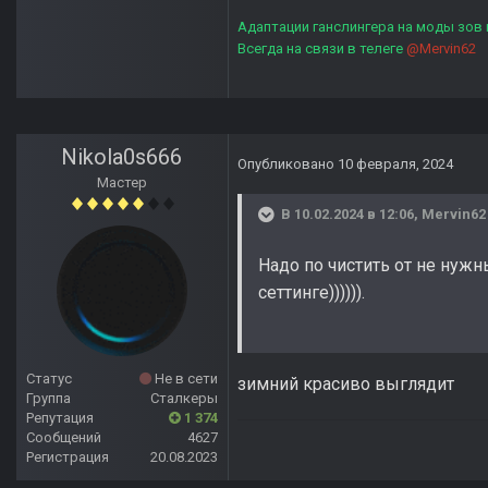
Адаптации ганслингера на моды зов
Всегда на связи в телеге
@Mervin62
Nikola0s666
Опубликовано
10 февраля, 2024
Мастер
В 10.02.2024 в 12:06,
Mervin62
Надо по чистить от не нуж
сеттинге)))))).
Статус
Не в сети
зимний красиво выглядит
Группа
Сталкеры
Репутация
1 374
Сообщений
4627
Регистрация
20.08.2023