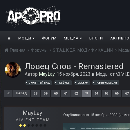
МОДЫ
ФОРУМ
МЕДИА
БЛОГИ
АКТИВНО
Главная
Форумы
S.T.A.L.K.E.R. МОДИФИКАЦИИ
Моды
Ловец Снов - Remastered
Автор
MayLay
,
15 ноября, 2023
в
Моды от V.I.V.I.E
сюжетный мод
графика
оружие
новые локации
58
59
60
61
62
63
64
65
66
67
НАЗАД
MayLay
Опубликовано
15 ноября, 2023
(изме
V I V I E N T - T E A M