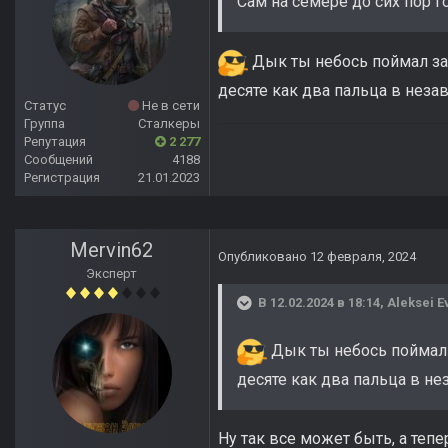
Сам на семере до сих пор го
Дык ты небось поймал за б
десяте как два пальца в неза
Статус
Не в сети
Группа
Сталкеры
Репутация
2 277
Сообщений
4188
Регистрация
21.01.2023
Mervin62
Опубликовано
12 февраля, 2024
Эксперт
В 12.02.2024 в 18:14,
Aleksei E
Дык ты небось поймал за
десяте как два пальца в не
Ну так все может быть, а тепе