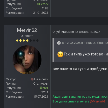
Репутация
2 277
Сообщений
4188
Регистрация
21.01.2023
Mervin62
Опубликовано
12 февраля, 2024
Эксперт
В 12.02.2024 в 18:56,
Aleksei E
Так и типа ужо готово -
все залито на гугл и пройдено
Статус
Не в сети
Группа
Сталкеры
Репутация
921
Сообщений
2231
Регистрация
15.07.2021
Адаптации ганслингера на моды зов
Всегда на связи в телеге
@Mervin62