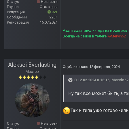
Статус
Не в сети
Группа
Сталкеры
Репутация
921
Сообщений
2231
Регистрация
15.07.2021
Адаптации ганслингера на моды зов
Всегда на связи в телеге
@Mervin62
Aleksei Everlasting
Опубликовано
12 февраля, 2024
Мастер
В 12.02.2024 в 18:16,
Mervin62
Ну так все может быть, а те
Так и типа ужо готово -ил
Статус
Не в сети
Группа
Сталкеры