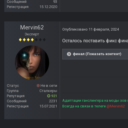
Сообщений
93
Регистрация
15.12.2020
Mervin62
Опубликовано
11 февраля, 2024
Эксперт
Осталось поставить фикс фина
финал (Показать контент)
Статус
Не в сети
Группа
Сталкеры
Репутация
921
Адаптации ганслингера на моды зов
Сообщений
2231
Регистрация
15.07.2021
Всегда на связи в телеге
@Mervin62