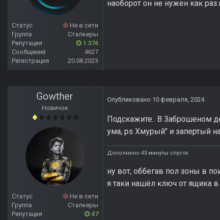
наоборот он не нужен как раз
Статус
Не в сети
Группа
Сталкеры
Репутация
1 374
Сообщений
4627
Регистрация
20.08.2023
Gowther
Опубликовано
10 февраля, 2024
Новичок
Подскажите.. В Заброшеном де
ума, ps Хмурый" и запертый н
Дополнено 43 минуты спустя
ну вот, оббегав пол зоны в п
я таки нашёл ключ от ящика в
Статус
Не в сети
Группа
Сталкеры
Репутация
47