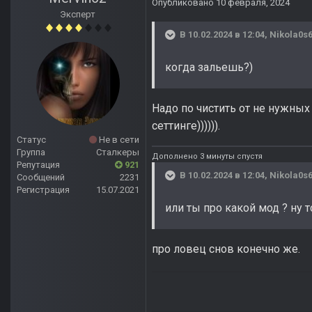
Опубликовано
10 февраля, 2024
Эксперт
В 10.02.2024 в 12:04,
Nikola0s
когда зальешь?)
Надо по чистить от не нужных
сеттинге)))))).
Статус
Не в сети
Группа
Сталкеры
Дополнено 3 минуты спустя
Репутация
921
В 10.02.2024 в 12:04,
Nikola0s
Сообщений
2231
Регистрация
15.07.2021
или ты про какой мод ? ну т
про ловец снов конечно же.