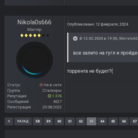
Nikola0s666
Опубликовано
12 февраля, 2024
Мастер
В 12.02.2024 в 19:00,
Mervin62
все залито на гугл и пройд
торрента не будет?(
Статус
Не в сети
Группа
Сталкеры
Репутация
1 374
Сообщений
4627
Регистрация
20.08.2023
58
59
60
61
62
63
64
65
66
67
НАЗАД