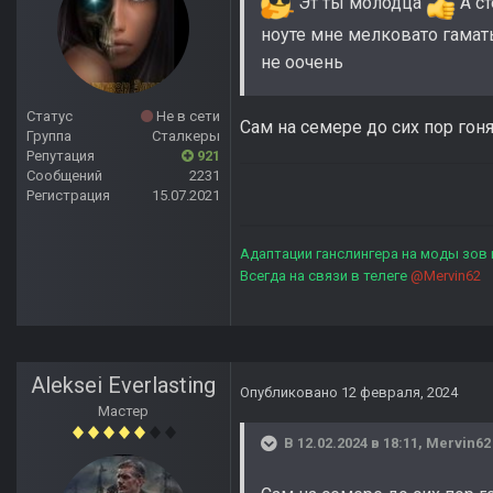
Эт ты молодца
А ст
ноуте мне мелковато гамат
не оочень
Статус
Не в сети
Сам на семере до сих пор гоня
Группа
Сталкеры
Репутация
921
Сообщений
2231
Регистрация
15.07.2021
Адаптации ганслингера на моды зов
Всегда на связи в телеге
@Mervin62
Aleksei Everlasting
Опубликовано
12 февраля, 2024
Мастер
В 12.02.2024 в 18:11,
Mervin62