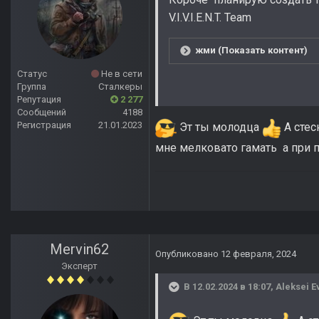
V.I.V.I.E.N.T. Team
жми (Показать контент)
Статус
Не в сети
Группа
Сталкеры
Репутация
2 277
Сообщений
4188
Регистрация
21.01.2023
Эт ты молодца
А стес
мне мелковато гамать а при 
Mervin62
Опубликовано
12 февраля, 2024
Эксперт
В 12.02.2024 в 18:07,
Aleksei E