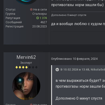
противогазы норм зашли бы)
Статус
Не в сети
Группа
Сталкеры
Дополнено 0 минут спустя
Репутация
1 374
Сообщений
4627
да и вообще люблю с худом пр
Регистрация
20.08.2023
Mervin62
Опубликовано
10 февраля, 2024
Эксперт
В 10.02.2024 в 13:48,
Nikola0s
в чем выражаться будет? э
противогазы норм зашли б
Дополнено 0 минут спустя
Статус
Не в сети