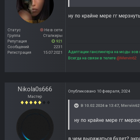
ну по крайне мере гг мерзнуть 
Статус
Не в сети
Группа
Сталкеры
Репутация
921
Сообщений
2231
Адаптации ганслингера на моды зов
Регистрация
15.07.2021
Всегда на связи в телеге
@Mervin62
Nikola0s666
Опубликовано
10 февраля, 2024
Мастер
В 10.02.2024 в 13:47,
Mervin62
ну по крайне мере гг мерзну
в чем выражаться будет? экра