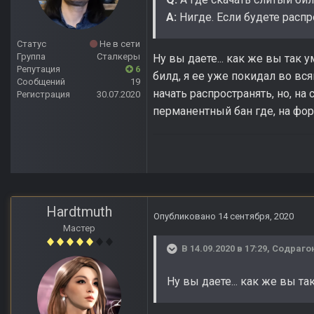
A:
Нигде. Если будете расп
Статус
Не в сети
Группа
Сталкеры
Ну вы даете... как же вы так 
Репутация
6
билд, я ее уже покидал во вс
Сообщений
19
начать распространять, но, на
Регистрация
30.07.2020
перманентный бан где, на фор
Hardtmuth
Опубликовано
14 сентября, 2020
Мастер
В 14.09.2020 в 17:29,
Содраго
Ну вы даете... как же вы т