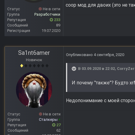
coop мод для двоих (это не так
Статус
Не в сети
Группа
Разработчики
Репутация
233
Сообщений
89
Регистрация
19.07.2020
Sa1nt6amer
Опубликовано
4 сентября, 2020
Новичок
В 03.09.2020 в 22:02,
CorryZer
И почему "также"? Будто xr
Недопонимание с моей сторон
Статус
Не в сети
Группа
Сталкеры
+
Репутация
27
Сообщений
62