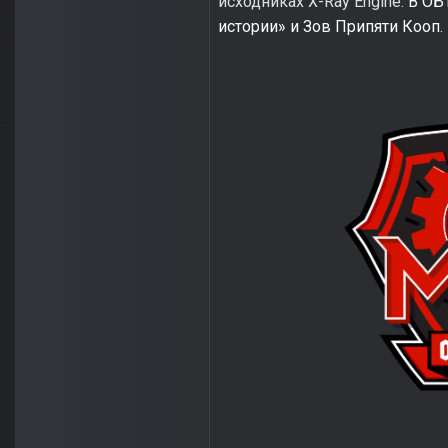
исходниках X-Ray Engine.
В ОБ
истории» и Зов Припяти Кооп
.