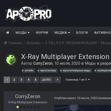
МОДЫ
ФОРУМ
МЕДИА
БЛОГИ
АКТИВНО
Главная
Форумы
S.T.A.L.K.E.R. МОДИФИКАЦИИ
Моды
X-Ray Multiplayer Extension
Автор
CorryZeron
,
10 июля, 2020
в
Моды в разра
онлайн
мультиплеер
мультиплеерные моды
кооперати
Страница 1 из 5
1
2
3
4
5
ДАЛЕЕ
CorryZeron
Опубликовано
10 июля, 2020
(измене
X-Ray Multiplayer Extension