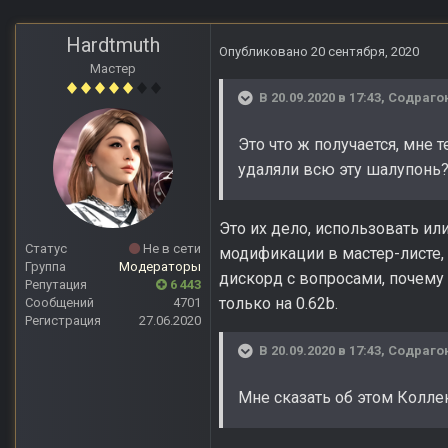
Hardtmuth
Опубликовано
20 сентября, 2020
Мастер
В 20.09.2020 в 17:43,
Содраго
Это что ж получается, мне т
удаляли всю эту шалупонь?.
Это их дело, использовать ил
Статус
Не в сети
модификации в мастер-листе, 
Группа
Модераторы
дискорд с вопросами, почему 
Репутация
6 443
только на 0.62b.
Сообщений
4701
Регистрация
27.06.2020
В 20.09.2020 в 17:43,
Содраго
Мне сказать об этом Колле