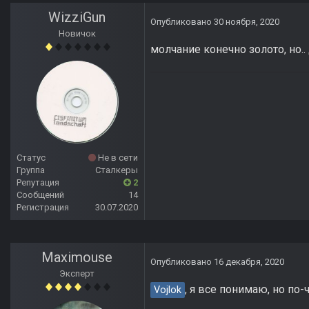
WizziGun
Опубликовано
30 ноября, 2020
Новичок
молчание конечно золото, но..
Статус
Не в сети
Группа
Сталкеры
Репутация
2
Сообщений
14
Регистрация
30.07.2020
Maximouse
Опубликовано
16 декабря, 2020
Эксперт
, я все понимаю, но по-
Vojlok