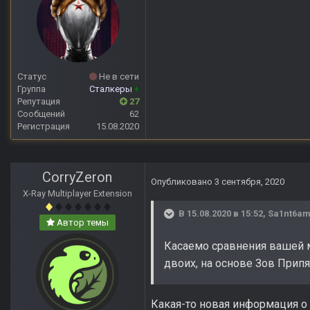
Статус
Не в сети
Группа
Сталкеры
+
Репутация
27
Сообщений
62
Регистрация
15.08.2020
CorryZeron
Опубликовано
3 сентября, 2020
X-Ray Multiplayer Extension
В 15.08.2020 в 15:52,
Sa1nt6am
Автор темы
Касаемо сравнения вашей м
двоих, на основе Зов Припя
Какая-то новая информация о 