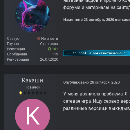
названия модов и прочего кон
форуме и материалы на сайте;
Изменено
23 октября, 2020
пользов
Статус
Не в сети
Группа
Сталкеры
Репутация
101
Сообщений
119
Регистрация
26.07.2020
Какаши
Опубликовано
28 октября, 2020
Новичок
У меня возникла проблема. Я 
сетевая игра. Ищу сервер вер
различные версии,и выкидыва