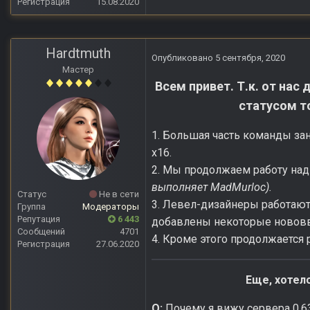
Регистрация
15.08.2020
Hardtmuth
Опубликовано
5 сентября, 2020
Мастер
Всем привет. Т.к. от на
статусом т
1. Большая часть команды за
x16.
2. Мы продолжаем работу над
выполняет MadMurloc).
Статус
Не в сети
3. Левел-дизайнеры работают
Группа
Модераторы
Репутация
6 443
добавлены некоторые новов
Сообщений
4701
4. Кроме этого продолжается
Регистрация
27.06.2020
Еще, хотел
Q:
Почему я вижу сервера 0.63 