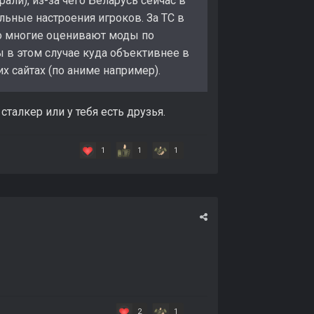
али), из-за чего Беларусь сейчас в
альные настроения игроков. За ТС в
бо многие оценивают моды по
ы в этом случае куда объективнее в
их сайтах (по аниме например).
талкер или у тебя есть друзья.
1
1
1
2
1