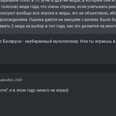
идывали голос в ТС (а не в другие моды, в которые они игр
 голосов) мода года, что очень странно, если учитывать ре
голосуют вообще все игроки в моды, это не объективно, и
прохождениям. Оценка дается на эмоциях с релиза. Было б
авать 2 мода на выбор в топ года, как это делается на мног
 Беларуси - неубираемый мультиплеер. Или ты играешь в с
 декабря, 2023
ти", я в этом году ничего не играл)