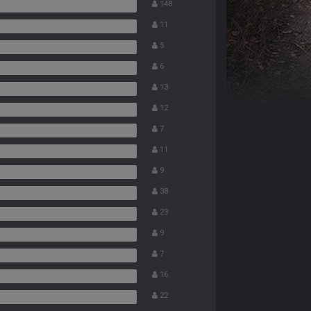
148
11
5
6
13
12
7
11
9
38
23
9
7
16
22