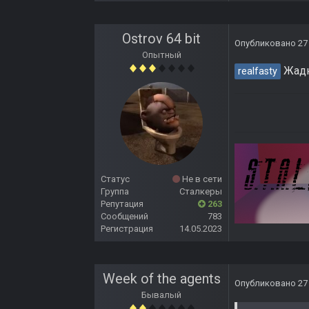
Ostrov 64 bit
Опубликовано
27
Опытный
Жадн
realfasty
Статус
Не в сети
Группа
Сталкеры
Репутация
263
Сообщений
783
Регистрация
14.05.2023
Week of the agents
Опубликовано
27
Бывалый