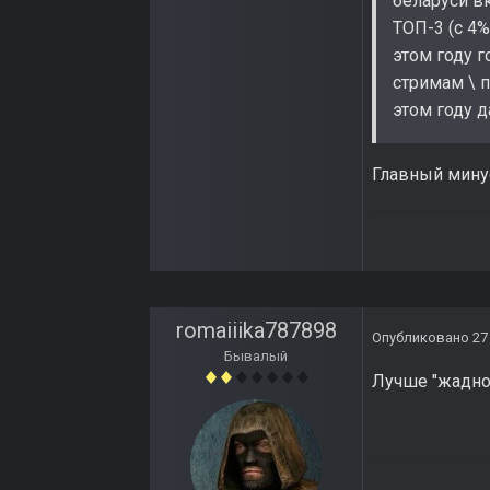
беларуси вк
ТОП-3 (с 4%
этом году 
стримам \ 
этом году д
Главный минус
romaiiika787898
Опубликовано
27
Бывалый
Лучше "жаднос