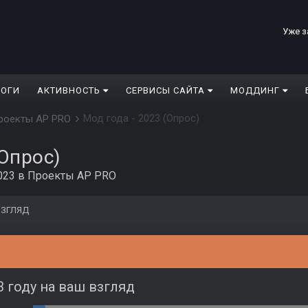
Уже з
ЛОГИ
АКТИВНОСТЬ
СЕРВИСЫ САЙТА
МОДДИНГ
Мод года - 2023 (Опрос)
роекты AP PRO
(Опрос)
023
в
Проекты AP PRO
 ВЗГЛЯД
3 году на ваш взгляд