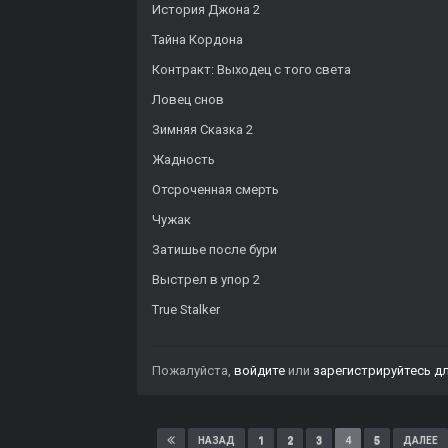
История Джона 2
Тайна Кордона
Контракт: Выходец с того света
Ловец снов
Зимняя Сказка 2
Жадность
Отсроченная смерть
Чужак
Затишье после бури
Выстрел в упор 2
True Stalker
Пожалуйста,
войдите
или
зарегистрируйтесь
дл
1
2
3
4
5
НАЗАД
ДАЛЕЕ