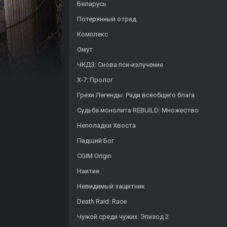
Беларусь
Потерянный отряд
Комплекс
Омут
ЧКДЗ: Снова пси-излучение
Х-7: Пролог
Грехи Легенды. Ради всеобщего блага
Судьба монолита REBUILD: Множество
Неполадки Хвоста
Падший Бог
CGIM Origin
Наитие
Невидимый защитник
Death Raid: Race
Чужой среди чужих: Эпизод 2