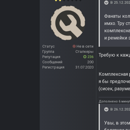
В 25.12.202
Фанаты кол
имхо. Тру с
комплексная
и ремейки 
Статус
Не в сети
Группа
Сталкеры
Требую к кажд
Репутация
236
Сообщений
200
Регистрация
31.07.2020
Комплексная р
я бы предпоче
(сисек, разуме
Дополнено 6 мину
В 26.12.202
Увы, в это