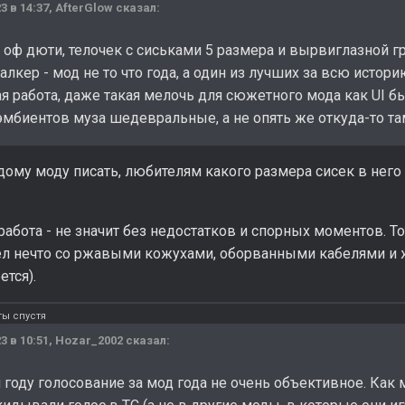
3 в 14:37,
AfterGlow
сказал:
 оф дюти, телочек с сиськами 5 размера и вырвиглазной гр
талкер - мод не то что года, а один из лучших за всю истор
 работа, даже такая мелочь для сюжетного мода как UI был
эмбиентов муза шедевральные, а не опять же откуда-то та
ому моду писать, любителям какого размера сисек в него 
абота - не значит без недостатков и спорных моментов. Тот
л нечто со ржавыми кожухами, оборванными кабелями и же
ется).
ты спустя
3 в 10:51,
Hozar_2002
сказал:
м году голосование за мод года не очень объективное. Как