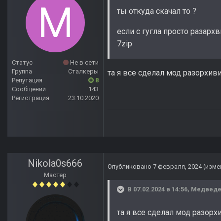
ты откуда скачал то ?
если с гугла просто разарх
7zip
Статус
Не в сети
Группа
Сталкеры
та я все сделал мод разорхи
Репутация
8
Сообщений
143
Регистрация
23.10.2020
Nikola0s666
Опубликовано
7 февраля, 2024
(изме
Мастер
В 07.02.2024 в 14:56,
Медвед
та я все сделал мод разор