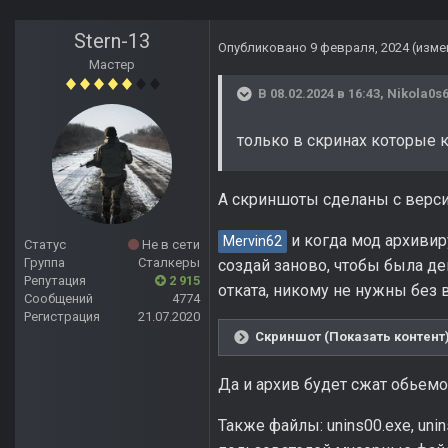
Stern-13
Опубликовано
9 февраля, 2024
(изме
Мастер
В 08.02.2024 в 16:43,
Nikola0s
только в скринах которые к
А скриншоты сделаны с версии
и когда мод архивиру
Mervin62
Статус
Не в сети
Группа
Сталкеры
создай заново, чтобы была де
Репутация
2 915
отката, никому не нужны без 
Сообщений
4774
Регистрация
21.07.2020
Скриншот (Показать контент
Да и архив будет сжат обьем
Также файлы: unins00.exe, uni