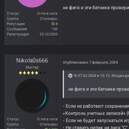
не фига и эти батники провер
Статус
Не в сети
Группа
Сталкеры
Репутация
8
Сообщений
143
Регистрация
23.10.2020
Nikola0s666
Опубликовано
7 февраля, 2024
Мастер
В 07.02.2024 в 15:15,
Медвед
не фига и эти батники про
- Если не работают сохранени
«Контроль учетных записей» (
Статус
Не в сети
- Если не будет запускаться иг
Группа
Сталкеры
- Не ставить репак на диск "С"