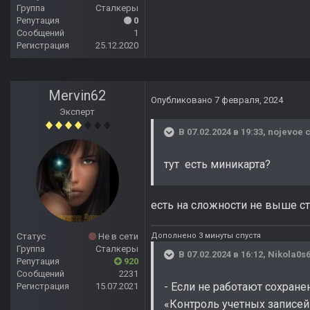
Группа
Сталкеры
Репутация
0
Сообщений
1
Регистрация
25.12.2020
Mervin62
Опубликовано
7 февраля, 2024
Эксперт
В 07.02.2024 в 19:33,
nojevoe
с
тут есть миникарта?
есть на сложности не выше ст
Дополнено 3 минуты спустя
Статус
Не в сети
Группа
Сталкеры
В 07.02.2024 в 16:12,
Nikola0s
Репутация
920
Сообщений
2231
- Если не работают сохране
Регистрация
15.07.2021
«Контроль учетных записей»