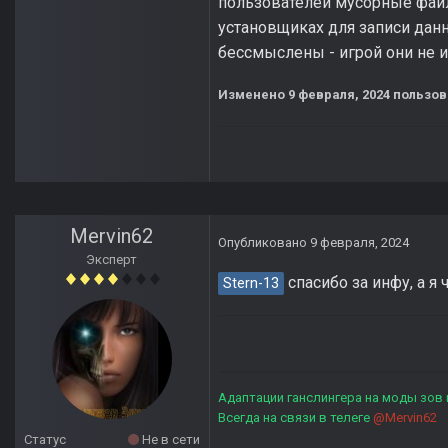
пользователей мусорные файлы.
установщиках для записи данн
бессмыслены - игрой они не 
Изменено
9 февраля, 2024
пользов
Mervin62
Опубликовано
9 февраля, 2024
Эксперт
спасибо за инфу, а я 
Stern-13
Адаптации ганслингера на моды зов
Всегда на связи в телеге
@Mervin62
Статус
Не в сети