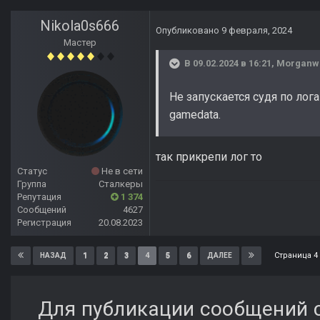
Nikola0s666
Опубликовано
9 февраля, 2024
Мастер
В 09.02.2024 в 16:21,
Morganw
Не запускается судя по лог
gamedata.
так прикрепи лог то
Статус
Не в сети
Группа
Сталкеры
Репутация
1 374
Сообщений
4627
Регистрация
20.08.2023
Страница 4
1
2
3
4
5
6
НАЗАД
ДАЛЕЕ
Для публикации сообщений с