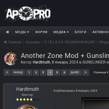
МОДЫ
ФОРУМ
МЕДИА
БЛОГИ
АКТИВНО
Главная
Форумы
S.T.A.L.K.E.R. МОДИФИКАЦИИ
Моды
Another Zone Mod + Gunsli
Автор
Hardtmuth
,
8 января, 2024
в
GUNSLINGER и
Страница 4
1
2
3
4
5
6
НАЗАД
ДАЛЕЕ
Hardtmuth
Опубликовано
8 января, 2024
Мастер