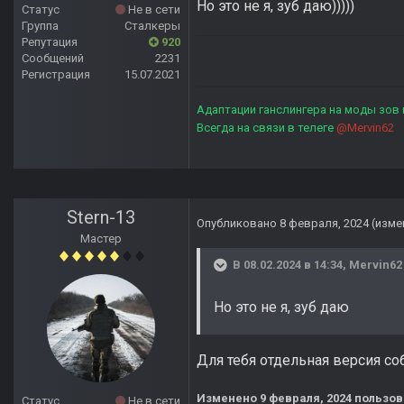
Но это не я, зуб даю)))))
Статус
Не в сети
Группа
Сталкеры
Репутация
920
Сообщений
2231
Регистрация
15.07.2021
Адаптации ганслингера на моды зов
Всегда на связи в телеге
@Mervin62
Stern-13
Опубликовано
8 февраля, 2024
(изме
Мастер
В 08.02.2024 в 14:34,
Mervin62
Но это не я, зуб даю
Для тебя отдельная версия со
Изменено
9 февраля, 2024
пользов
Статус
Не в сети