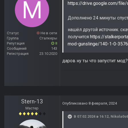
https://drive.google.com/f
Дополнено 24 минуты спус
нашёл другой источник. ск
Статус
Не в сети
получится
https://stalkerport
Группа
Сталкеры
Репутация
8
mod-gunslinge/140-1-0-3576
Сообщений
143
Регистрация
23.10.2020
даров ну ты что запустит мод?
Stern-13
Опубликовано
8 февраля, 2024
Мастер
В 07.02.2024 в 16:12,
Nikola0s