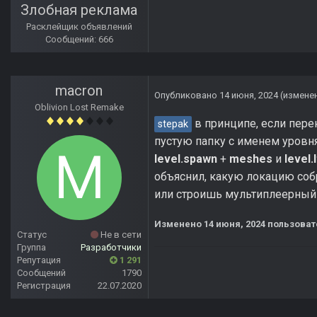
Злобная реклама
Расклейщик объявлений
Сообщений: 666
macron
Опубликовано
14 июня, 2024
(измене
Oblivion Lost Remake
в принципе, если пере
stepak
пустую папку с именем уровня
level.spawn
+
meshes
и
level.
объяснил, какую локацию собр
или строишь мультиплеерный
Изменено
14 июня, 2024
пользоват
Статус
Не в сети
Группа
Разработчики
Репутация
1 291
Сообщений
1790
Регистрация
22.07.2020