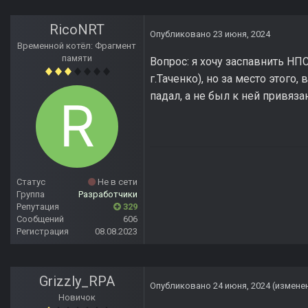
RicoNRT
Опубликовано
23 июня, 2024
Временной котёл: Фрагмент
памяти
Вопрос: я хочу заспавнить НП
г.Таченко), но за место этого,
падал, а не был к ней привяза
Статус
Не в сети
Группа
Разработчики
Репутация
329
Сообщений
606
Регистрация
08.08.2023
Grizzly_RPA
Опубликовано
24 июня, 2024
(измене
Новичок