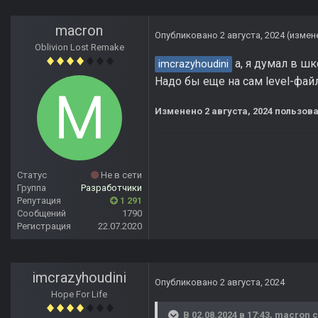
macron
Опубликовано
2 августа, 2024
(измен
Oblivion Lost Remake
а, я думал в шк
imcrazyhoudini
Надо бы еще на сам level-фай
Изменено
2 августа, 2024
пользова
Статус
Не в сети
Группа
Разработчики
Репутация
1 291
Сообщений
1790
Регистрация
22.07.2020
imcrazyhoudini
Опубликовано
2 августа, 2024
Hope For Life
В 02.08.2024 в 17:43,
macron
с