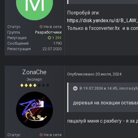
Попробуй эти:
https://disk.yandex.ru/d/B_LA
Статус
Не в сети
Только в fsconverter.ltx и в co
Группа
Разработчики
Репутация
1 291
Сообщений
1790
Регистрация
22.07.2020
ZonaChe
Опубликовано
20 июля, 2024
Эксперт
В 19.07.2024 в 14:45,
imcrazyh
деревья на локации остава
пацалуй миня с разбегу - я за
Статус
Не в сети