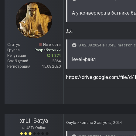
А у конвертера в батнике б
Да.
Статус
Не в сети
В 02.08.2024 в 17:43,
macron
с
Группа
Разработчики
Репутация
1 374
level-файл
Сообщений
2864
Регистрация
15.08.2020
https://drive.google.com/fil
xrLil Batya
Опубликовано
2 августа, 2024
«JUST» Online