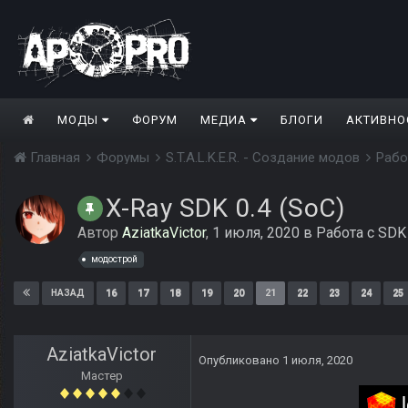
МОДЫ
ФОРУМ
МЕДИА
БЛОГИ
АКТИВНО
Главная
Форумы
S.T.A.L.K.E.R. - Создание модов
Рабо
X-Ray SDK 0.4 (SoC)
Автор
AziatkaVictor
,
1 июля, 2020
в
Работа с SDK
модострой
16
17
18
19
20
21
22
23
24
25
НАЗАД
AziatkaVictor
Опубликовано
1 июля, 2020
Мастер