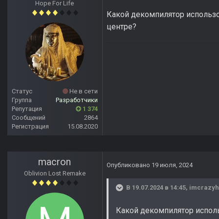
Hope For Life
Какой декомпилятор использо
центре?
Статус
Не в сети
Группа
Разработчики
Репутация
1 374
Сообщений
2864
Регистрация
15.08.2020
macron
Опубликовано
19 июля, 2024
Oblivion Lost Remake
В 19.07.2024 в 14:45,
imcrazyh
Какой декомпилятор испол