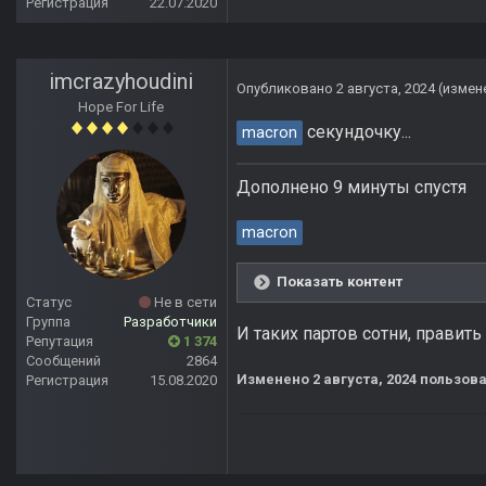
Регистрация
22.07.2020
imcrazyhoudini
Опубликовано
2 августа, 2024
(измен
Hope For Life
секундочку...
macron
Дополнено 9 минуты спустя
macron
Показать контент
Статус
Не в сети
Группа
Разработчики
И таких партов сотни, правит
Репутация
1 374
Сообщений
2864
Изменено
2 августа, 2024
пользова
Регистрация
15.08.2020