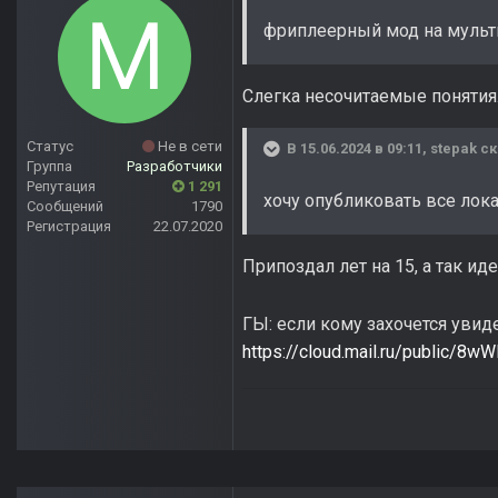
фриплеерный мод на мульт
Слегка несочитаемые понятия
Статус
Не в сети
В 15.06.2024 в 09:11,
stepak
ск
Группа
Разработчики
Репутация
1 291
хочу опубликовать все лок
Сообщений
1790
Регистрация
22.07.2020
Припоздал лет на 15, а так иде
ГЫ: если кому захочется увид
https://cloud.mail.ru/public/8