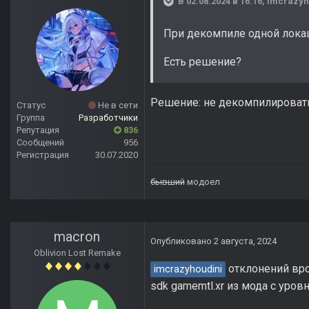
В 02.08.2024 в 16:16,
imcrazyh
При декомпиле одной лока
Есть решение?
Решение: не декомпилироват
Статус
Не в сети
Группа
Разработчики
Репутация
836
Сообщений
956
Регистрация
30.07.2020
бывший
модоел
macron
Опубликовано
2 августа, 2024
Oblivion Lost Remake
отклонений вро
imcrazyhoudini
sdk gamemtl.xr из мода с уров