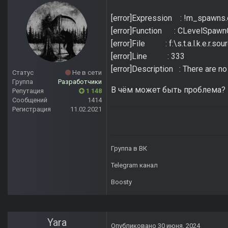
[error]Expression : !m_spawns.
[error]Function : CLevelSpawnC
[error]File : f:\s.t.a.l.k.e.r.s
[error]Line : 333
[error]Description : There are n
Статус
Не в сети
Группа
Разработчики
В чём может быть проблема? 
Репутация
1 148
Сообщений
1414
Регистрация
11.02.2021
Группа в ВК
Telegram канал
Boosty
Yara
Опубликовано
30 июня, 2024