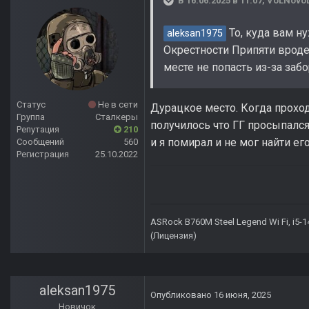
В 16.06.2025 в 11:07,
VoLNovo
То, куда вам н
aleksan1975
Окрестности Припяти вроде 
месте не попасть из-за за
Статус
Не в сети
Дурацкое место. Когда проход
Группа
Сталкеры
получилось что ГГ просыпался
Репутация
210
и я помирал и не мог найти ег
Сообщений
560
Регистрация
25.10.2022
ASRock B760M Steel Legend Wi Fi, i5-
(Лицензия)
aleksan1975
Опубликовано
16 июня, 2025
Новичок