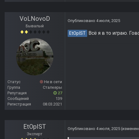
VoLNovoD
Опубликовано
4 июля, 2025
Бывалый
Всё я в то играю. Го
EtOpIST
Статус
Не в сети
Группа
Сталкеры
Репутация
27
Сообщений
139
Регистрация
08.03.2021
EtOpIST
Опубликовано
4 июля, 2025
(изменен
Эксперт