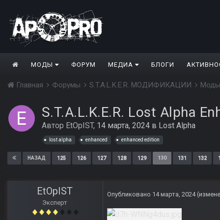
МОДЫ
ФОРУМ
МЕДИА
БЛОГИ
АКТИВНО
Главная
Форумы
S.T.A.L.K.E.R. МОДИФИКАЦИИ
Моды
S.T.A.L.K.E.R. Lost Alpha En
Автор
EtOpIST
,
14 марта, 2024
в
Lost Alpha
lost alpha
enhanced
enhanced edition
125
126
127
128
129
130
131
132
НАЗАД
EtOpIST
Опубликовано
14 марта, 2024
(измен
Эксперт