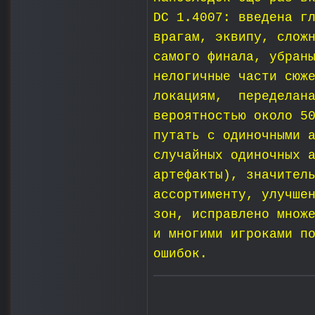
DC 1.4007: введена г
врагам, эквипу, слож
самого финала, убран
нелогичные части сюж
локациям, переделана
вероятностью около 5
путать с одиночными 
случайных одиночных 
артефакты), значител
ассортименту, улучше
зон, исправлено множ
и многими игроками п
ошибок.