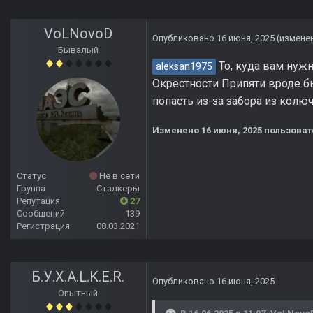
VoLNovoD
Опубликовано
16 июня, 2025
(измене
Бывалый
То, куда вам нужн
aleksan1975
Окрестности Припяти вроде бы
попасть из-за забора из кол
Изменено
16 июня, 2025
пользоват
Статус
Не в сети
Группа
Сталкеры
Репутация
27
Сообщений
139
Регистрация
08.03.2021
Б.У.Х.А.L.K.E.R.
Опубликовано
16 июня, 2025
Опытный