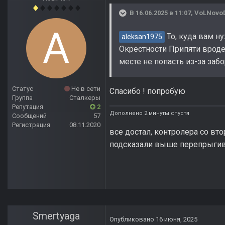
В 16.06.2025 в 11:07,
VoLNovo
То, куда вам н
aleksan1975
Окрестности Припяти вроде 
месте не попасть из-за за
Статус
Не в сети
Спасибо ! попробую
Группа
Сталкеры
Репутация
2
Дополнено 2 минуты спустя
Сообщений
57
Регистрация
08.11.2020
все достал, контролера со вт
подсказали выше перепрыгив
Smertyaga
Опубликовано
16 июня, 2025