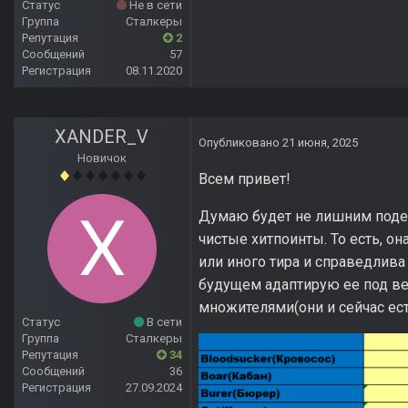
Статус
Не в сети
Группа
Сталкеры
Репутация
2
Сообщений
57
Регистрация
08.11.2020
XANDER_V
Опубликовано
21 июня, 2025
Новичок
Всем привет!
Думаю будет не лишним подел
чистые хитпоинты. То есть, о
или иного тира и справедлива
будущем адаптирую ее под ве
множителями(они и сейчас ест
Статус
В сети
Группа
Сталкеры
Репутация
34
Сообщений
36
Регистрация
27.09.2024