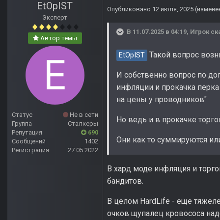
EtOpIST
Опубликовано
12 июля, 2025
(измене
Эксперт
В 11.07.2025 в 04:19,
Игрок
ск
Автор темы
Такой вопрос возни
EtOpIST
И собственно вопрос по доп
инфляции и прокачка перка 
на цены у проводников"
Статус
Не в сети
Но ведь и в прокачке торго
Группа
Сталкеры
Репутация
690
Они как то суммируются или 
Сообщений
1402
Регистрация
27.05.2022
В хард моде инфляция и торго
бандитов.
В целом HardLife - еще тяжел
очков щупалец кровососа надо