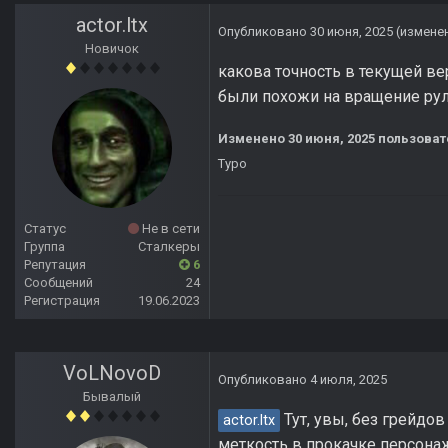
actor.ltx
Опубликовано
30 июня, 2025
(измене
Новичок
какова точность в текущей ве
были похожи на вращение руле
Изменено
30 июня, 2025
пользовате
Typo
Статус
Не в сети
Группа
Сталкеры
Репутация
6
Сообщений
24
Регистрация
19.06.2023
VoLNovoD
Опубликовано
4 июля, 2025
Бывалый
Тут, увы, без грейдо
actor.ltx
меткость в прокачке персонажа