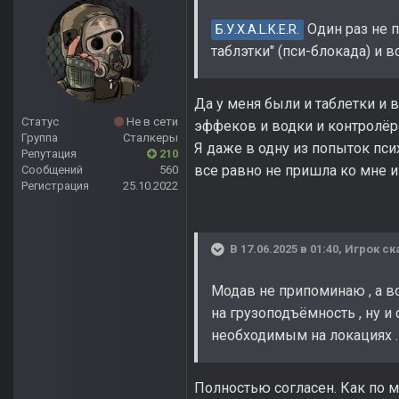
Один раз не п
Б.У.Х.А.L.K.E.R.
таблэтки" (пси-блокада) и 
Да у меня были и таблетки и в
Статус
Не в сети
эффеков и водки и контролёр
Группа
Сталкеры
Я даже в одну из попыток псих
Репутация
210
все равно не пришла ко мне и 
Сообщений
560
Регистрация
25.10.2022
В 17.06.2025 в 01:40,
Игрок
ск
Модав не припоминаю , а во
на грузоподъёмность , ну 
необходимым на локациях 
Полностью согласен. Как по м