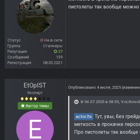
пистолеты так вообще можно 
Статус
Не в сети
Группа
Сталкеры
Репутация
27
Сообщений
139
Регистрация
08.03.2021
EtOpIST
Опубликовано
4 июля, 2025
(изменен
Эксперт
В 04.07.2025 в 08:55,
VoLNovo
Автор темы
Тут, увы, без грей
actor.ltx
меткость в прокачке персон
Про пистолеты так вообще 