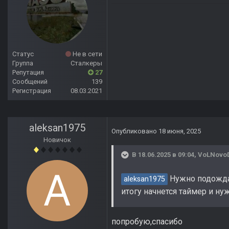
Статус
Не в сети
Группа
Сталкеры
Репутация
27
Сообщений
139
Регистрация
08.03.2021
aleksan1975
Опубликовано
18 июня, 2025
Новичок
В 18.06.2025 в 09:04,
VoLNovo
Нужно подождат
aleksan1975
итогу начнется таймер и ну
попробую,спасибо