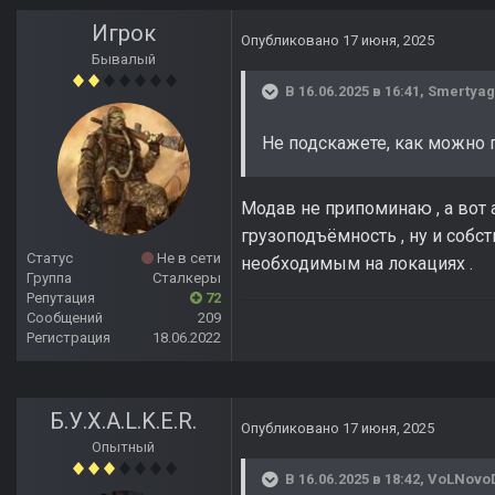
Игрок
Опубликовано
17 июня, 2025
Бывалый
В 16.06.2025 в 16:41,
Smertya
Не подскажете, как можно
Модав не припоминаю , а вот 
грузоподъёмность , ну и соб
Статус
Не в сети
необходимым на локациях .
Группа
Сталкеры
Репутация
72
Сообщений
209
Регистрация
18.06.2022
Б.У.Х.А.L.K.E.R.
Опубликовано
17 июня, 2025
Опытный
В 16.06.2025 в 18:42,
VoLNovo