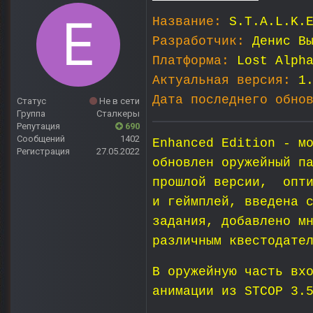
Название:
S.T.A.L.K.
Разработчик:
Денис В
Платформа:
Lost Alph
Актуальная версия:
1
Дата последнего обно
Статус
Не в сети
Группа
Сталкеры
Репутация
690
Сообщений
1402
Enhanced Edition - м
Регистрация
27.05.2022
обновлен оружейный п
прошлой версии, опти
и геймплей, введена 
задания, добавлено м
различным квестодате
В оружейную часть вх
анимации из STCOP 3.