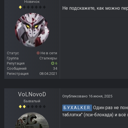
Новичок
Не подскажете, как можно пе
Статус
Не в сети
Группа
Сталкеры
Репутация
6
Сообщений
34
Регистрация
08.04.2021
VoLNovoD
Опубликовано
16 июня, 2025
Бывалый
Один раз не поня
Б.У.Х.А.L.K.E.R.
таблэтки" (пси-блокада) и вс