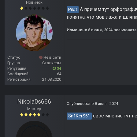
Новичок
А причем тут орфографи
Pilot
понятна, что мод лажа и шляпа
Изменено
8 июня, 2024
пользовате
Статус
Не в сети
Группа
Сталкеры
Репутация
34
Сообщений
64
Регистрация
21.08.2020
Nikola0s666
Опубликовано
8 июня, 2024
Мастер
своё мнение тут не 
Sn1KerS61