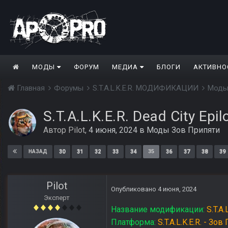
МОДЫ
ФОРУМ
МЕДИА
БЛОГИ
АКТИВНО
Главная
Форумы
S.T.A.L.K.E.R. МОДИФИКАЦИИ
Моды
S.T.A.L.K.E.R. Dead City Epi
Автор
Pilot
,
4 июня, 2024
в
Моды Зов Припяти
30
31
32
33
34
35
36
37
38
39
НАЗАД
Pilot
Опубликовано
4 июня, 2024
Эксперт
Название модификации:
S.T.A.
Платформа:
S.T.A.L.K.E.R. - Зо