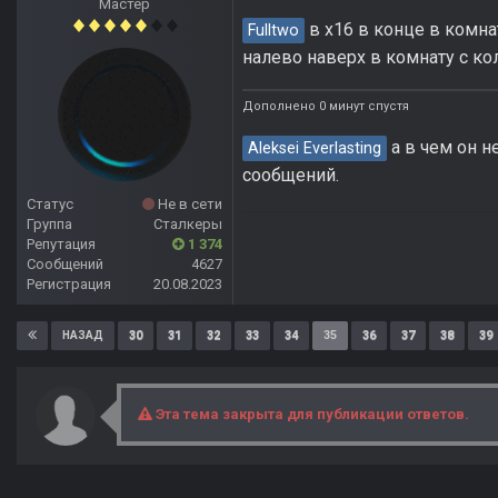
Мастер
в х16 в конце в комна
Fulltwo
налево наверх в комнату с ко
Дополнено 0 минут спустя
а в чем он н
Aleksei Everlasting
сообщений.
Статус
Не в сети
Группа
Сталкеры
Репутация
1 374
Сообщений
4627
Регистрация
20.08.2023
30
31
32
33
34
35
36
37
38
39
НАЗАД
Эта тема закрыта для публикации ответов.