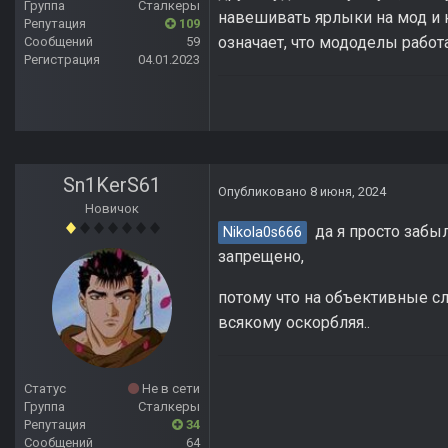
Группа
Сталкеры
навешивать ярлыки на мод и 
Репутация
109
означает, что мододелы работ
Сообщений
59
Регистрация
04.01.2023
Sn1KerS61
Опубликовано
8 июня, 2024
Новичок
да я просто забыл
Nikola0s666
запрещено,
потому что на объективные сл
всякому оскорбляя..
Статус
Не в сети
Группа
Сталкеры
Репутация
34
Сообщений
64