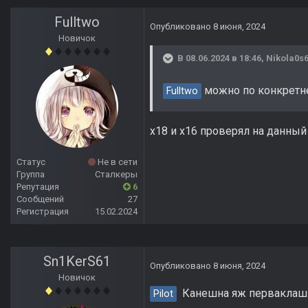
Fulltwo
Опубликовано
8 июня, 2024
Новичок
В 08.06.2024 в 18:46,
Nikola0s
можно по конкретне
Fulltwo
x18 и x16 проверял на данны
Статус
Не в сети
Группа
Сталкеры
Репутация
6
Сообщений
27
Регистрация
15.02.2024
Sn1KerS61
Опубликовано
8 июня, 2024
Новичок
Канешна яж перваклашк
Pilot