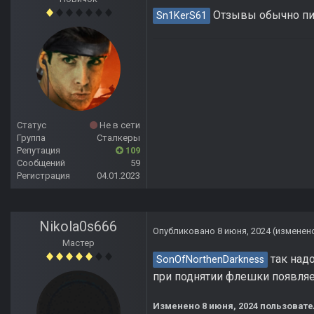
Отзывы обычно пишу
Sn1KerS61
Статус
Не в сети
Группа
Сталкеры
Репутация
109
Сообщений
59
Регистрация
04.01.2023
Nikola0s666
Опубликовано
8 июня, 2024
(изменен
Мастер
так надо
SonOfNorthenDarkness
при поднятии флешки появляется
Изменено
8 июня, 2024
пользовате