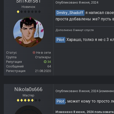
Sn1KerS61
Опубликовано
8 июня, 2024
Новичок
я написал свое
Dmitry_Shadoff
проста добавлены же? пусть 
Дополнено 0 минут спустя
Харашо, толко я не с 3 кл
Pilot
Статус
Не в сети
Группа
Сталкеры
Репутация
34
Сообщений
64
Регистрация
21.08.2020
Nikola0s666
Опубликовано
8 июня, 2024
(изменен
Мастер
, может кому то просто л
Pilot
Изменено
8 июня, 2024
пользовате