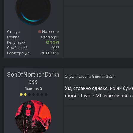
Статус
Не в сети
Группа
Сталкеры
Репутация
1 374
Сообщений
4627
Регистрация
20.08.2023
SonOfNorthenDarkn
Опубликовано
8 июня, 2024
ess
Хм, странно однако, но ни бум
Бывалый
видит. Труп в МГ ещё не обыс