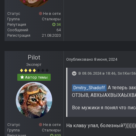
Статус
Не в сети
Группа
Сталкеры
Репутация
34
Сообщений
64
Регистрация
21.08.2020
Pilot
Опубликовано
8 июня, 2024
Эксперт
В 08.06.2024 в 18:46,
Sn1KerS6
Автор темы
А теперь за
Dmitry_Shadoff
ОТЗЫВ, АВХЫАХВЫХАЫХ
Все мужики я понял что пи
Статус
Не в сети
На клаву упал, болезный?)))))))))
Группа
Сталкеры
Репутация
920