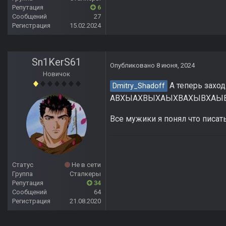
Репутация
6
Сообщений
27
Регистрация
15.02.2024
Sn1KerS61
Опубликовано
8 июня, 2024
Новичок
А теперь захо
Dmitry_Shadoff
АВХЫАХВЫХАЫХВАХЫВХАЫ
Все мужики я понял что писат
Статус
Не в сети
Группа
Сталкеры
Репутация
34
Сообщений
64
Регистрация
21.08.2020