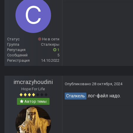
Статус
Не в сети
Группа
Сталкеры
Репутация
1
Сообщений
5
Регистрация
14.10.2022
imcrazyhoudini
Опубликовано
28 октября, 2024
Hope For Life
лог-файл надо.
Сталкель
Автор темы