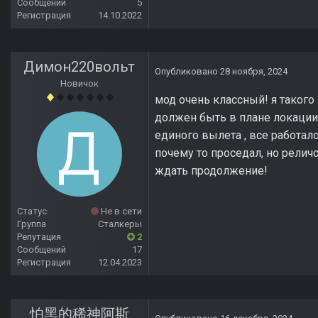
Сообщений
5
Регистрация
14.10.2022
Димон220вольт
Опубликовано
28 ноября, 2024
Новичок
мод очень классный! я такого
должен быть в плане локации в
единого вылета , все работал
почему то проседал, но релич
ждать продолжение!
Статус
Не в сети
Группа
Сталкеры
Репутация
2
Сообщений
17
Регистрация
12.04.2023
怕黑的稀神阿斯