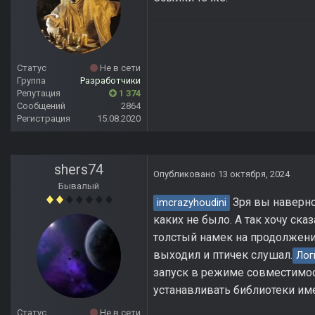
Статус
Не в сети
Группа
Разработчики
Репутация
1 374
Сообщений
2864
Регистрация
15.08.2020
shers74
Опубликовано
13 октября, 2024
Бывалый
Зря вы наверно
imcrazyhoudini
каких не было. А так хочу ска
толстый намек на продолжени
выходил и птичек слушал.
Лог
запуск в режиме совместимост
устанавливать библиотеки име
Статус
Не в сети