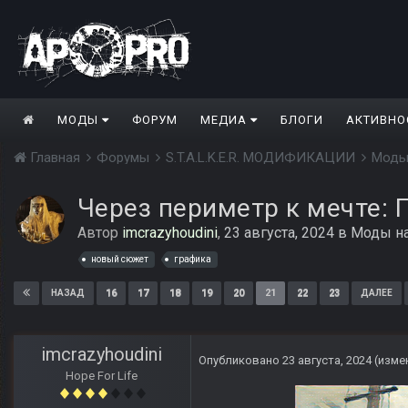
МОДЫ
ФОРУМ
МЕДИА
БЛОГИ
АКТИВНО
Главная
Форумы
S.T.A.L.K.E.R. МОДИФИКАЦИИ
Моды
Через периметр к мечте: 
Автор
imcrazyhoudini
,
23 августа, 2024
в
Моды на
новый сюжет
графика
16
17
18
19
20
21
22
23
НАЗАД
ДАЛЕЕ
imcrazyhoudini
Опубликовано
23 августа, 2024
(изме
Hope For Life