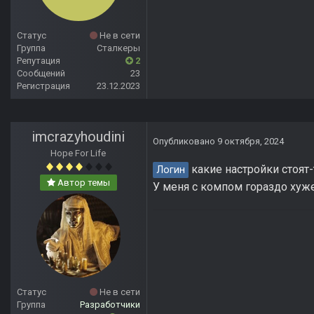
Статус
Не в сети
Группа
Сталкеры
Репутация
2
Сообщений
23
Регистрация
23.12.2023
imcrazyhoudini
Опубликовано
9 октября, 2024
Hope For Life
какие настройки стоят-
Логин
Автор темы
У меня с компом гораздо хуже 
Статус
Не в сети
Группа
Разработчики