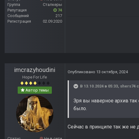
Группа
Сталкеры
Репутация
74
Сообщений
217
Регистрация
02.09.2020
imcrazyhoudini
Опубликовано
13 октября, 2024
Hope For Life
В 13.10.2024 в 05:33,
shers74
с
Автор темы
Зря вы наверное архив так
было.
Сейчас в принципе так же не 
Статус
Не в сети