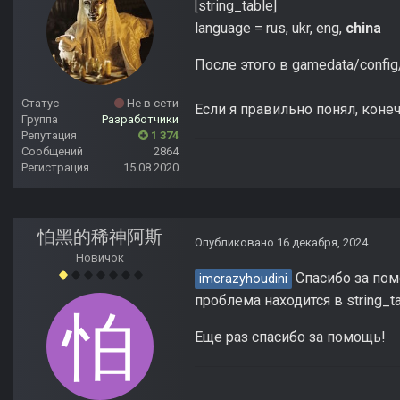
[string_table]
language = rus, ukr, eng,
china
После этого в gamedata/config
Статус
Не в сети
Если я правильно понял, коне
Группа
Разработчики
Репутация
1 374
Сообщений
2864
Регистрация
15.08.2020
怕黑的稀神阿斯
Опубликовано
16 декабря, 2024
Новичок
Спасибо за пом
imcrazyhoudini
проблема находится в string_ta
Еще раз спасибо за помощь!