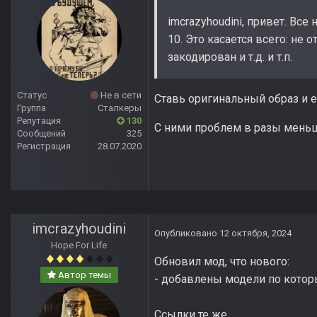
imcrazyhoudini, привет. Вс
10. Это касается всего: не
закодирован и т.д. и т.п.
Статус
Не в сети
Ставь оригинальный образ и е
Группа
Сталкеры
Репутация
130
С ними проблем в разы мень
Сообщений
325
Регистрация
28.07.2020
imcrazyhoudini
Опубликовано
12 октября, 2024
Hope For Life
Обновил мод, что нового:
Автор темы
- добавлены модели по котор
Ссылки те же.