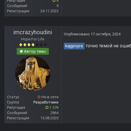
Репутация
6
Сообщений
9
Регистрация
24.11.2023
imcrazyhoudini
Опубликовано
17 октября, 2024
Hope For Life
точно темой не оши
kajgexyre
Автор темы
Статус
Не в сети
Группа
Разработчики
Репутация
1 374
Сообщений
2864
Регистрация
15.08.2020