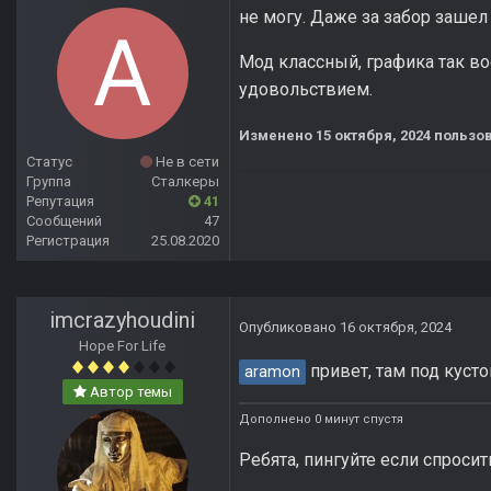
не могу. Даже за забор зашел 
Мод классный, графика так в
удовольствием.
Изменено
15 октября, 2024
пользов
Статус
Не в сети
Группа
Сталкеры
Репутация
41
Сообщений
47
Регистрация
25.08.2020
imcrazyhoudini
Опубликовано
16 октября, 2024
Hope For Life
привет, там под куст
aramon
Автор темы
Дополнено 0 минут спустя
Ребята, пингуйте если спросит