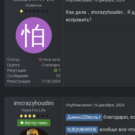
Опубликовано
16 декабря, 2024
Новичок
Как дела，imcrazyhoudini，Я де
исправить?
Статус
Не в сети
Группа
Сталкеры
Репутация
7
Сообщений
29
Регистрация
17.03.2024
imcrazyhoudini
Опубликовано
16 декабря, 2024
Hope For Life
благодарю, ес
Димон220вольт
Автор темы
вообще всё что н
怕黑的稀神阿斯