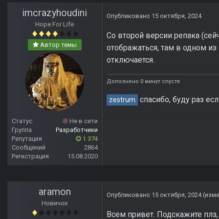
imcrazyhoudini
Опубликовано
15 октября, 2024
Hope For Life
Со второй версии репака (се
Автор темы
отображаться, там в одном из
отключается.
Дополнено 0 минут спустя
спасибо, буду раз ес
zestrum
Статус
Не в сети
Группа
Разработчики
Репутация
1 374
Сообщений
2864
Регистрация
15.08.2020
aramon
Опубликовано
15 октября, 2024
(изм
Новичок
Всем привет. Подскажите плз,