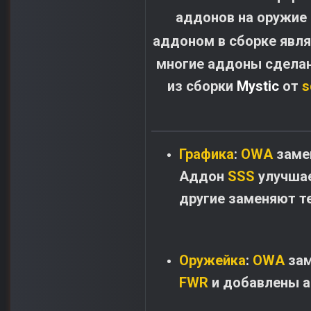
аддонов на оружие 
аддоном в сборке явл
многие аддоны сделан
из сборки
Mystic
от
s
Графика
:
OWA
замен
Аддон
SSS
улучшае
другие заменяют т
Оружейка
:
OWA
зам
FWR
и добавлены а