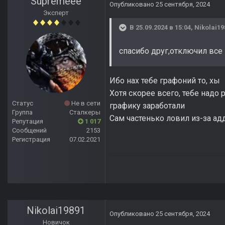
Supremeee
Опубликовано
25 сентября, 2024
Эксперт
В 25.09.2024 в 15:04,
Nikolai19
спасибо друг,отключил все
Ибо нах тебе графоний то, хы
Хотя скорее всего, тебе надо
Статус
Не в сети
графику заработали
Группа
Сталкеры
Сам частенько ловил из-за а
Репутация
1 017
Сообщений
2153
Регистрация
07.02.2021
Nikolai19891
Опубликовано
25 сентября, 2024
Новичок