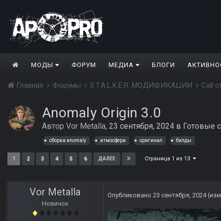
МОДЫ
ФОРУМ
МЕДИА
БЛОГИ
АКТИВНО
Главная
Форумы
S.T.A.L.K.E.R. МОДИФИКАЦИИ
Call 
Anomaly Origin 3.0
Автор
Vor Metalla
,
23 сентября, 2024
в
Готовые с
сборка anomaly
атмосфера
оригинал
билды
Страница 1 из 13
1
2
3
4
5
6
ДАЛЕЕ
Vor Metalla
Опубликовано
23 сентября, 2024
(из
Новичок