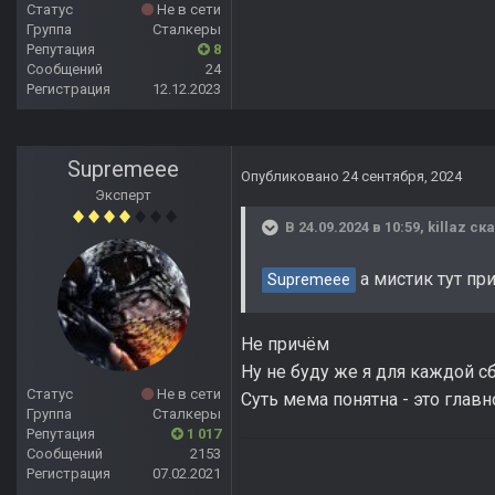
Статус
Не в сети
Группа
Сталкеры
Репутация
8
Сообщений
24
Регистрация
12.12.2023
Supremeee
Опубликовано
24 сентября, 2024
Эксперт
В 24.09.2024 в 10:59,
killaz
ска
а мистик тут пр
Supremeee
Не причём
Ну не буду же я для каждой с
Статус
Не в сети
Суть мема понятна - это главн
Группа
Сталкеры
Репутация
1 017
Сообщений
2153
Регистрация
07.02.2021