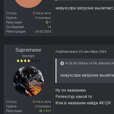
новую,при загрузке вылетает,в
Статус
Не в сети
Группа
Сталкеры
Репутация
1
Сообщений
14
Регистрация
24.02.2024
Supremeee
Опубликовано
25 сентября, 2024
Эксперт
В 25.09.2024 в 14:59,
Nikolai19
новую,при загрузке вылетае
Ну по названию
Ретекстур какой то
Статус
Не в сети
Или в названии найди 4К\2К
Группа
Сталкеры
Репутация
1 017