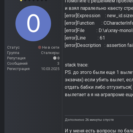
Помогите с решением проблем
и взял паралельно квесту стр
[error]Expression : new_id.size
[error]Function : CCharacterInfo
[error]File : D:\a\xray-monolit
[error]Line : 61
[error]Description : assertion fa
Статус
Не в сети
Группа
Сталкеры
Репутация
0
Сообщений
3
stack trace:
Регистрация
10.03.2025
P.S. до этого были еще 1 выл
экзачах) если убить вылет, ес
отдать бабки либо отгузиться(
вылетает а я на аграпроме ещ
Дополнено 26 минуты спустя
И у меня есть вопросы по бал