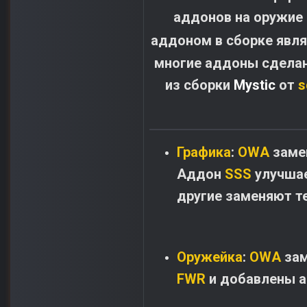
аддонов на оружие 
аддоном в сборке явл
многие аддоны сделан
из сборки
Mystic
от
s
Графика
:
OWA
замен
Аддон
SSS
улучшае
другие заменяют т
Оружейка
:
OWA
зам
FWR
и добавлены а