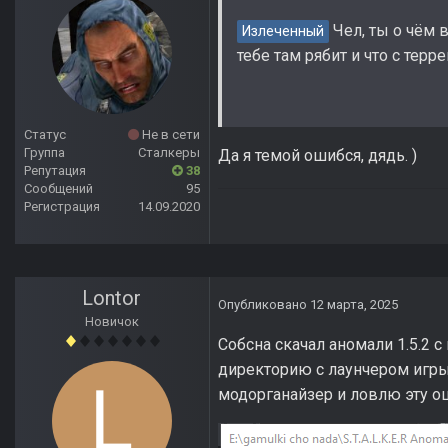
Чел, ты о чём 
Излеченный
тебе там рябит и что с терр
Статус
Не в сети
Группа
Сталкеры
Да я темой ошибся, дядь. )
Репутация
38
Сообщений
95
Регистрация
14.09.2020
Lontor
Опубликовано
12 марта, 2025
Новичок
Собсна скачал аномали 1.5.2 
директорию с лаунчером игры 
модорганайзер и ловлю эту о