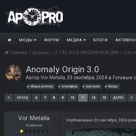
МОДЫ
ФОРУМ
МЕДИА
БЛОГИ
АКТИВНО
Главная
Форумы
S.T.A.L.K.E.R. МОДИФИКАЦИИ
Call 
Anomaly Origin 3.0
Автор
Vor Metalla
,
23 сентября, 2024
в
Готовые с
сборка anomaly
атмосфера
оригинал
билды
6
7
8
9
10
11
12
13
НАЗАД
ДАЛЕЕ
Vor Metalla
Опубликовано
23 сентября, 2024
(из
Новичок