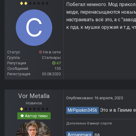
Побегал немного. Мод приколь
моде, перенасыщаются новыми
настраивать всё это, а с "за
к пда, к мушке оружия и т.д, 
Статус
Не в сети
Группа
Сталкеры
Репутация
67
Сообщений
155
Регистрация
05.08.2020
Vor Metalla
Опубликовано
16 апреля, 2025
Новичок
Это и в Гамме е
MrPipiskin3456
Автор темы
Дополнено 0 минут спустя
да
Armanmarg