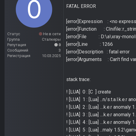
FATAL ERROR
[error]Expression : <no expres
[error]Function : CInifile::r_stri
Статус
Не в сети
[error]File : D:\a\xray-monoli
Группа
Сталкеры
[error]Line : 1266
Репутация
0
Сообщений
3
[error]Description : fatal error
Регистрация
10.03.2025
[error]Arguments : Can't find va
stack trace:
! [LUA] 0 : [C ] create
! [LUA] 1 : [Lua] ...n/s.t.a.l.k.e.
! [LUA] 2 : [Lua] ....k.e.r anom
! [LUA] 3 : [Lua] ....k.e.r anoma
! [LUA] 4 : [Lua] ....k.e.r anomal
! [LUA] 5 : [Lua] ...maly 1.5.2