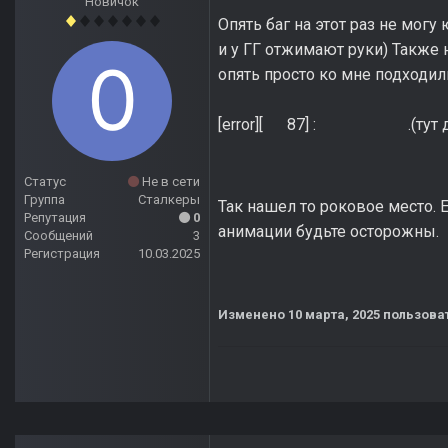
Новичок
Опять баг на этот раз не мог
и у ГГ отжимают руки) Также н
опять просто ко мне подходил
[error][ 87] : .(тут долж
Статус
Не в сети
Группа
Сталкеры
Так нашел то роковое место. 
Репутация
0
анимации будьте осторожны.
Сообщений
3
Регистрация
10.03.2025
Изменено
10 марта, 2025
пользова