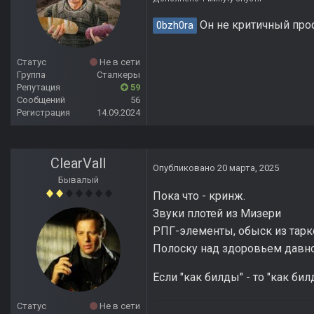
Он не критичный прос
0bzh0ra
Статус
Не в сети
Группа
Сталкеры
Репутация
59
Сообщений
56
Регистрация
14.09.2024
ClearVall
Опубликовано
20 марта, 2025
Бывалый
Пока что - кринж.
Звуки плотей из Мизери
РПГ-элементы, обыск из тарк
Полоску над здоровьем давн
Если "как билды" - то "как бил
Статус
Не в сети