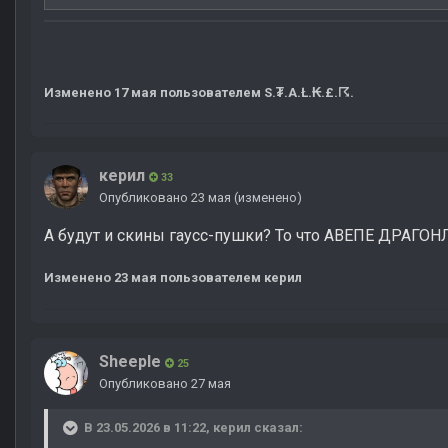
Изменено
17 мая
пользователем S.₮.A.Ł.₭.£.☈.
керил
33
Опубликовано
23 мая
(изменено)
А будут и скины гаусс-пушки? То что АВЕПЕ ДРАГОН
Изменено
23 мая
пользователем керил
Sheeple
25
Опубликовано
27 мая
В 23.05.2026 в 11:22,
керил
сказал: