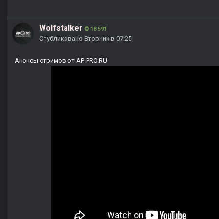
Wolfstalker
18 591
Опубликовано
Вторник в 07:25
Анонсы стримов от AP-PRO.RU