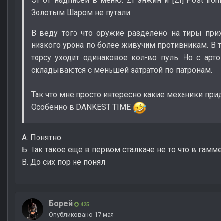
Эт от надписей в меню: ZI энжин и [ZI] Post ironi
Золотым Шаром не путали.
В веду того что оружие разделено на тиры при
низкого урона по более живучим противникам. В т
торсу уходит одинаковое кол-во пуль. Но с ар
складываются с меньшей затратой по патронам.
Так что мне просто интересно какие механики при
Особенно в DANKEST TIME
А. Понятно
Б. Так такое ещё в первом сталкаче не то что в гамм
В. До сих пор не понял
Борей
425
Опубликовано
17 мая