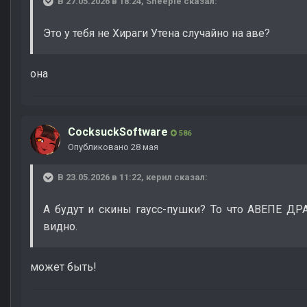
В 27.05.2026 в 18:24,
Sheeple
сказал:
Это у тебя не Хираги Утена случайно на аве?
она
CocksuckSoftware
586
Опубликовано
28 мая
В 23.05.2026 в 11:22,
керил
сказал:
А будут и скины гаусс-пушки? То что АВЕПЕ Д
видно.
может быть!