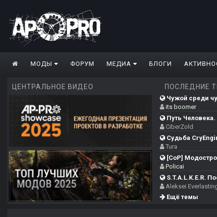
МОДЫ
ФОРУМ
МЕДИА
БЛОГИ
АКТИВНО
ЦЕНТРАЛЬНОЕ ВИДЕО
ПОСЛЕДНИЕ 
Чужой среди чуж
its boomer
Путь Человека. 
CiberZold
Судьба CryEngi
Tura
[CoP] Модострой
Policai
S.T.A.L.K.E.R. П
Aleksei Everlastin
Ещё темы