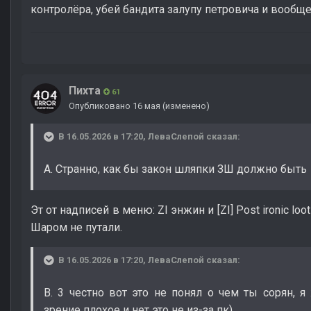
контролёра, убей бандита залупу петровича и вооб
Пихта
61
Опубликовано
16 мая
(изменено)
В 16.05.2026 в 17:20,
ЛеваСлепой
сказал:
А. Странно, как бы закон шляпки ЗШ должно быть
Эт от надписей в меню: ZI энжин и [ZI] Post ironic loo
Шаром не путали.
В 16.05.2026 в 17:20,
ЛеваСлепой
сказал:
В. 3 честно вот это не понял о чем ты сорян, 
зрение плохое и нет это не из-за пк)