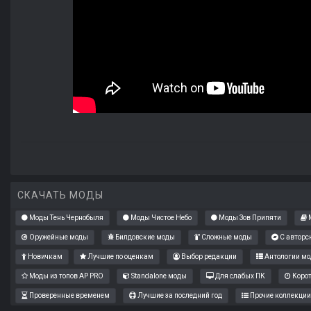
СКАЧАТЬ МОДЫ
Моды Тень Чернобыля
Моды Чистое Небо
Моды Зов Припяти
М
Оружейные моды
Билдовские моды
Сложные моды
С авторс
Новичкам
Лучшие по оценкам
Выбор редакции
Антологии мо
Моды из топов AP PRO
Standalone моды
Для слабых ПК
Коро
Проверенные временем
Лучшие за последний год
Прочие коллекции