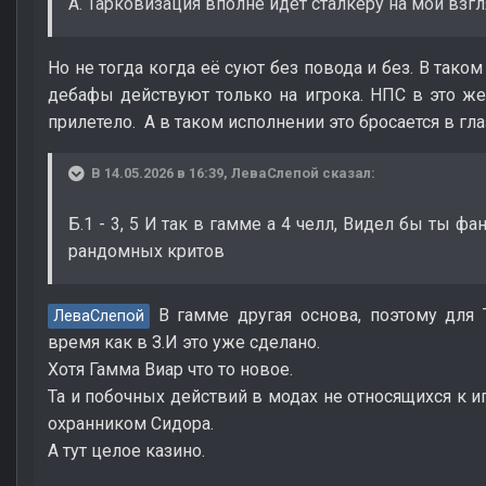
А. Тарковизация вполне идет сталкеру на мой взг
Но не тогда когда её суют без повода и без. В таком
дебафы действуют только на игрока. НПС в это ж
прилетело. А в таком исполнении это бросается в гл
В 14.05.2026 в 16:39,
ЛеваСлепой
сказал:
Б.1 - 3, 5 И так в гамме а 4 челл, Видел бы ты ф
рандомных критов
В гамме другая основа, поэтому для Т
ЛеваСлепой
время как в З.И это уже сделано.
Хотя Гамма Виар что то новое.
Та и побочных действий в модах не относящихся к и
охранником Сидора.
А тут целое казино.