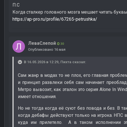
П.С
Когда сталкер головного мозга мешает читать букв
https://ap-pro.ru/profile/67265-petrushka/
ЛеваСлепой
30
Опубликовано
16 мая
В 16.05.2026 в 12:29,
Пихта
сказал:
Сам жанр в модах то не плох, его главная пробле
и принцип развлеки себя сам начинает преоблад
Метро вывозит, как эталон это серия Alone In Win
имеет отношения.
Но не тогда когда её суют без повода и без. В та
когда дебафы действуют только на игрока. НПС 
куда им прилетело. А в таком исполнении эт