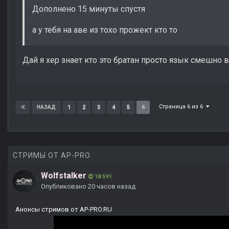
Дополнено 15 минуты спустя
а у тебя на аве из тохо прожект кто то
Дай я хер знает кто это братан просто язык смешно 
Страница 6 из 6
1
2
3
4
5
6
НАЗАД
СТРИМЫ ОТ AP-PRO
Wolfstalker
18 591
Опубликовано
20 часов назад
Анонсы стримов от AP-PRO.RU