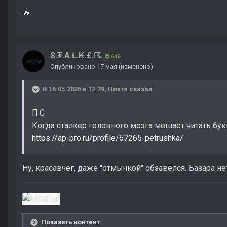
🔥
S.₮.A.Ł.₭.£.☈.
646
Опубликовано
17 мая
(изменено)
В 16.05.2026 в 12:29,
Пихта
сказал:
П.С
Когда сталкер головного мозга мешает читать бу
https://ap-pro.ru/profile/67265-petrushka/
Ну, красавчег, даже "отмычкой" обзавёлся. Базара не
Показать контент