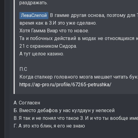
раздражать.
В гамме другая основа, поэтому для Т
ЛеваСлепой
время как в З.И это уже сделано.
Хотя Гамма Виар что то новое.
Та и побочных действий в модах не относящихся 
21 с охранником Сидора.
А тут целое казино.
П.С
Когда сталкер головного мозга мешает читать бу
https://ap-pro.ru/profile/67265-petrushka/
А. Согласен
Б. Вместо дебафов у нас кулдаун у непесей
В. Я так и не понял что такое З. И и что ты вообще 
Г. А это кто блин, я его не знаю