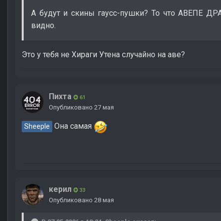
А будут и скины гаусс-пушки? То что АВЕПЕ Д
видно.
Это у тебя не Хираги Утена случайно на аве?
Пихта
61
Опубликовано
27 мая
Она самая
Sheeple
керил
33
Опубликовано
28 мая