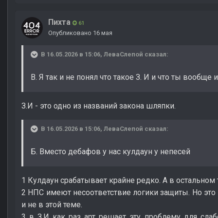
Пихта
61
Опубликовано
16 мая
В 16.05.2026 в 15:06,
ЛеваСлепой
сказал:
В. Я так и не понял что такое З. И и что ты вообщ
З.И - это одно из названий закона шляпки.
В 16.05.2026 в 15:06,
ЛеваСлепой
сказал:
Б. Вместо дебафов у нас кулдаун у непесей
1 Кулдаун срабатывает крайне редко. А в остальном 
2 НПС имеют несоответствие логики защиты. Но это
и не в этой теме.
3 в З.И как раз арт решает эту проблему для сла