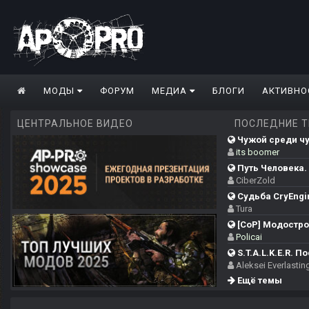
МОДЫ
ФОРУМ
МЕДИА
БЛОГИ
АКТИВНО
ЦЕНТРАЛЬНОЕ ВИДЕО
ПОСЛЕДНИЕ 
Чужой среди чуж
its boomer
Путь Человека. 
CiberZold
Судьба CryEngi
Tura
[CoP] Модострой
Policai
S.T.A.L.K.E.R. П
Aleksei Everlastin
Ещё темы