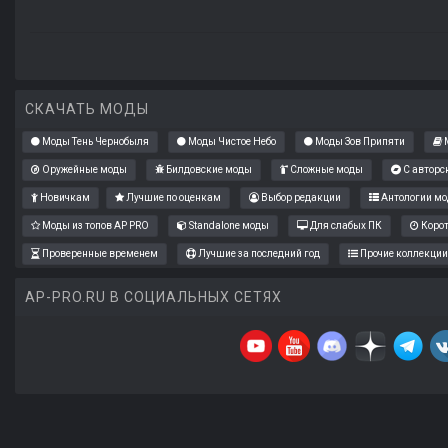
СКАЧАТЬ МОДЫ
Моды Тень Чернобыля
Моды Чистое Небо
Моды Зов Припяти
М
Оружейные моды
Билдовские моды
Сложные моды
С авторс
Новичкам
Лучшие по оценкам
Выбор редакции
Антологии мо
Моды из топов AP PRO
Standalone моды
Для слабых ПК
Коро
Проверенные временем
Лучшие за последний год
Прочие коллекции
AP-PRO.RU В СОЦИАЛЬНЫХ СЕТЯХ