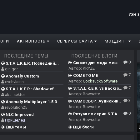
Уже з
ЛОГИ
АКТИВНОСТЬ
СЕРВИСЫ САЙТА
МОДДИНГ
ПОСЛЕДНИЕ ТЕМЫ
ПОСЛЕДНИЕ БЛОГИ
0
Сюжет для мода между ЧН/ТЧ/ЗП и Сердцем Чернобыля
S.T.A.L.K.E.R. Последний...
Автор:
KRYZE
ginigor
7
COME TO ME
Anomaly Custom
Автор:
CocksuckSoftware
cvchvlainn
7
S.T.A.L.K.E.R. vs Backrooms
S.T.Á.L.K.E.R.: Shadow of...
Автор:
Bowsette
aka_sektor
3
САМОСБОР. Аудиокнига.
Anomaly Multiplayer 1.5.3
Автор:
Bowsette
revolution25
0
Ритуал по серии S.T.A.L.K.E.R.
NLC Improved
Автор:
Bowsette
Пришелец
Ещё темы
Ещё блоги