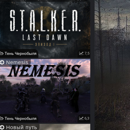
Тень Чернобыля
7,5
Nemesis
Тень Чернобыля
6,3
Новый путь