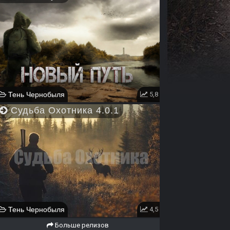
Тень Чернобыля
5,8
Судьба Охотника 4.0.1
Тень Чернобыля
4,5
Больше релизов