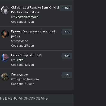
Oblivion Lost Remake Semi Official
1 450
Patches: Standalone
От
Vector Infamous
Создано
21 мая
Проект Отступник - фанатский
573
релиз
От
Mervin62
Создано
25 мая
Hicks Compilation 2.0
624
От
Hicks
Создано
12 мая
Ликвидация
328
От
Pigmey_freedom
Создано
5 июня
НЕДАВНО АНОНСИРОВАНЫ