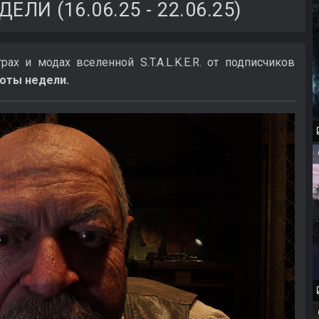
И (16.06.25 - 22.06.25)
х и модах вселенной S.T.A.L.K.E.R. от подписчиков
оты недели.