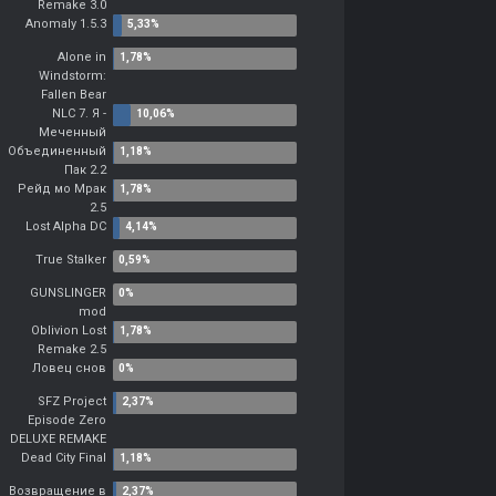
Remake 3.0
Anomaly 1.5.3
Alone in
Windstorm:
Fallen Bear
NLC 7. Я -
Меченный
Объединенный
Пак 2.2
Рейд мо Мрак
2.5
Lost Alpha DC
True Stalker
GUNSLINGER
mod
Oblivion Lost
Remake 2.5
Ловец снов
SFZ Project
Episode Zero
DELUXE REMAKE
Dead City Final
Возвращение в