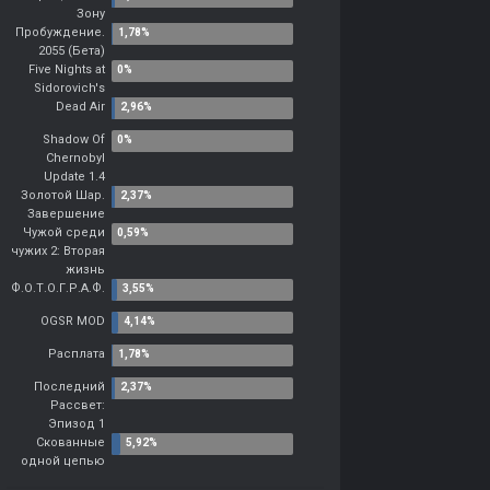
Зону
Пробуждение.
2055 (Бета)
Five Nights at
Sidorovich's
Dead Air
Shadow Of
Chernobyl
Update 1.4
Золотой Шар.
Завершение
Чужой среди
чужих 2: Вторая
жизнь
Ф.О.Т.О.Г.Р.А.Ф.
OGSR MOD
Расплата
Последний
Рассвет:
Эпизод 1
Скованные
одной цепью