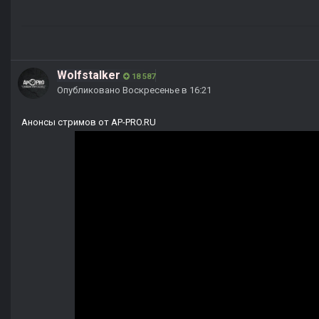
Wolfstalker
18 587
Опубликовано
Воскресенье в 16:21
Анонсы стримов от AP-PRO.RU