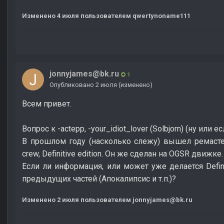
Изменено
4 июля
пользователем qwertynoname111
jonnyjames@bk.ru
1
Опубликовано
2 июля
(изменено)
Всем привет.
Вопрос к -actepp, -your_idiot_lover (Solbjorn) (ну или 
В прошлом году (насколько слежу) вышел ремасте
crew, Definitive edition. Он же сделан на OGSR движке.
Если ли информация, или может уже делается Defini
предыдущих частей (Апокалипсис и т.п.)?
Изменено
2 июля
пользователем jonnyjames@bk.ru