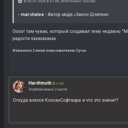
В 02.07.2026 в 07:00,
Wolfstalker
сказал:
- marshalea
- Автор мода «Закон Шляпки»
Оооо! там чувак, который создавал тему недавно "М
радости хахахахахах
Изменено
2 июля
пользователем Cyrax
Hardtmuth
6 443
Опубликовано
2 июля
Откуда взялся КоксакСофтваре и что это значит?