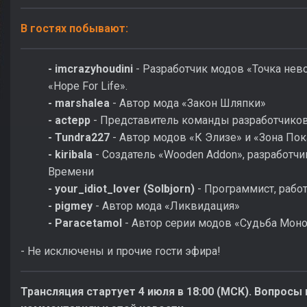
В гостях побывают:
- imcrazyhoudini
- Разработчик модов «Точка нево
«Hope For Life».
- marshalea
- Автор мода «Закон Шляпки»
- actepp
- Представитель команды разработчико
- Tundra227
- Автор модов «К Элизе» и «Зона Пок
- kiribala
- Создатель «Wooden Addon», разработч
Времени
- your_idiot_lover (Solbjorn)
- Программист, рабо
- pigmey
- Автор мода «Ликвидация»
- Paracetamol
- Автор серии модов «Судьба Моно
- Не исключены и прочие гости эфира!
Трансляция стартует 4 июля в 18:00 (МСК). Вопросы