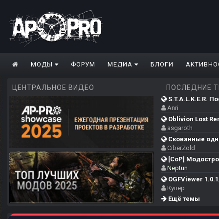
МОДЫ
ФОРУМ
МЕДИА
БЛОГИ
АКТИВНО
ЦЕНТРАЛЬНОЕ ВИДЕО
ПОСЛЕДНИЕ 
S.T.A.L.K.E.R. П
Anri
Oblivion Lost Re
asgaroth
Скованные одн
CiberZold
[CoP] Модострой
Neptun
OGFViewer 1.0.1,
Купер
Ещё темы