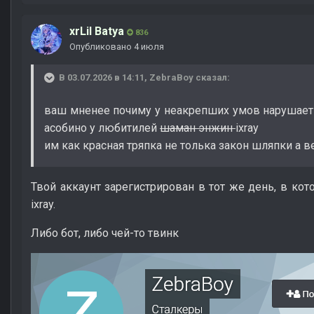
xrLil Batya
836
Опубликовано
4 июля
В 03.07.2026 в 14:11,
ZebraBoy
сказал:
ваш мненее почиму у неакрепших умов нарушаеть
асобино у любитилей
шаман энжин
ixray
им как красная тряпка не толька закон шляпки а 
Твой аккаунт зарегистрирован в тот же день, в кот
ixray.
Либо бот, либо чей-то твинк