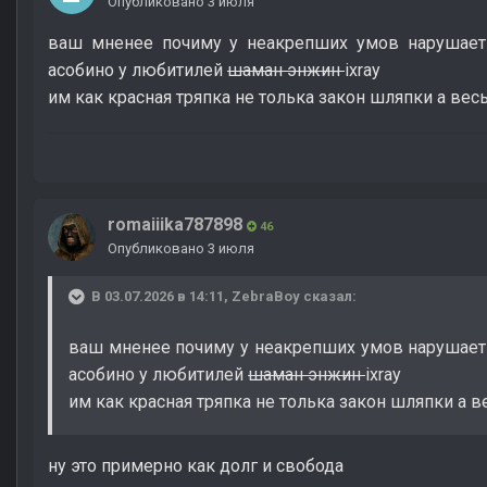
Опубликовано
3 июля
ваш мненее почиму у неакрепших умов нарушаеть
асобино у любитилей
шаман энжин
ixray
им как красная тряпка не толька закон шляпки а вес
romaiiika787898
46
Опубликовано
3 июля
В 03.07.2026 в 14:11,
ZebraBoy
сказал:
ваш мненее почиму у неакрепших умов нарушаеть
асобино у любитилей
шаман энжин
ixray
им как красная тряпка не толька закон шляпки а 
ну это примерно как долг и свобода