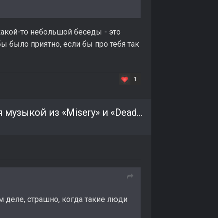
какой-то небольшой беседы - это
бы было приятно, если бы про тебя так
1
Дизайнер уровней S.T.A.L.K.E.R. 2 вдохновляется музыкой из «Misery» и «Dead Air»
м деле, страшно, когда такие люди