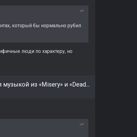
понтах, который бы нормально рубил
цифичные люди по характеру, но
Дизайнер уровней S.T.A.L.K.E.R. 2 вдохновляется музыкой из «Misery» и «Dead Air»