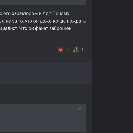
с его характером и т.д? Почему
 а не за то, что он даже когда пожрать
циалист. Что он фанат заброшек.
1
1