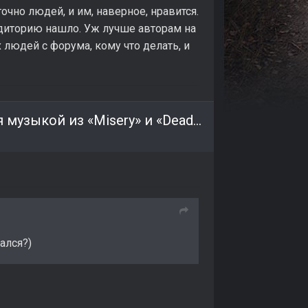
очно людей, и им, наверное, нравится.
аудиторию нашло. Уж лучше авторам на
 людей с форума, кому что делать, и
Дизайнер уровней S.T.A.L.K.E.R. 2 вдохновляется музыкой из «Misery» и «Dead Air»
сался?)