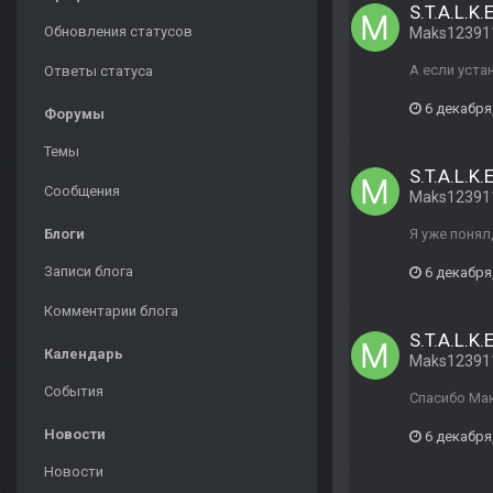
S.T.A.L.K.
Обновления статусов
Maks12391
А если уста
Ответы статуса
6 декабря
Форумы
Темы
S.T.A.L.K.
Сообщения
Maks12391
Блоги
Я уже понял
Записи блога
6 декабря
Комментарии блога
S.T.A.L.K.
Календарь
Maks12391
События
Спасибо Ма
Новости
6 декабря
Новости