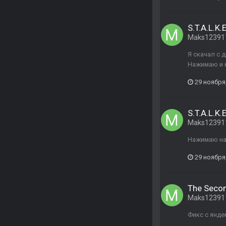
S.T.A.L.K.
Maks12391
Я скачал с 
Нажимаю и н
29 ноября
S.T.A.L.K.
Maks12391
Нажимаю на 
29 ноября
The Seco
Maks12391
Фикс с янде