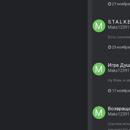
27 ноября
S.T.A.L.K.
Maks12391
Есть ссылка 
25 ноября
Игра Душ
Maks12391
Ну блин, и ч
17 ноября
Возвращен
Maks12391
Ссылки есть
никаких bin