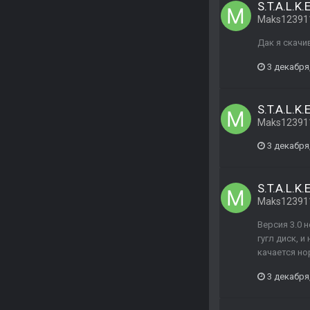
S.T.A.L.K.
Maks12391
Дак я скачи
3 декабря
S.T.A.L.K.
Maks12391
3 декабря
S.T.A.L.K.
Maks12391
Версия 3.0 
гугл диск, 
качается но
3 декабря