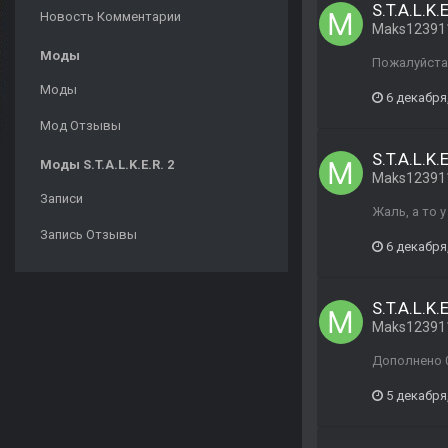
S.T.A.L.K.
Новость Комментарии
Maks12391
Моды
Пожалуйста 
Моды
6 декабря
Мод Отзывы
S.T.A.L.K.
Моды S.T.A.L.K.E.R. 2
Maks12391
Записи
Жаль, а то у
Запись Отзывы
6 декабря
S.T.A.L.K.
Maks12391
Дополнено 0
5 декабря