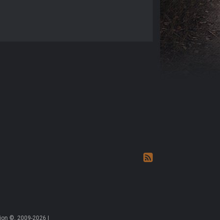
on ©, 2009-2026 |