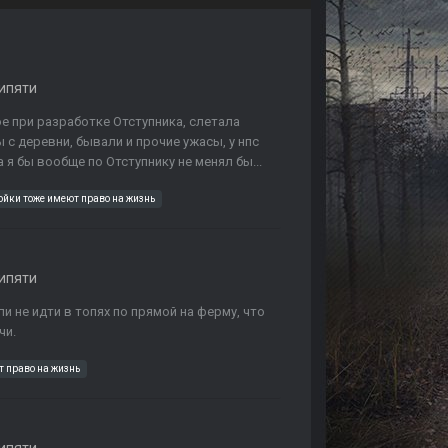
ипяти
е при разработке Отступника, слетала
ы с деревни, бывали и прочие ужасы, у нпс
 я бы вообще по Отступнику не менял бы...
ойки тоже имеют право на жизнь
ипяти
и не идти в топях по прямой на ферму, что
чи.
т право на жизнь