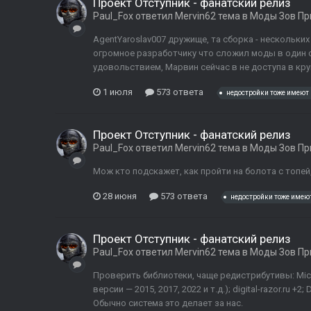
Проект Отступник - фанатский релиз
Paul_Fox
ответил
Mervin62
тема в
Моды Зов Пр
AgentYaroslav007 дружище, та сборка - нескольких
огромное разработчику что сложил моды в один с
удовольствием, Марвин сейчас в не доступа в круго
1 июля
573 ответа
недостройки тоже имеют 
Проект Отступник - фанатский релиз
Paul_Fox
ответил
Mervin62
тема в
Моды Зов Пр
Мож кто подскажет, как пройти на болота с топе
28 июня
573 ответа
недостройки тоже имеют
Проект Отступник - фанатский релиз
Paul_Fox
ответил
Mervin62
тема в
Моды Зов Пр
Проверить библиотеки, чаще редистрибутивы: Micros
версии — 2015, 2017, 2022 и т.д.); digital-razor.ru +2
Обычно система это делает за нас.