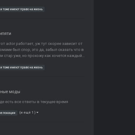
и тоже имеют право на жизнь
ипяти
тот actor работает, уж тут скорее зависит от
мами был спор, это да, забыл сказать что в
и стар уже, но прохожу как хочется каждый...
и тоже имеют право на жизнь
нные моды
де есть все ответы в текущее время
(и ещё 1 )
ые локации