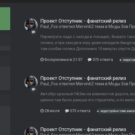
Проект Отступник - фанатский релиз
Paul_Fox
ответил
Mervin62
тема в
Моды Зов Пр
Переиграть надо с захода в локацию, бывало тако
логика, и при заходе в игру даже нападали бандос
там особая логика Дополнено 15 минуты спустя Да
Воскресенье в 21:57
573 ответа
недостр
Проект Отступник - фанатский релиз
Paul_Fox
ответил
Mervin62
тема в
Моды Зов Пр
Автобус красный ПАЗик на извилистой дороге, есл
ценное там было раньше это глушитель, и по мело
28 июля
573 ответа
недостройки тоже имею
Проект Отступник - фанатский релиз