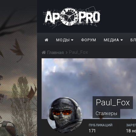
МОДЫ
ФОРУМ
МЕДИА
Б
Paul_Fox
Главная
Paul_Fox
Сталкеры
ПУБЛИКАЦИЙ
ЗАРЕ
171
18 н