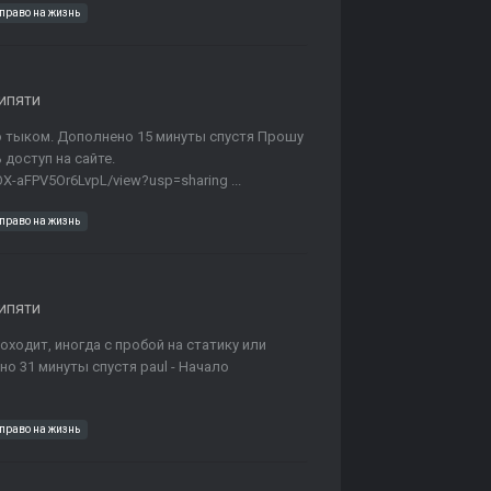
право на жизнь
ипяти
ю тыком. Дополнено 15 минуты спустя Прошу
 доступ на сайте.
OX-aFPV5Or6LvpL/view?usp=sharing ...
право на жизнь
ипяти
оходит, иногда с пробой на статику или
но 31 минуты спустя paul - Начало
право на жизнь