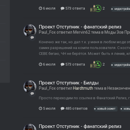
6 июля
573 ответа
2
недостройк
Проект Отступник - фанатский релиз
Paul_Fox
ответил
Mervin62
тема в
Моды Зов Пр
Конечно же так, но дал т.к. у меня в любом моде э
самих разрешений на компе пользователя. С костю
СЕВЕ бегаю, ЧН не берётся. Может быть я ленив, ил
6 июля
573 ответа
2
недостройк
Проект Отступник - Билды
Paul_Fox
ответил
Hardtmuth
тема в
Незаконче
Просто переходим по ссылке в Фанатский Релиз, г
5 июля
485 ответов
новый сюжет
нов
Проект Отступник - фанатский релиз