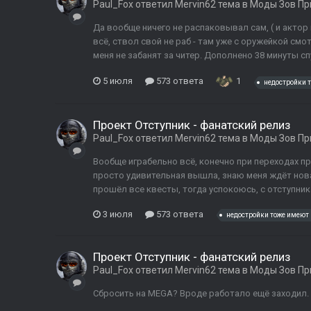
Paul_Fox
ответил
Mervin62
тема в
Моды Зов Пр
Да вообще ничего не распаковывал сам, ( и актор
всё, ствол свой не раб - там уже с оружейкой смот
меня не забанят за читер. Дополнено 38 минуты сп
5 июля
573 ответа
1
недостройки 
Проект Отступник - фанатский релиз
Paul_Fox
ответил
Mervin62
тема в
Моды Зов Пр
Вообще играбельно всё, конечно при переходах пр
просто удивительная вышла, знаю меня ждёт новая
прошёл все квесты, тогда успокоюсь, с отступник
3 июля
573 ответа
недостройки тоже имеют 
Проект Отступник - фанатский релиз
Paul_Fox
ответил
Mervin62
тема в
Моды Зов Пр
Сбросить на MEGA? Вроде работало ещё заходил.