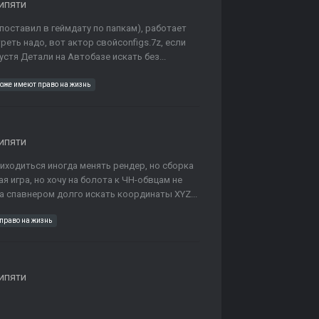
ипяти
 поставил в геймдату по папкам), работает
реть надо, вот актор свойconfigs.7z, если
устя Детали на Автобазе искать без...
тоже имеют право на жизнь
ипяти
иходиться иногда менять рендер, но сборка
 игра, но хочу на болота к ЧН-обвцам не
а спавнером долго искать координаты XYZ...
право на жизнь
ипяти