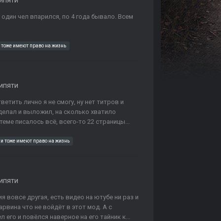
ипяти
 один чел впарился, по 4 года бывало. Всем
 тоже имеют право на жизнь
ипяти
етить лично я не смогу, ну нет титров и
 делал и выложил, на сколько хватило
теме писалось всё, всего-то 22 страницы...
и тоже имеют право на жизнь
ипяти
 вовсе другая, есть видео на ютубе ни раз и
рвина что не войдёт в этот мод. А с
его и повёлся наверное на его тайник к...