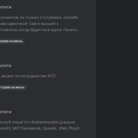
ипяти
 сюжетов, не только отступника, спасибо
ам одиночкой. Сам я прошёл с
светке, когда будет не в курсе. Писать...
право на жизнь
ипяти
й, может по координатам XYZ?
 право на жизнь
ипяти
oft Visual C++ Redistributable (разные
; DirectX; NET Framework; OpenAL; XNA; PhysX.