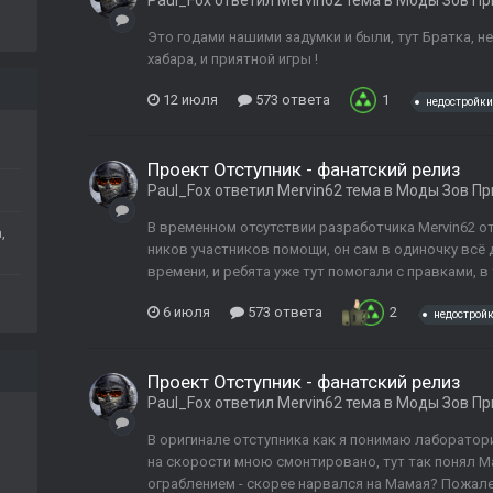
Paul_Fox
ответил
Mervin62
тема в
Моды Зов Пр
Это годами нашими задумки и были, тут Братка, не
хабара, и приятной игры !
12 июля
573 ответа
1
недостройки
Проект Отступник - фанатский релиз
Paul_Fox
ответил
Mervin62
тема в
Моды Зов Пр
В временном отсутствии разработчика Mervin62 отв
,
ников участников помощи, он сам в одиночку всё
времени, и ребята уже тут помогали с правками, в 
6 июля
573 ответа
2
недостройк
Проект Отступник - фанатский релиз
Paul_Fox
ответил
Mervin62
тема в
Моды Зов Пр
В оригинале отступника как я понимаю лаборатория
на скорости мною смонтировано, тут так понял Ма
ограблением - скорее нарвался на Мамая? Пожалел 