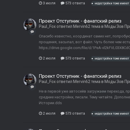
3 июля
573 ответа
недостройки тоже имеют 
Проект Отступник - фанатский релиз
Paul_Fox
ответил
Mervin62
тема в
Моды Зов Пр
Спасибо известно, координат самих нет, попробу
прощения, засыпал, вот файл. Чуть более чем есть
https://drive.google.com/file/d/1PeA-vl2kFVL03X8Cd
2 июля
573 ответа
недостройки тоже имеют 
Проект Отступник - фанатский релиз
Paul_Fox
ответил
Mervin62
тема в
Моды Зов Пр
Не в первой уже автосейв загружаем перехода, пр
средние настройки, писали. Тему читайте. Дополне
Истории.dds
2 июля
573 ответа
недостройки тоже имеют 