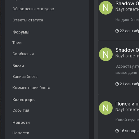
Shadow Of
Обновления статусов
Nayt
ответ
На дикой те
Ответы статуса
22 сентяб
Форумы
Темы
Shadow Of
Сообщения
Nayt
ответ
Блоги
Здраствуйте
вовсе день
Записи блога
21 сентяб
Комментарии блога
Календарь
Поиск и 
Nayt
ответ
События
Какой лучше
Новости
16 января
Новости