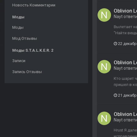
Новость Комментарии
Oblivion 
Nayt
ответ
Моды
Вылетает на
Моды
"Найти вещь
Мод Отзывы
22 декабр
Моды S.T.A.L.K.E.R. 2
Записи
Oblivion 
Nayt
ответ
Запись Отзывы
Кто шарит ч
пришел в ко
21 декабр
Oblivion 
Nayt
ответ
Hrust Я дал
исправлени