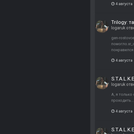
4 августа
Trilogy: 
logaruk
отв
gen-rostovc
помогло.xr_
понравился 
4 августа
S.T.A.L.K
logaruk
отв
А, я только
проходить..
4 августа
S.T.A.L.K