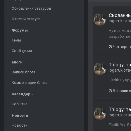
Обновления статусов
Скованны
Ответы статуса
logaruk
отв
Форумы
Ну вот мод 
разработке
Темы
Четверг в
Сообщения
Блоги
Trilogy: 
logaruk
отв
Записи блога
Fladik Ну к
Комментарии блога
Вторник в
Календарь
События
Trilogy: 
logaruk
отв
Новости
Fladik Угу.
Новости