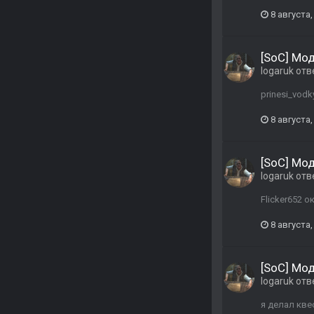
8 августа,
[SoC] Мо
logaruk
отв
prinesi_vodk
8 августа,
[SoC] Мо
logaruk
отв
Flicker652 
8 августа,
[SoC] Мо
logaruk
отв
я делал кве