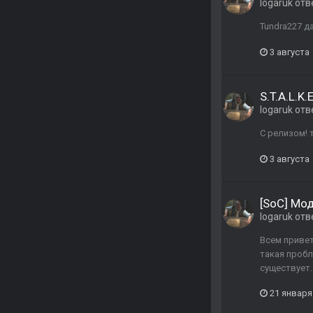
logaruk
отв
Tundra227 да
3 августа
S.T.A.L.K
logaruk
отв
С релизом! 
3 августа
[SoC] Мо
logaruk
отв
Всем привет
такая пробле
существует.
21 января