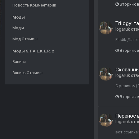
Вторник в
Новость Комментарии
Моды
Trilogy: 
Моды
logaruk
отв
Мод Отзывы
Fladik Да ю
Вторник в
Моды S.T.A.L.K.E.R. 2
Записи
Скованны
Запись Отзывы
logaruk
отв
С релизом) 
Вторник в
Перенос 
logaruk
отв
вот ссылка: