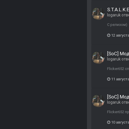
S.T.A.L.K
logaruk
отв
С релизом)
12 августа
[SoC] Мо
logaruk
отв
Flicker652 
11 августа
[SoC] Мо
logaruk
отв
Flicker652 п
10 августа