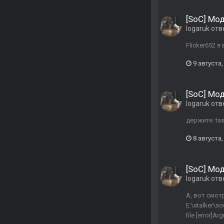
[SoC] Мо
logaruk
отв
Flicker652 
9 августа,
[SoC] Мо
logaruk
отв
держите: ta
8 августа,
[SoC] Мо
logaruk
отв
А, вот смотри
E:\stalker\so
file [error]