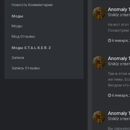
Новость Комментарии
Anomaly 1
Sniklz
отве
Моды
На вот этот
Моды
Посмотрим ч
Мод Отзывы
6 января,
Моды S.T.A.L.K.E.R. 2
Записи
Anomaly 1
Sniklz
отве
Запись Отзывы
Там в этом 
же темы. Ес
билдом что-т
6 января,
Anomaly 1
Sniklz
отве
Вы серьезно