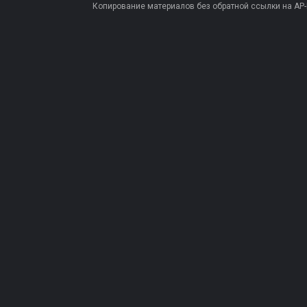
Копирование материалов без обратной ссылки на AP-PR