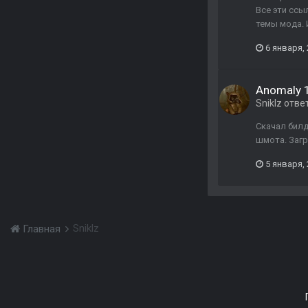
Все эти ссы
темы мода. 
6 января,
Anomaly 1
Sniklz
отве
Скачал билд
шмота. Загр
5 января,
Sniklz
Главная