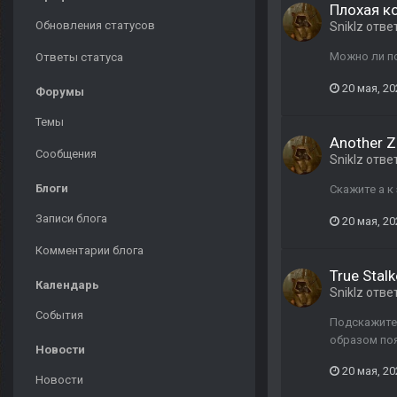
Плохая к
Обновления статусов
Sniklz
отве
Можно ли п
Ответы статуса
20 мая, 20
Форумы
Темы
Another 
Сообщения
Sniklz
отве
Блоги
Скажите а к
Записи блога
20 мая, 20
Комментарии блога
True Stalk
Календарь
Sniklz
отве
События
Подскажите,
образом поя
Новости
20 мая, 20
Новости