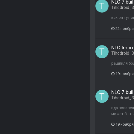
NLC 7 buil
Tihodroid_
как он тут 
22 ноября
NLC Impr
Tihodroid_
рашпиля бол
19 ноября
NLC 7 buil
Tihodroid_
пда попался
может быть 
19 ноября