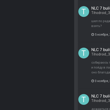
NLC 7 buil
Tihodroid_
шел по рада
взять?
5 ноября,
NLC 7 buil
Tihodroid_
собираюсь т
и пойду в л
оно благода
3 ноября,
NLC 7 buil
Tihodroid_
дождаться о