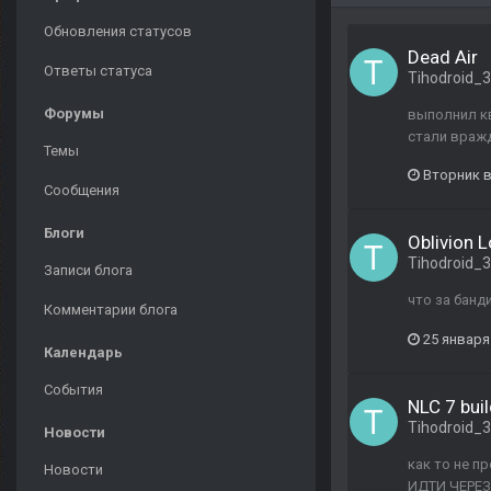
Обновления статусов
Dead Air
Ответы статуса
Tihodroid_
Форумы
выполнил кв
стали вражд
Темы
Вторник в
Сообщения
Блоги
Oblivion 
Tihodroid_
Записи блога
что за банд
Комментарии блога
25 января
Календарь
События
NLC 7 buil
Tihodroid_
Новости
как то не п
Новости
ИДТИ ЧЕРЕЗ 