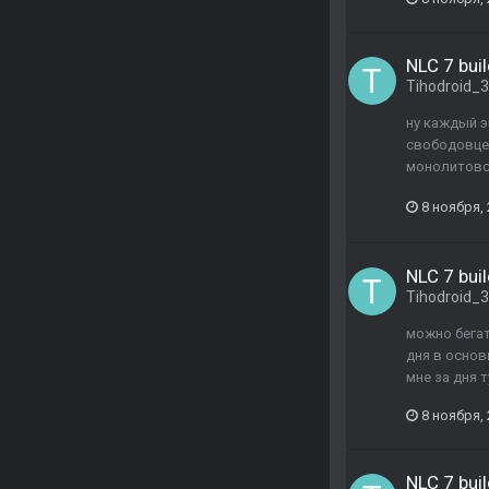
NLC 7 buil
Tihodroid_
ну каждый э
свободовцев
монолитовск
8 ноября,
NLC 7 buil
Tihodroid_
можно бегат
дня в основ
мне за дня 
8 ноября,
NLC 7 buil