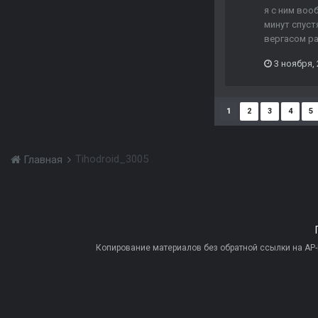
я с ним воо
минут спуст
вергасом р
3 ноября,
1
2
3
4
5
Tihodroid_3005
Главная
Копирование материалов без обратной ссылки на AP-PR