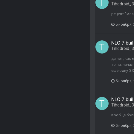
Tihodroid_
рецепт "мла
5 ноября,
NLC 7 buil
Tihodroid_
да нет, как
то пи. нача
ещё одну ЭХ
5 ноября,
NLC 7 buil
Tihodroid_
вообще боль
5 ноября,