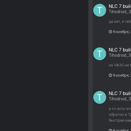
NLC 7 buil
Tihodroid_
да нет, я т
9 ноября,
NLC 7 buil
Tihodroid_
на ЧАЭС не 
9 ноября,
NLC 7 buil
Tihodroid_
а то есть э
обратно в Т
быстрее нав
8 ноября,