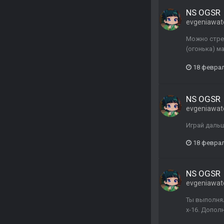
NS OGSR
evgeniawat
Можно стрел
(огонька) м
18 февра
NS OGSR
evgeniawat
Играй дальш
18 февра
NS OGSR
evgeniawat
Ты выполнял
х-16. Допол