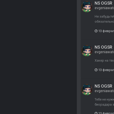
NS OGSR
evgeniawat
Не забудьте
обязательно
13 февра
NS OGSR
evgeniawat
Хакер на тв
13 февра
NS OGSR
evgeniawat
Тебе не нуж
биорадара з
13 февра