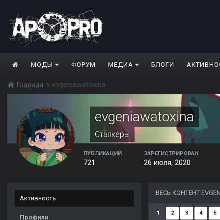
МОДЫ
ФОРУМ
МЕДИА
БЛОГИ
АКТИВНО
evgeniawatoxina
Главная
evgeniawatoxina
Сталкеры
ПУБЛИКАЦИЙ
ЗАРЕГИСТРИРОВАН
721
26 июля, 2020
ВЕСЬ КОНТЕНТ EVGE
Активность
1
2
3
4
5
Профили