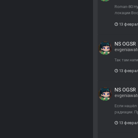
Roman-80 Ну
локации Вос
13 февра
NS OGSR
evgeniawat
Так там нап
13 февра
NS OGSR
evgeniawat
Если нашёл 
радиации. П
13 февра