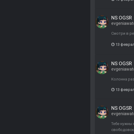
NS OGSR
evgeniawat
Смотри в ре
13 февра
NS OGSR
evgeniawat
Колонна раз
13 февра
NS OGSR
evgeniawat
Тебе нужны 
свободовско