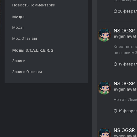
Новость Комментарии
20 февра
Моды
Моды
NS OGSR
evgeniawat
Мод Отзывы
Квест не по
Моды S.T.A.L.K.E.R. 2
по сюжету З
Записи
19 февра
Запись Отзывы
NS OGSR
evgeniawat
Не тот. Лез
19 февра
NS OGSR
evgeniawat