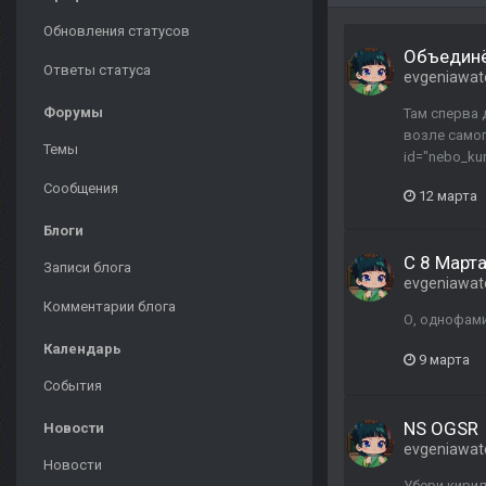
Обновления статусов
Объединё
Ответы статуса
evgeniawat
Форумы
Там сперва 
возле самого
Темы
id="nebo_kuri
Сообщения
12 марта
Блоги
С 8 Марта
Записи блога
evgeniawat
Комментарии блога
О, однофам
Календарь
9 марта
События
NS OGSR
Новости
evgeniawat
Новости
Убери кирил