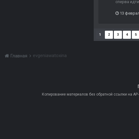
сперва идти
13 февра
1
2
3
4
5
evgeniawatoxina
Главная
Копирование материалов без обратной ссылки на AP-PR