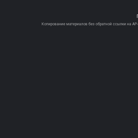
Копирование материалов без обратной ссылки на AP-PR