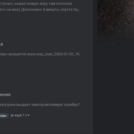
астроил, нажал новую игру там полоска
это не мне) Дополнено 6 минуты спустя Ты...
ка
гры крашится игра xray_user_2026-01-03_16-
нения
я загрузки выдает неисправляемую ошибку?
(и ещё 1 )
илды