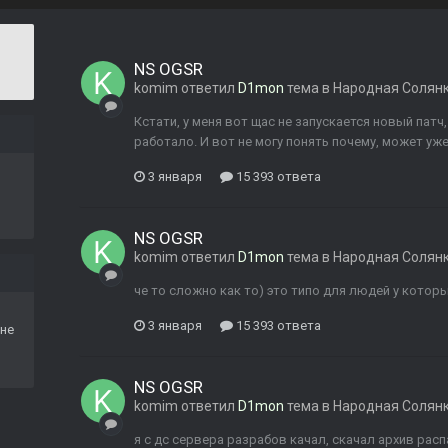
NS OGSR
komim
ответил
D1mon
тема в
Народная Солян
Кстати, у меня вот щас не запускается новый пат
работало. И вот не могу понять почему, может уж
3 января
15 393 ответа
NS OGSR
komim
ответил
D1mon
тема в
Народная Солян
че то сложно как то) это типо для людей у котор
3 января
15 393 ответа
не
NS OGSR
komim
ответил
D1mon
тема в
Народная Солян
я с дс сервера разрабов качал, скачал архив расп