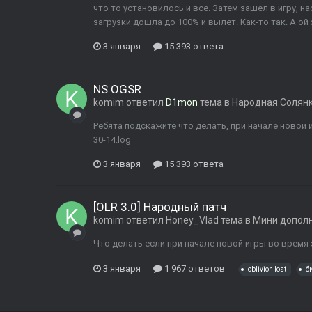
что то установилось и все. Затем зашел в игру, н
загрузки дошла до 100% и вылет. Как-то так. А ой 
3 января
15 393 ответа
NS OGSR
komim
ответил
D1mon
тема в
Народная Солян
Ребята подскажите что делать, при начале новой и
30-14.log
3 января
15 393 ответа
[OLR 3.0] Народный патч
komim
ответил
Honey_Vlad
тема в
Мини допол
Что делать если при начале новой игры во врем
3 января
1 967 ответов
oblivion lost
б