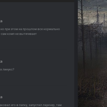
ка
ч, но при этом на прошлом все нормально
е сам комп не вытягивает
ка
ых линукс?
ка
аковал его в папку, запустил лаунчер, там