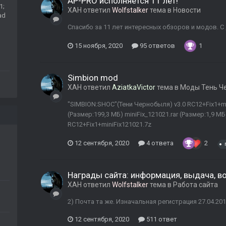
AP-PRO исполняется 11 лет!
1;
ХАН
ответил
Wolfstalker
тема в
Новости
ad
Спасибо за 11 лет интересных обзоров и модов. С
15 ноября, 2020
95 ответов
1
Simbion mod
ХАН
ответил
AziatkaVictor
тема в
Моды Тень Ч
"SIMBION:SHOC"(Тени Чернобыля) v3.0 RC12+Fix1+mi
(Размер:199,3 МБ) miniFix_121021.rar (Размер:1,9 МБ
RC12+Fix1+miniFix121021.7z
12 сентября, 2020
4 ответа
2
Награды сайта: информация, выдача, в
ХАН
ответил
Wolfstalker
тема в
Работа сайта
2) Почта та же. Изначальная регистрация 27.04.20
12 сентября, 2020
511 ответ