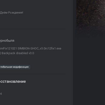
 Днём Рождения!
ернобыля
niFix121021 SIMBION-SHOC_v3.0rc12fix1.exe
) Backpack disabled v3.0
глобальная модификация
осстановление
14