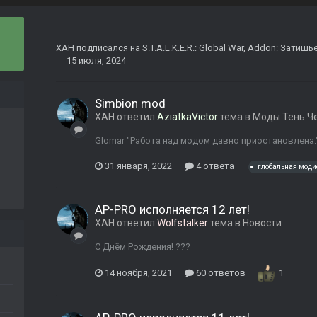
ХАН
подписался на
S.T.A.L.K.E.R.: Global War
,
Addon: Затишье
15 июля, 2024
Simbion mod
ХАН
ответил
AziatkaVictor
тема в
Моды Тень Ч
Glomar "Работа над модом давно приостановлена.
31 января, 2022
4 ответа
глобальная мод
AP-PRO исполняется 12 лет!
ХАН
ответил
Wolfstalker
тема в
Новости
С Днём Рождения! ???
14 ноября, 2021
60 ответов
1