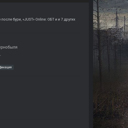
 после бури
,
«JUST» Online: ОБТ
и и 7 других
ернобыля
"
ификация