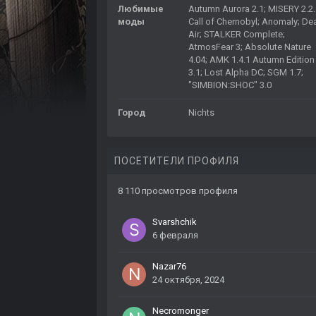
Любимые
Autumn Aurora 2.1; MISERY 2.2.
моды
Call of Chernobyl; Anomaly; De
Air; STALKER Complete;
AtmosFear 3; Absolute Nature
4.04; AMK 1.4.1 Autumn Edition
3.1; Lost Alpha DC; SGM 1.7;
"SIMBION:SHOC" 3.0
Город
Nichts
ПОСЕТИТЕЛИ ПРОФИЛЯ
8 110 просмотров профиля
Svarshchik
6 февраля
Nazar76
24 октября, 2024
Necromonger