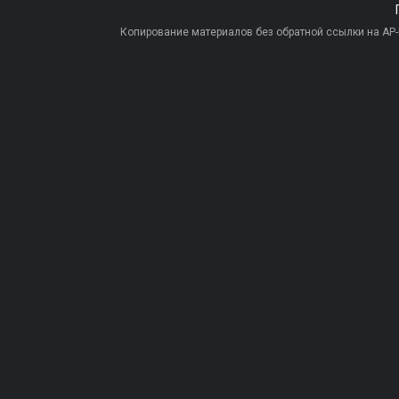
Копирование материалов без обратной ссылки на AP-PR