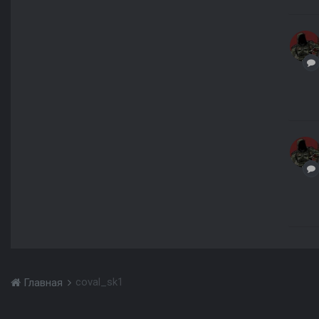
coval_sk1
Главная