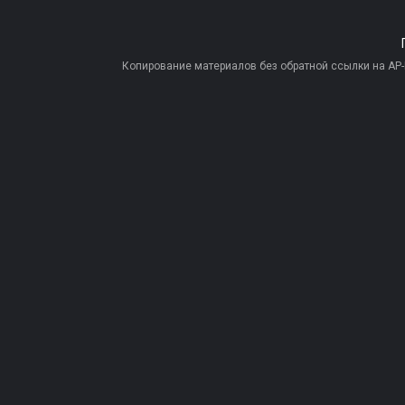
Копирование материалов без обратной ссылки на AP-PR